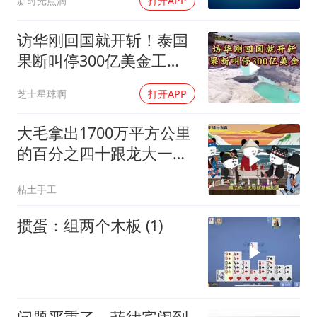
新时光点滴
打开APP
访华刚回国就开斩！泰国
果断叫停300亿美金工
程，转身死磕中泰
芝士星球啊
打开APP
大毛拿出1700万平方公里
的百分之四十跟龙大一起
开发[震惊][震惊]
粘土手工
掼蛋：组两个木板 (1)