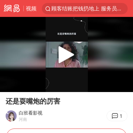
视频
顾客结账把钱扔地上 服务员霸气扔回
38岁山东财大教授刘海明逝世
被泰航拒载中国乘客：免费改签没兑现
陕西柞水遭遇暴雨五千余户群众转移
银行午休1.5小时 留个窗口行不行
台风白海豚或在华东沿海登陆
弹药库存告急 美军补货难
00:00
00:26
沙特否认与胡塞武装举行会谈
Play
Ent
full
如何把百年大党建设得更加坚强有力
还是耍嘴炮的厉害
香港殿堂级填词人黎彼得因病离世 终年76岁
白班看影视
1
河南
李亚鹏向地铁吐血女孩捐99999元