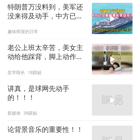
特朗普万没料到，美军还
没来得及动手，中方已经
和胡塞武装谈妥了
趣味萌宠的日常
老公上班太辛苦，美女主
动给他踩背，脚上动作太
熟练！
笙学嘻长
18跟贴
讲真，是球网先动手
的！！！
新媒体
39跟贴
论背景音乐的重要性！！