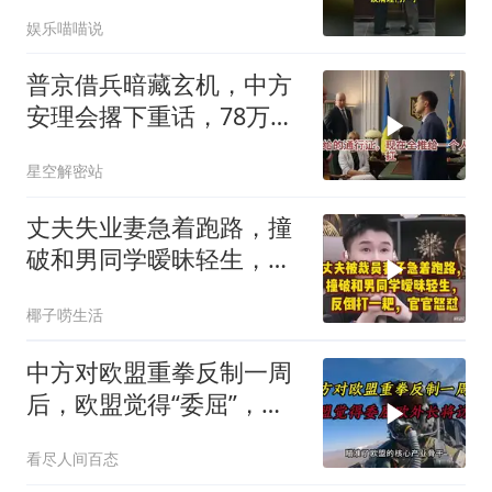
们该清理门户了
娱乐喵喵说
普京借兵暗藏玄机，中方
安理会撂下重话，78万件
武器去向成谜
星空解密站
丈夫失业妻急着跑路，撞
破和男同学暧昧轻生，反
倒打一耙官官怒怼
椰子唠生活
中方对欧盟重拳反制一周
后，欧盟觉得“委屈”，欧
外长将访华谈判
看尽人间百态