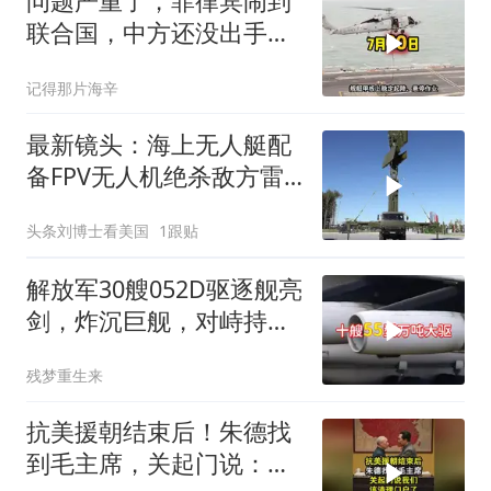
问题严重了，菲律宾闹到
联合国，中方还没出手，
东盟两国先出手了
记得那片海辛
最新镜头：海上无人艇配
备FPV无人机绝杀敌方雷
达！克里米亚油罐车遭绝
头条刘博士看美国
1跟贴
杀等！
解放军30艘052D驱逐舰亮
剑，炸沉巨舰，对峙持续
升级
残梦重生来
抗美援朝结束后！朱德找
到毛主席，关起门说：我