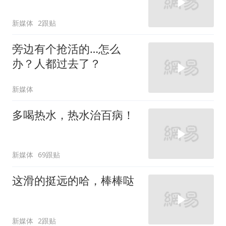
新媒体
2跟贴
旁边有个抢活的…怎么
办？人都过去了？
新媒体
多喝热水，热水治百病！
新媒体
69跟贴
这滑的挺远的哈，棒棒哒
新媒体
2跟贴