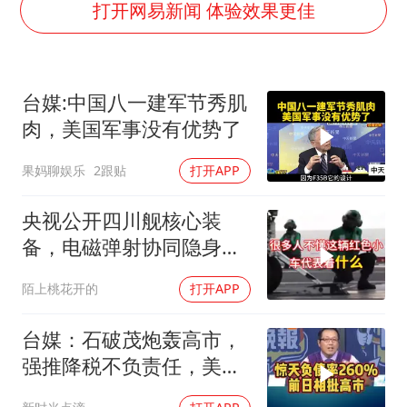
FIFA官方支持因凡蒂诺
打开网易新闻 体验效果更佳
41岁女子为鼓励女儿考上985研究生
乘客脱鞋散发异味 司机提醒反被怼
台媒:中国八一建军节秀肌
日本籍女网红在韩直播时自杀身亡
肉，美国军事没有优势了
恩比德变瘦引热议
果妈聊娱乐
2跟贴
打开APP
总书记关心百姓身边这些民生大事
央视公开四川舰核心装
备，电磁弹射协同隐身无
人机，位居世界前列
陌上桃花开的
打开APP
台媒：石破茂炮轰高市，
强推降税不负责任，美日
联手阻贬日元！