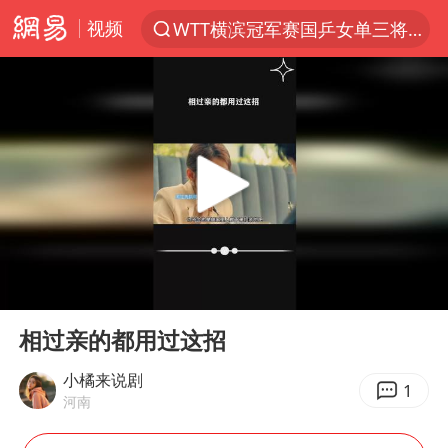
视频
WTT横滨冠军赛国乒女单三将晋级四强
光影经济撬动暑期消费新蓝海
马克·艾伦退出斯诺克中国公开赛
新疆优化调整景区内自驾服务费
上四休三，但降薪1000元，你接受吗？
泰国初中生饮弹自尽前开了26枪
情侣在平潭拍日出时坠崖致一死一伤
00:00
00:32
全民健身事业高质量发展
Play
Ent
full
台当局重金为“台独”织“皇帝新衣”
相过亲的都用过这招
几元成本的AI广告导致千万市值蒸发
小橘来说剧
1
河南
老挝国会主席赛宋蓬逝世