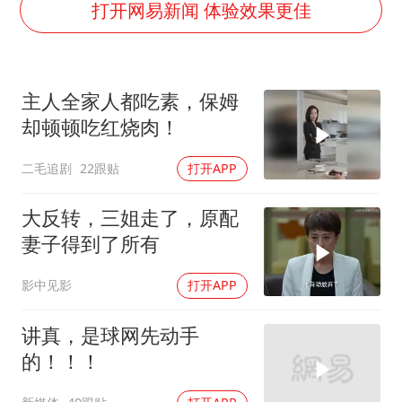
茅台部分直营店飞天茅台提价
打开网易新闻 体验效果更佳
夏日经济乘“热”而上 消费市场向“新”而行
白海豚将正面袭击贯穿浙江
主人全家人都吃素，保姆
酒店回应车内过夜被收150元
却顿顿吃红烧肉！
黄金牛市回来了吗
二毛追剧
22跟贴
打开APP
酒店花洒现排泄物住客索赔遭拒
杭州全市有序停课
大反转，三姐走了，原配
乐享全民健身 共筑健康中国
妻子得到了所有
影中见影
打开APP
讲真，是球网先动手
的！！！