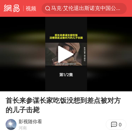
马克·艾伦退出斯诺克中国公开赛
视频
新疆优化调整景区内自驾服务费
上四休三，但降薪1000元，你接受吗？
央视新主播李秋莹孙亚鹏亮相
情侣平潭拍日出坠崖1死1伤
梁家辉：到内地拍戏不是北上是回归
全民健身事业高质量发展
台当局重金为“台独”织“皇帝新衣”
00:00
00:56
Play
Ent
几元成本的AI广告导致千万市值蒸发
full
首长来参谋长家吃饭没想到差点被对方
老挝国会主席赛宋蓬逝世
的儿子击毙
白海豚将正面袭击贯穿浙江
影视随你看
0
酒店回应车内过夜被收150元
河南