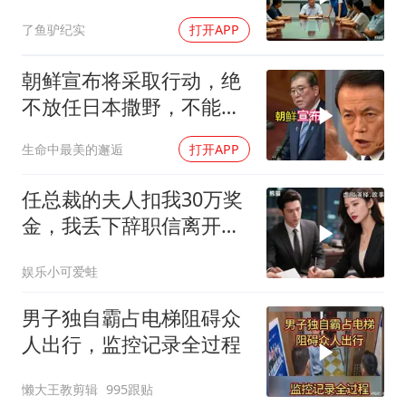
叫嚣开个价
了鱼驴纪实
打开APP
朝鲜宣布将采取行动，绝
不放任日本撒野，不能让
人类再遭灾祸
生命中最美的邂逅
打开APP
任总裁的夫人扣我30万奖
金，我丢下辞职信离开，
当晚她慌忙问：甲方只和
娱乐小可爱蛙
你签约
男子独自霸占电梯阻碍众
人出行，监控记录全过程
懒大王教剪辑
995跟贴