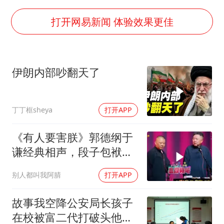
杭州全市有序停课
打开网易新闻 体验效果更佳
商场现钱学森巨幅海报 负责人回应
36岁男演员成景区NPC后人气爆棚
夏日经济乘“热”而上 消费市场向“新”而行
伊朗内部吵翻天了
乐享全民健身 共筑健康中国
丁丁框sheya
打开APP
《有人要害朕》郭德纲于
谦经典相声，段子包袱满
满！
别人都叫我阿腈
打开APP
故事我空降公安局长孩子
在校被富二代打破头他爹