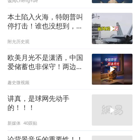
诚阅ChengYue
本土陷入火海，特朗普叫
停打击！谁也没想到，中
方已完成南海布局
附允历史观
欧美月光不是潇洒，中国
爱储蓄也非保守！两边究
竟差别在哪儿了？
趣史微视频
讲真，是球网先动手
的！！！
新媒体
40跟贴
论背景音乐的重要性！！