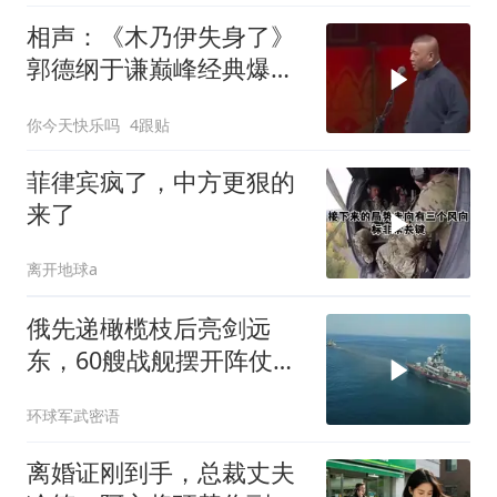
相声：《木乃伊失身了》
郭德纲于谦巅峰经典爆笑
相声太搞笑太逗了
你今天快乐吗
4跟贴
菲律宾疯了，中方更狠的
来了
离开地球a
俄先递橄榄枝后亮剑远
东，60艘战舰摆开阵仗，
日本敢动北方四岛？
环球军武密语
离婚证刚到手，总裁丈夫