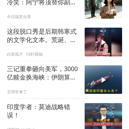
冷笑：阿宁将顶替你副总
之位，我应好
今日搞笑分享
这段脱口秀是后期韩寒式
的文学化文本。荒诞、激
愤又温暖
白宸侃片
1281跟贴
三记重拳砸向美军，3000
亿赎金换海峡：伊朗算准
了特朗普不敢还手
王同学来了
印度学者：莫迪战略错
误！