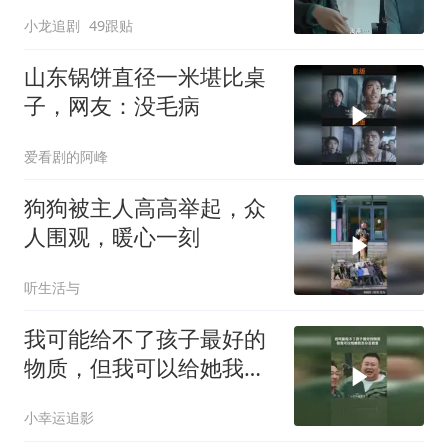
样！
小龙追剧
49跟贴
山东锅饼直径一米堪比桌
子，网友：没毛病
爱看剧的阿峰
狗狗被主人高高举起，众
人围观，暖心一刻
听生活与
我可能给不了孩子最好的
物质，但我可以给她我百
分百的爱
小幸运追影