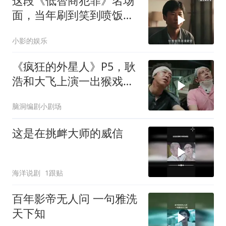
这段《低智商犯罪》名场
面，当年刷到笑到喷饭，
现在看还是经典
小影的娱乐
《疯狂的外星人》P5，耿
浩和大飞上演一出猴戏，
坑惨了特工约翰
脑洞编剧小剧场
这是在挑衅大师的威信
海洋说剧
1跟贴
百年影帝无人问 一句雅洗
天下知