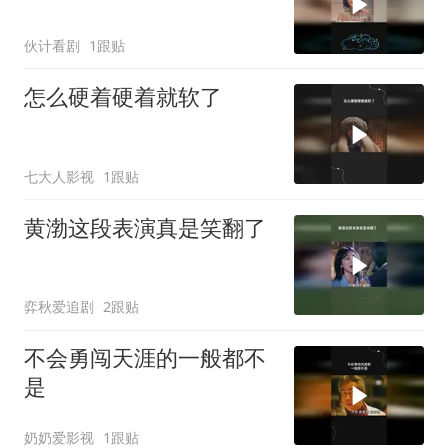
伙计看剧
1跟贴
怎么硬着硬着就软了
七大人影视
1跟贴
黄渤这段表演真是笑翻了
弈秋爱追剧
2跟贴
不会勇闯天涯的一般都不
是
奶奶爱影视
1跟贴