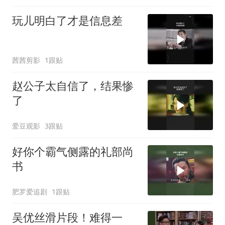
玩儿明白了才是信息差
茜茜剪影
1跟贴
赵公子太自信了，结果惨
了
爱豆观影
3跟贴
好你个霸气侧露的礼部尚
书
肥罗爱追剧
1跟贴
吴优丝滑片段！难得一