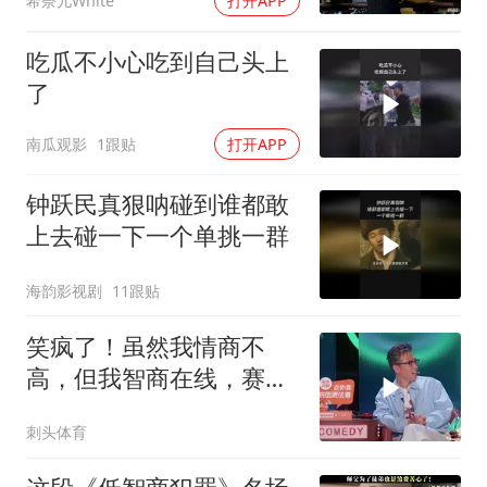
希奈儿White
打开APP
吃瓜不小心吃到自己头上
了
南瓜观影
1跟贴
打开APP
钟跃民真狠呐碰到谁都敢
上去碰一下一个单挑一群
海韵影视剧
11跟贴
笑疯了！虽然我情商不
高，但我智商在线，赛后
点评笑不活了！
刺头体育