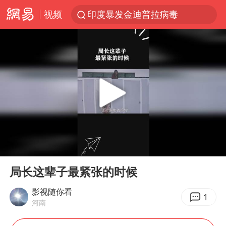
视频
印度暴发金迪普拉病毒
80后女柜员获聘4200亿银行副行长
41岁女子为鼓励女儿考上985研究生
24小时不关空调 电费反而更低？
陕西潼关强降雨引发土崖滑坡1人失联
陕西柞水突发泥石流致1死2失联
“梅姨”已是老年人 死刑或适用受限
00:00
00:35
美国退回1000亿美元关税
Play
Ent
full
“事业单位招聘不是人情买卖”
局长这辈子最紧张的时候
南大数院院长疑辞职信里写不想干了
影视随你看
1
河南
小伙靠AI减肥 45天瘦40斤进了ICU