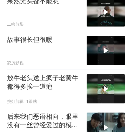
果然光头都不能惹
二哈剪影
故事很长但很暖
凌厉影视
放牛老头送上疯子老黄牛
都得多挨一道疤
挑灯剪辑
1跟贴
后来我们恶语相向，眼里
没有一丝曾经爱过的模