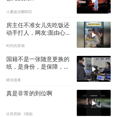
小夏娱乐圈唠叨
房主任不准女儿先吃饭还
动手打人，网友:面由心生
离婚不是没有道理
时尚的弄潮
国籍不是一张随意更换的
纸，是身份，是保障，是
归属！
晓动漫看
真是非常的到位啊
社死剪辑
1跟贴