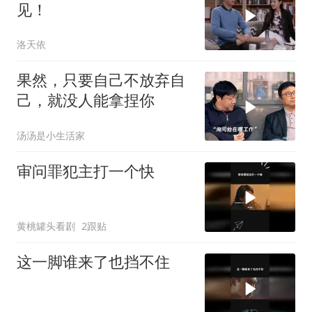
见！
洛天依
果然，只要自己不放弃自
己，就没人能拿捏你
汤汤是小生活家
审问罪犯主打一个快
黄桃罐头看剧
2跟贴
这一脚谁来了也挡不住