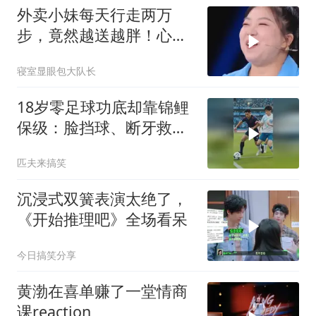
外卖小妹每天行走两万
步，竟然越送越胖！心态
崩了
寝室显眼包大队长
18岁零足球功底却靠锦鲤
保级：脸挡球、断牙救
主、踢呲变助攻
匹夫来搞笑
沉浸式双簧表演太绝了，
《开始推理吧》全场看呆
今日搞笑分享
黄渤在喜单赚了一堂情商
课reaction