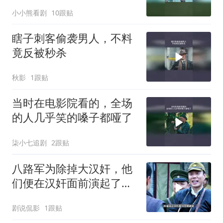
小小熊看剧
10跟贴
瞎子刺客偷袭男人，不料
竟反被秒杀
秋影
1跟贴
当时在电影院看的，全场
的人几乎笑的嗓子都哑了
柒小七追剧
2跟贴
八路军为除掉大汉奸，他
们便在汉奸面前演起了双
簧
剧说侃影
1跟贴