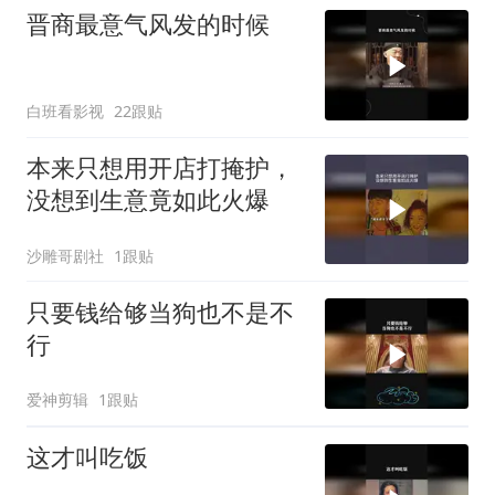
晋商最意气风发的时候
白班看影视
22跟贴
本来只想用开店打掩护，
没想到生意竟如此火爆
沙雕哥剧社
1跟贴
只要钱给够当狗也不是不
行
爱神剪辑
1跟贴
这才叫吃饭