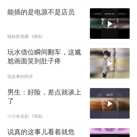
能插的是电源不是店员
靓妹影视菌
4跟贴
玩水借位瞬间翻车，这尴
尬画面笑到肚子疼
侃故事的阿庆
男生：好险，差点就谈上
了
小小鱼追剧
1跟贴
说真的这事儿看着就危