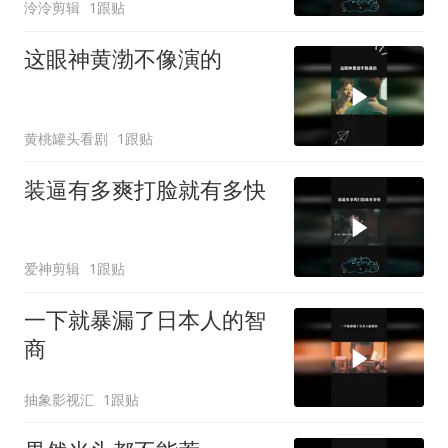
泠泠剪辑
1跟贴
这眼神黄渤不像演的
黄桃罐头看剧
1跟贴
装逼有多爽打脸就有多快
爱神剪辑
1跟贴
一下就暴漏了日本人的智
商
抽象影视汇
1跟贴