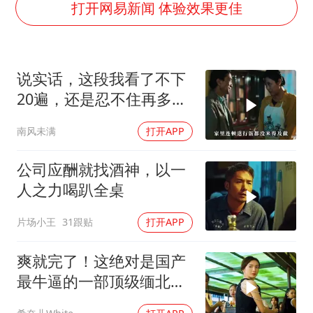
早田希娜挺进横滨女单16强
打开网易新闻 体验效果更佳
李亚鹏向地铁吐血女孩捐99999元
新华社权威快报|我国编制完成新版全月地质图
说实话，这段我看了不下
知识产权强国建设驶入“快车道”
20遍，还是忍不住再多看
如何把百年大党建设得更加坚强有力
一遍，经典老电影
南风未满
打开APP
中国经济展现强大韧性和活力
公司应酬就找酒神，以一
人之力喝趴全桌
片场小王
31跟贴
打开APP
爽就完了！这绝对是国产
最牛逼的一部顶级缅北犯
罪电影，全程高能