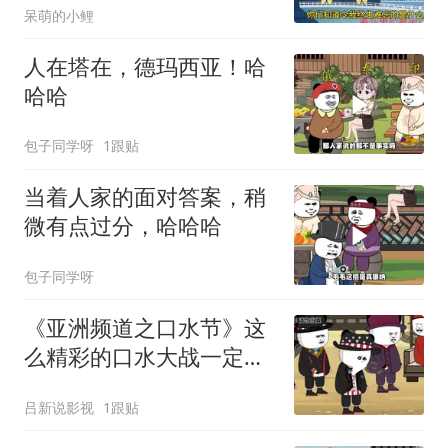
呆萌的小鲤
人在塔在，德玛西亚！哈
哈哈
包子同学呀
1跟贴
当着人家的面对答案，稍
微有点过分，哈哈哈
包子同学呀
《亚洲频道之口水节》这
么精彩的口水大战一定不
要错过哦
吕新说影视
1跟贴