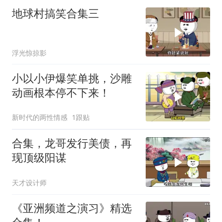
地球村搞笑合集三
浮光惊掠影
小以小伊爆笑单挑，沙雕
动画根本停不下来！
新时代的两性情感
1跟贴
合集，龙哥发行美债，再
现顶级阳谋
天才设计师
《亚洲频道之演习》精选