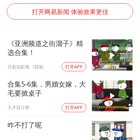
酒店花洒现排泄物住客索赔遭拒
打开网易新闻 体验效果更佳
杭州全市有序停课
夏日经济乘“热”而上 消费市场向“新”而行
36岁男演员成景区NPC后人气爆棚
《亚洲频道之街溜子》精
新疆优化调整景区内自驾服务费
选合集！
检测列车撞人致11死2伤 涉事单位被罚
吕新说影视
1跟贴
打开APP
宇树王兴兴被问了360多个问题
合集5-6集，男婚女嫁，大
乐享全民健身 共筑健康中国
毛要掀桌子
天才设计师
打开APP
咋不打了呢