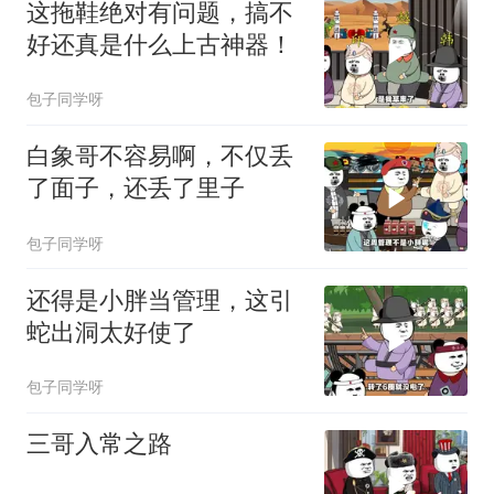
这拖鞋绝对有问题，搞不
好还真是什么上古神器！
包子同学呀
白象哥不容易啊，不仅丢
了面子，还丢了里子
包子同学呀
还得是小胖当管理，这引
蛇出洞太好使了
包子同学呀
三哥入常之路