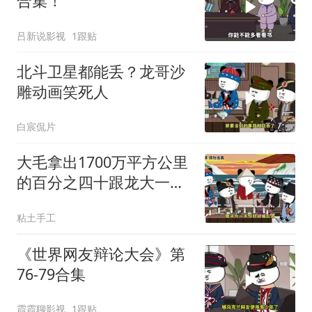
合集！
吕新说影视
1跟贴
北斗卫星都能丢？龙哥沙
雕动画笑死人
白宸侃片
大毛拿出1700万平方公里
的百分之四十跟龙大一起
开发[震惊][震惊]
粘土手工
《世界网友辩论大会》第
76-79合集
霞霞聊影视
1跟贴