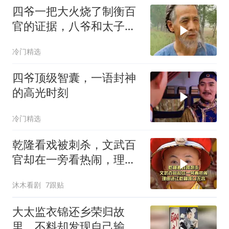
四爷一把大火烧了制衡百
官的证据，八爷和太子有
苦难言
冷门精选
四爷顶级智囊，一语封神
的高光时刻
冷门精选
乾隆看戏被刺杀，文武百
官却在一旁看热闹，理由
还让乾隆哑口无言
沐木看剧
7跟贴
大太监衣锦还乡荣归故
里，不料却发现自己输得