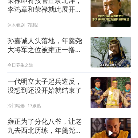
荣禄即将接管直隶北洋，
李鸿章和荣禄就此展开巅
峰对决
沐木看剧
7跟贴
孙嘉诚人头落地，年羹尧
大将军之位被雍正一撸到
底
今日养生之道
一代明立太子起兵造反，
没想到还没开始就结束了
冷门精选
17跟贴
雍正为了分化八爷，让老
九去西北历练，年羹尧初