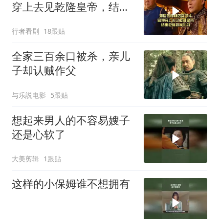
穿上去见乾隆皇帝，结果
乾隆拍掌叫好
行者看剧
18跟贴
全家三百余口被杀，亲儿
子却认贼作父
与乐説电影
5跟贴
想起来男人的不容易嫂子
还是心软了
大美剪辑
1跟贴
这样的小保姆谁不想拥有