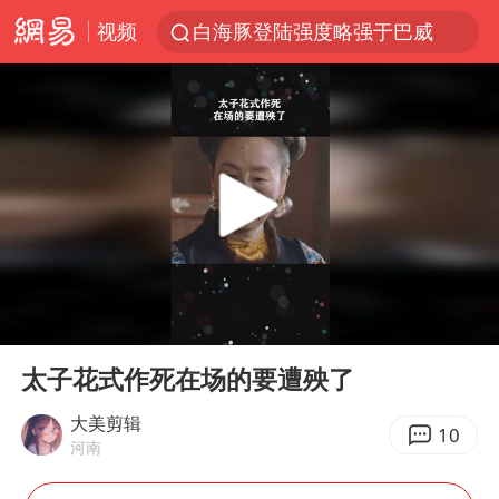
视频
白海豚登陆强度略强于巴威
《披荆斩棘2026》阵容官宣
杭州机场已取消航班388架次
浙江省委书记：该停下的坚决停下来
中国籍豪华游艇富商之子在泰国被杀
美将每月供乌爱国者拦截导弹
白海豚北上或致京津冀暴雨
00:00
01:06
上海中心千吨“镇楼神器”摆动明显
Play
Ent
full
10余省份将出现强风雨 局地特大暴雨
太子花式作死在场的要遭殃了
世界第1特鲁姆普斯诺克中国赛一轮游
大美剪辑
10
河南
新疆一婚礼线上邀请引热议