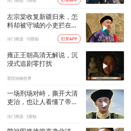
冷门精选
1跟贴
打开APP
左宗棠收复新疆归来，怎
料却被守城的小吏拦在城
门外
冷门精选
10跟贴
打开APP
雍正王朝高清无解说，沉
浸式追剧零打扰
普陀动物世界
一场刑场对峙，撕开大清
吏治，也让人看懂了帝王
心术
冷门精选
1跟贴