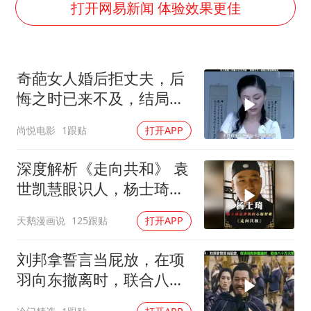
《龙餐馆》 冲奖
打开网易新闻 体验效果更佳
国足U17与阿森纳决赛取消 并列冠军
上门女婿出轨女邻居多年被判重婚罪
奇葩女人婚后拒丈夫，后
构建更高水平的全民健身公共服务体系
悔之时已来不及，结局令
韩军前线部队连曝丑闻
人唏嘘不已
尚悦电影
1跟贴
打开APP
奋力开创中国式现代化建设新局面
深度解析《走向共和》 袁
世凯慧眼识人，杨士琦确
实不一般
天鹅漫画说
125跟贴
打开APP
刘邦拿誓言当屁放，在项
羽向东撤离时，联合八十
万大军兵临垓下