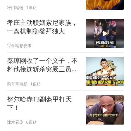
现叛逆
冷门精选
1跟贴
孝庄主动联姻索尼家族，
一盘棋制衡鳌拜独大
宝哥精彩赛事
秦琼刚收了一个义子，不
料他接连斩杀突厥三员大
将，剧情片
憨哥哥电影
1跟贴
努尔哈赤13副盔甲打天
下！
沐木看剧
6跟贴