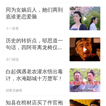
同为女娲后人，她们两到
底谁更恋爱脑
十一影客
历史的转折点，邬思道一
句话，四阿哥离龙椅仅一
步之遥
冷门精选
白起偶遇老农灌水悟出毒
计，水淹鄢城十万楚军！
胡莱克修斯
知县在棺材店买了件官袍