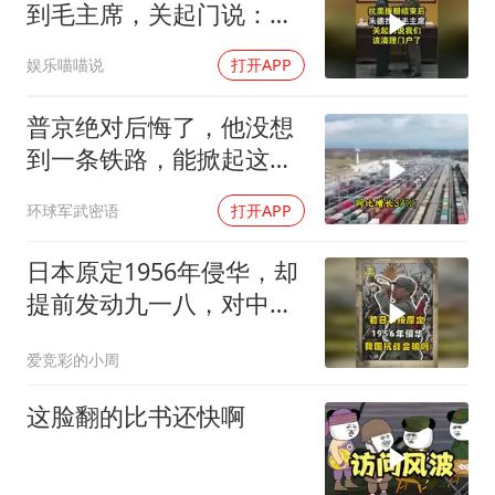
到毛主席，关起门说：我
们该清理门户了
娱乐喵喵说
打开APP
普京绝对后悔了，他没想
到一条铁路，能掀起这么
大的风浪，中亚格局彻底
环球军武密语
打开APP
改写
日本原定1956年侵华，却
提前发动九一八，对中国
是福是祸？
爱竞彩的小周
这脸翻的比书还快啊