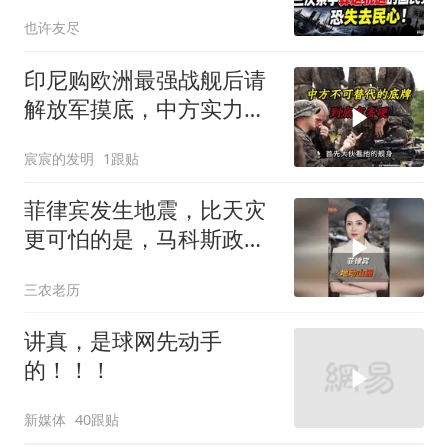
党，恐失去民心
也许友尽
印尼购欧洲最强战舰后请
解放军摸底，中方实力几
何？
宸宸的发明
1跟贴
菲律宾发生地震，比天灾
更可怕的是，马科斯政府
无底线挑衅中国
三农老历
讲真，是球网先动手
的！！！
新媒体
40跟贴