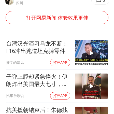
包文婧：二胎很难一碗水端平
0
四川
香港宏福苑火灾或由烟头引起
打开网易新闻 体验效果更佳
女主硬加吻戏短剧已下架
浙江台州《告全体市民书》
《给阿嬷的情书》售后来了
台湾汉光演习乌龙不断：
人民的健康、体质、幸福一脉相承
F16冲出跑道坦克掉零件
抑尘的清风
打开APP
子弹上膛却紧急停火！伊
朗炸出美国最大七寸，特
朗普赶紧叫停战争
汽车乐乐说
打开APP
抗美援朝结束后！朱德找