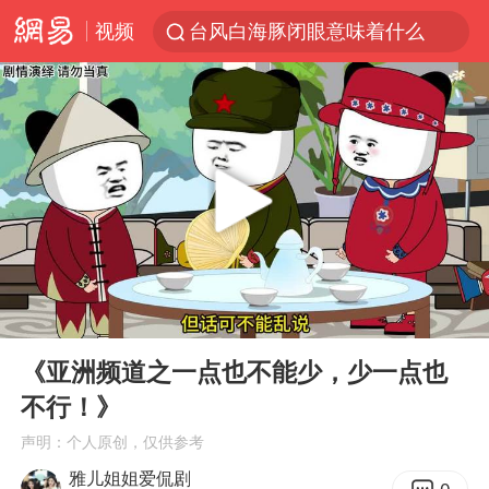
视频
台风白海豚闭眼意味着什么
峰哥实名举报汪海林偷税漏税
浙江温州发布台风橙色预警信号
男童模仿奥特曼从高处跳下致骨折
富婆带资进组给自己硬加60多场吻戏
金饰克价一夜涨回1300元
名创优品一次性内裤 颜面尽失
00:00
02:09
白海豚将正面袭击贯穿浙江
Play
Ent
full
视频丨中国东方电气集团原党组副书记、董事宋致远被查
《亚洲频道之一点也不能少，少一点也
不行！》
梁家辉：到内地拍戏不是北上是回归
声明：个人原创，仅供参考
牛津大学一纸声明甩不了锅
雅儿姐姐爱侃剧