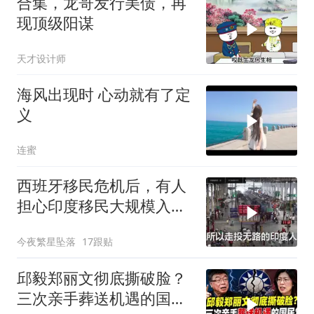
合集，龙哥发行美债，再
现顶级阳谋
天才设计师
海风出现时 心动就有了定
义
连蜜
西班牙移民危机后，有人
担心印度移民大规模入侵
中国，这可能吗？
今夜繁星坠落
17跟贴
邱毅郑丽文彻底撕破脸？
三次亲手葬送机遇的国民