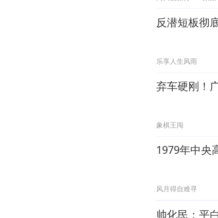
反潜短板彻底
乐享人生风雨
弃车硬刚！
象棋王闯
1979年中
风月得自难寻
帅化民：平