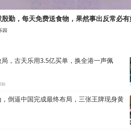
27岁女子成组织卖淫集团主犯被通缉
吉林一“温度计大楼”读数爆表
献殷勤，每天免费送食物，果然事出反常必有
女子利用漏洞0元薅走3000多件家电
乐园
24小时不关空调 电费会更低吗
东方甄选被判赔偿江小白30万元
奋进开新局 实干挑大梁
局，古天乐用3.5亿买单，换全港一声佩
跟贴
为，倒逼中国完成最终布局，三张王牌现身黄