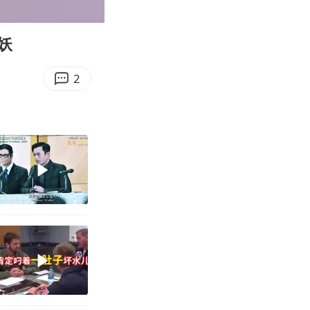
00:13
Enter
fullscreen
妖
2