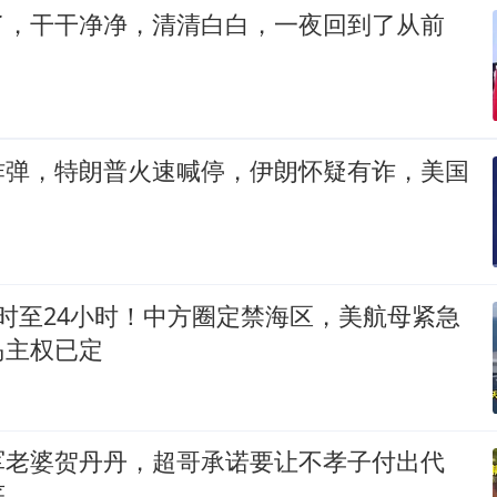
了，干干净净，清清白白，一夜回到了从前
炸弹，特朗普火速喊停，伊朗怀疑有诈，美国
时至24小时！中方圈定禁海区，美航母紧急
岛主权已定
军老婆贺丹丹，超哥承诺要让不孝子付出代
底