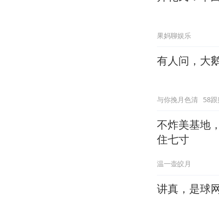
果妈聊娱乐
有人问，大
与你挽月色清
58跟
不炸美基地
住七寸
温一壶皎月
讲真，是球