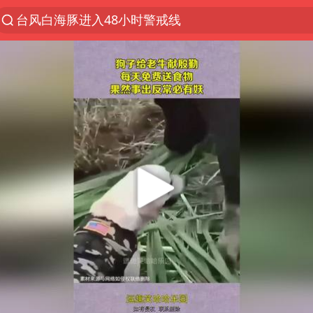
台风白海豚进入48小时警戒线
中方回应是否在太平洋海底开采稀土
台风白海豚影响中国已成定局
佛得角门将亮相智利俱乐部主场
U17国足1分钟轰2球
五粮液渠道价一箱上涨近百元
宇树科技发行价格150.80元/股
法国将禁止“未经同意的电话营销”
宇树科技王兴兴身家有望超200亿元
泰国一女公务员妆容引争议 本人回应
80后女柜员逆袭成4200亿银行副行长