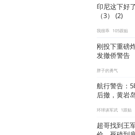
印尼这下好
（3） (2)
我很乖
105跟贴
刚投下重磅
发撤侨警告
胖子的勇气
航行警告：5
后撤，黄岩
环球谈军武
1跟贴
超哥找到王
价，死磕到