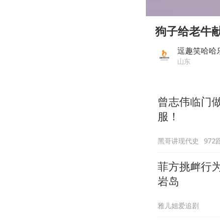
00:00
Play
狗子给老牛
逗趣笑哈哈
山东
曾志伟临门做
服！
黑哥讲现代史
972
菲方挑衅行
岩岛
雅儿姐爱追剧