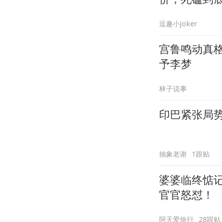
逗趣小Joker
宫鲁鸣动真
予李梦
林子说事
印巴紧张局
抽象老谢
1跟贴
婆婆临终惦
官官怒怼！
阿天爱旅行
28跟贴