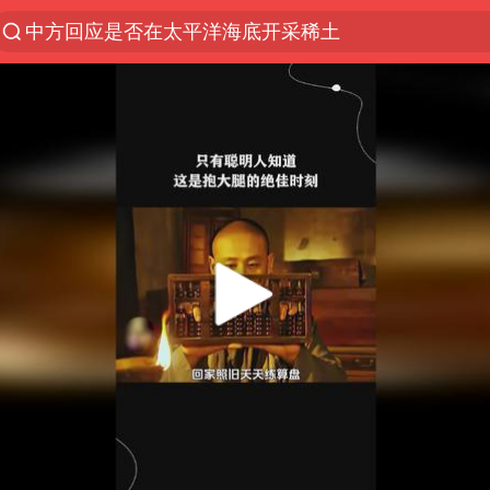
中方回应是否在太平洋海底开采稀土
宇树科技发行价格150.80元/股
泰国一女公务员妆容引争议 本人回应
外交部发言人就广岛核爆81周年等答记者问
贵州轮胎子公司获美国退税8136万
吉林一“温度计大楼”读数爆表
台风白海豚影响中国已成定局
扎哈罗娃批广岛市长不提美国原子弹
27岁女子成组织卖淫集团主犯被通缉
我国编制完成新版全月地质图
U17国足1分钟轰2球