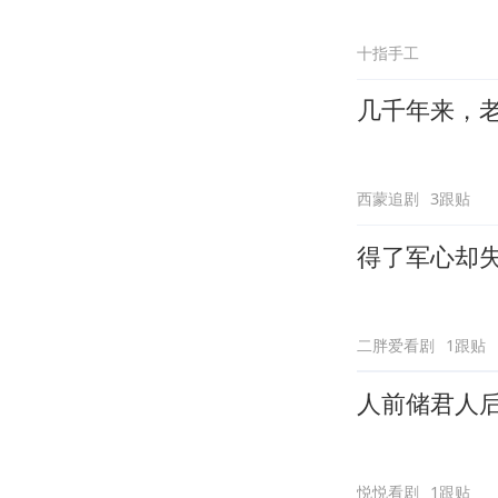
十指手工
几千年来，
西蒙追剧
3跟贴
得了军心却
二胖爱看剧
1跟贴
人前储君人
悦悦看剧
1跟贴