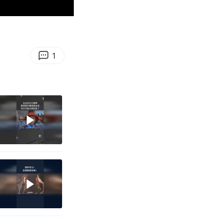
03:48
Enter
fullscreen
1