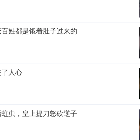
老百姓都是饿着肚子过来的
失了人心
后蛀虫，皇上提刀怒砍逆子