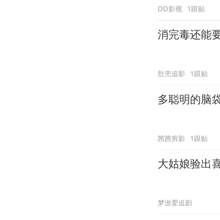
DD影视
1跟贴
消完毒还能
肚兜追影
1跟贴
多聪明的脑
茜茜剪影
1跟贴
大姑娘验出
梦游爱追剧