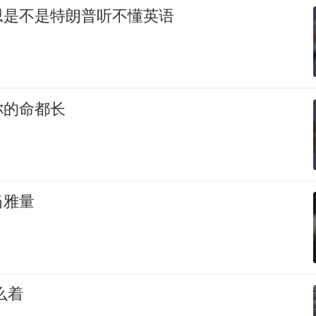
思是不是特朗普听不懂英语
你的命都长
当雅量
么着