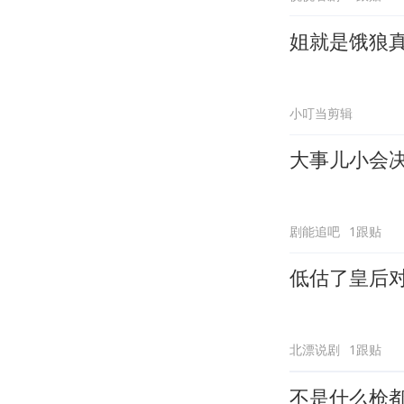
姐就是饿狼
小叮当剪辑
大事儿小会
剧能追吧
1跟贴
低估了皇后
北漂说剧
1跟贴
不是什么枪