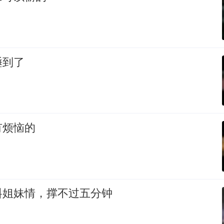
睡到了
有烦恼的
料姐妹情，撑不过五分钟