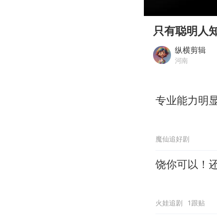
00:00
Play
只有聪明人
纵横剪辑
河南
专业能力明
魔仙追好剧
饶你可以！
火娃追剧
1跟贴