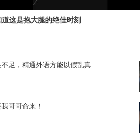
女子利用漏洞0元薅走3000多件家电
80后女柜员逆袭成4200亿银行副行长
知道这是抱大腿的绝佳时刻
24小时不关空调 电费会更低吗
东方甄选被判赔偿江小白30万元
村民谈“梅姨”：叫的其实是“媒姨”
奋进开新局 实干挑大梁
显不足，精通外语方能以假乱真
还我哥哥命来！