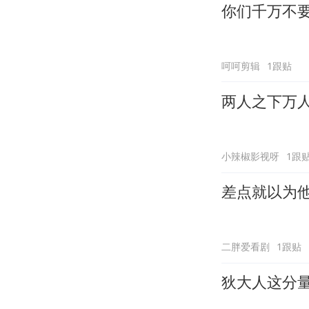
你们千万不
呵呵剪辑
1跟贴
两人之下万
小辣椒影视呀
1跟
差点就以为
二胖爱看剧
1跟贴
狄大人这分