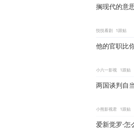
搁现代的意
悦悦看剧
1跟贴
他的官职比
小六一影视
1跟贴
两国谈判自
小熊影视君
1跟贴
爱新觉罗·怎