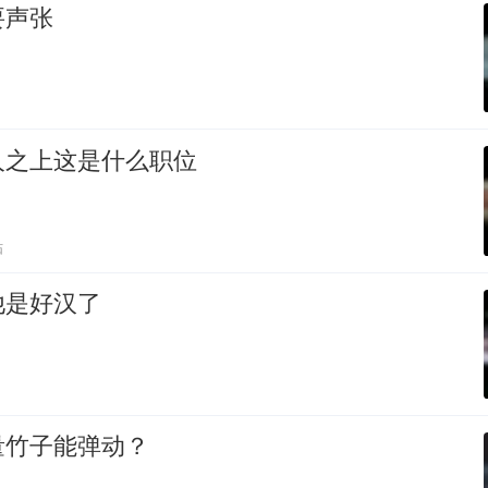
要声张
人之上这是什么职位
贴
他是好汉了
量竹子能弹动？