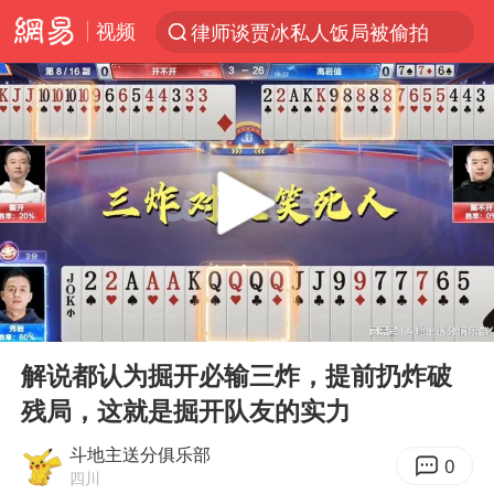
视频
律师谈贾冰私人饭局被偷拍
台风“白海豚”登陆 各地各部门全力应对
克雷桑回应绝杀津门虎
人形机器人第一股
江苏昆山升级发布暴雨红警
多地银行上调存款利率
上海地铁4条线路全线停运
00:00
06:37
4.2平卫生间补漏注胶花1.55万
Play
Ent
full
武汉3名城管协管员殴打摊主被刑拘
解说都认为掘开必输三炸，提前扔炸破
残局，这就是掘开队友的实力
白海豚路径图
宇树申购 中一签有望赚20万元
斗地主送分俱乐部
0
四川