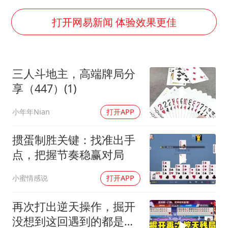
男子结婚8年3个女儿都不是亲生
白海豚可深入内陆制造大范围风雨
打开网易新闻 体验效果更佳
面对面丨蔡磊：与渐冻症抗争 纵使不敌 也不屈服
NBA传奇教练老尼尔森去世
三人斗地主，高端牌局分
手机真会“偷听”我们说话吗
享（447）(1)
加沙约14万栋建筑被完全摧毁
小年年Nian
打开APP
5万小车卖不动 微型代步车集体遇冷
从科技创新看开局起步的时与势
掼蛋制胜关键：找准出手
点，把握节奏稳赢对局
小蜜情感说
打开APP
再次打出逆天操作，掘开
没想到这回遇到的都是高