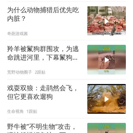
为什么动物捕猎后优先吃
内脏？
奇葩游戏酱
羚羊被鬣狗群围攻，为逃
命跳进河里，下幕鬣狗后
悔也晚了
荒野动物圈子
2跟贴
戏耍双狼：走鹃然会飞，
但它更喜欢遛狗
生命视角
1跟贴
野牛被”不明生物“攻击，