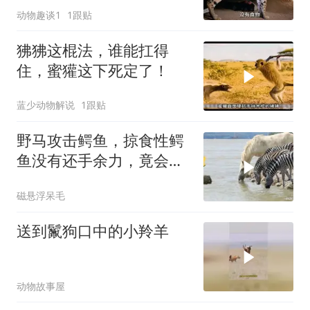
动物趣谈1
1跟贴
狒狒这棍法，谁能扛得
住，蜜獾这下死定了！
蓝少动物解说
1跟贴
野马攻击鳄鱼，掠食性鳄
鱼没有还手余力，竟会发
生这种事！
磁悬浮呆毛
送到鬣狗口中的小羚羊
动物故事屋