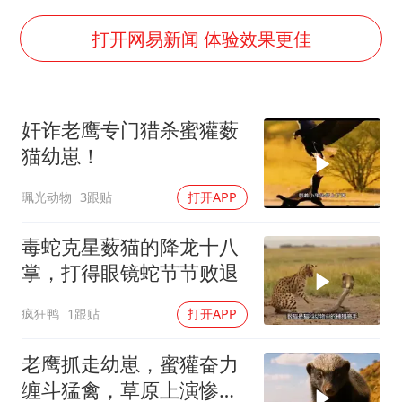
首次证实！“胶球”存在
感觉全东北都在等7号
打开网易新闻 体验效果更佳
泰国一女公务员妆容引争议 本人回应
U17国足1分钟轰2球
奸诈老鹰专门猎杀蜜獾薮
80后女柜员逆袭成4200亿银行副行长
猫幼崽！
27岁女子成组织卖淫集团主犯被通缉
珮光动物
3跟贴
打开APP
奋进开新局 实干挑大梁
毒蛇克星薮猫的降龙十八
掌，打得眼镜蛇节节败退
疯狂鸭
1跟贴
打开APP
老鹰抓走幼崽，蜜獾奋力
缠斗猛禽，草原上演惨烈