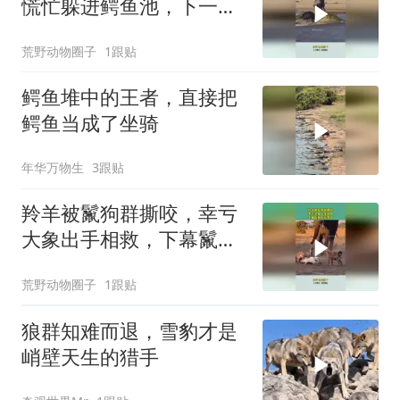
慌忙躲进鳄鱼池，下一幕
根本不敢信
荒野动物圈子
1跟贴
鳄鱼堆中的王者，直接把
鳄鱼当成了坐骑
年华万物生
3跟贴
羚羊被鬣狗群撕咬，幸亏
大象出手相救，下幕鬣狗
反应亮了
荒野动物圈子
1跟贴
狼群知难而退，雪豹才是
峭壁天生的猎手