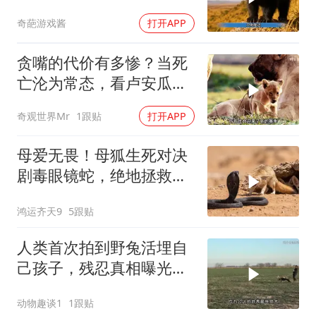
对峙
奇葩游戏酱
打开APP
贪嘴的代价有多惨？当死
亡沦为常态，看卢安瓜河
谷如何上演残酷的“饥饿游
奇观世界Mr
1跟贴
打开APP
戏”
母爱无畏！母狐生死对决
剧毒眼镜蛇，绝地拯救幼
崽
鸿运齐天9
5跟贴
人类首次拍到野兔活埋自
己孩子，残忍真相曝光后
千万人泪崩
动物趣谈1
1跟贴