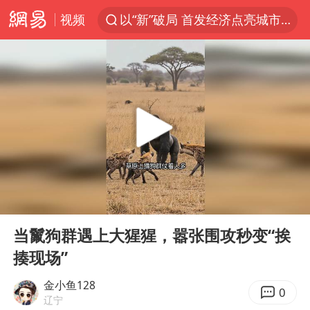
视频
以“新”破局 首发经济点亮城市消费活力
中方回应是否在太平洋海底开采稀土
佛得角门将亮相智利俱乐部主场
陈熠叫医疗暂停被驳回 带伤遭逆转
深圳地面沉降致车辆损坏系谣言
多地要求领导干部带头休假
今年已有4位周星驰电影配角去世
00:00
00:15
法国下周开始禁止未经同意的电话营销
Play
Ent
full
CIA被曝已秘密设立古巴工作组
当鬣狗群遇上大猩猩，嚣张围攻秒变“挨
揍现场”
我国编制完成新版全月地质图
外交部发言人就广岛核爆81周年等答记者问
金小鱼128
0
辽宁