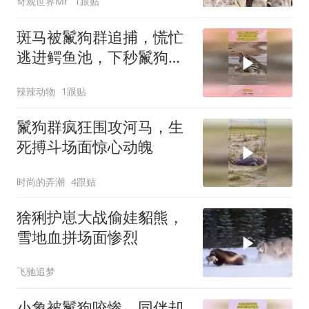
奇观世界Mr
1跟贴
斑马被鬣狗群追捕，慌忙
逃进鳄鱼池，下秒鬣狗想
跑也晚了
辣辣动物
1跟贴
鬣狗群疯狂围攻河马，生
死搏斗场面惊心动魄
时尚的弄潮
4跟贴
猞猁护崽大战偷娃貂熊，
雪地血拼场面惨烈
飞驰追梦
小象被鬣狗咬惨，同伴却