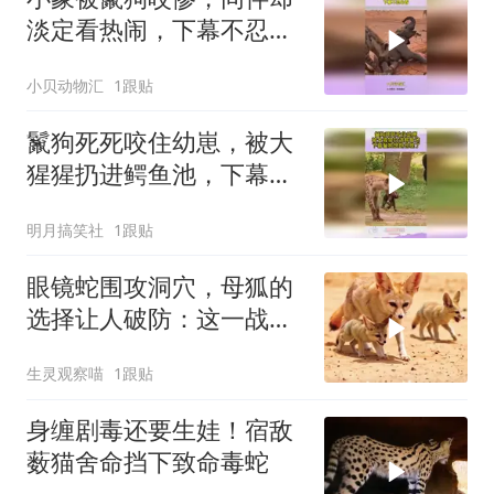
淡定看热闹，下幕不忍心
看
小贝动物汇
1跟贴
鬣狗死死咬住幼崽，被大
猩猩扔进鳄鱼池，下幕鬣
狗想跑也晚了
明月搞笑社
1跟贴
眼镜蛇围攻洞穴，母狐的
选择让人破防：这一战，
没有退路
生灵观察喵
1跟贴
身缠剧毒还要生娃！宿敌
薮猫舍命挡下致命毒蛇