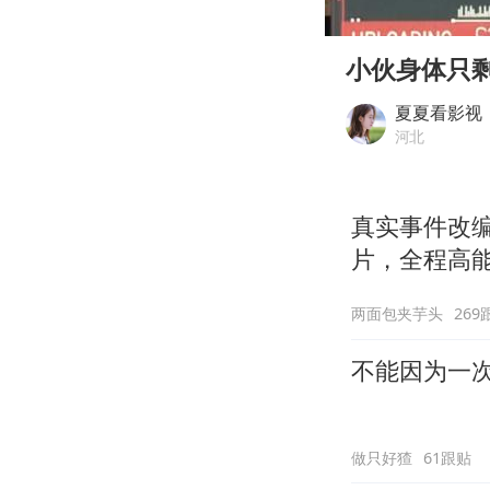
00:00
Play
小伙身体只
夏夏看影视
河北
真实事件改
片，全程高
两面包夹芋头
269
不能因为一
做只好猹
61跟贴