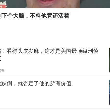
“立秋的第一杯奶茶”又爆单了
中国仓储指数连续两月运行在扩张区间
剩下个大脑，不料他竟还活着
曝美拒绝乌增购“爱国者”导弹请求
陕西省委书记赶赴柞水县杏坪镇
女孩摆摊卖菌子时收到北大通知书
改名后的“青海拉面”店
编！看得头皮发麻，这才是美国最顶级刑侦
东方之约 相约未来
能
跟贴
次跌倒，就否定了他的所有价值