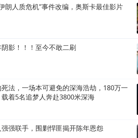
9年伊朗人质危机”事件改编，奥斯卡最佳影片
年阴影！！！至今不敢二刷
死法，一场本可避免的深海浩劫，180万一
载着5名追梦人奔赴3800米深海
人强强联手，围剿悍匪揭开陈年恩怨