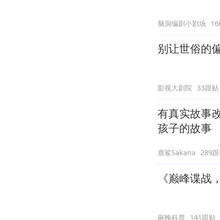
脑洞编剧小剧场
1
别让世俗的偏
影视大剧院
33跟贴
有真实故事
孩子的故事
鹿鲨Sakana
289
《巅峰谍战
碗晚科普
141跟贴