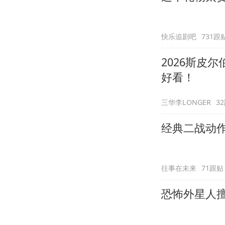
快乐追剧吧
731跟
2026斯皮
好看！
三华李LONGER
3
经典二战动
往事在未来
71跟贴
恐怖外星人