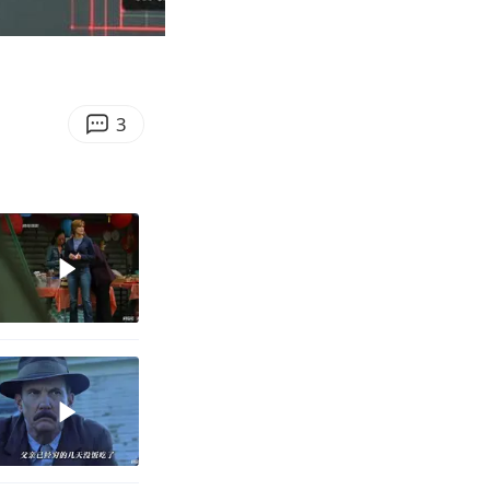
03:06
Enter
fullscreen
3