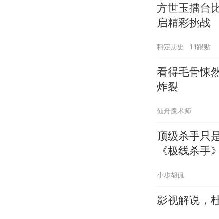
方世玉擂台
启精彩挑战
料定历史
11跟贴
看得毛骨悚
炸裂
仙舟魔术师
顶级杀手只
《极线杀手
小步胡侃
影视解说，