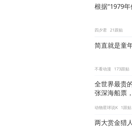
根据“197
四夕君
21跟贴
简直就是童
不看动漫
173跟贴
全世界最贵的
张深海船票，
动物星球说K
1跟贴
两大赏金猎