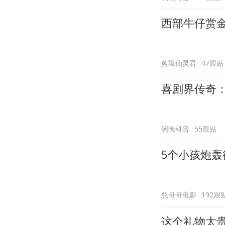
西部牛仔赏
剪辑仙灵君
47跟贴
喜剧界传奇
碗晚科普
55跟贴
5个小孩炮
憨哥哥电影
192跟
这个礼物太