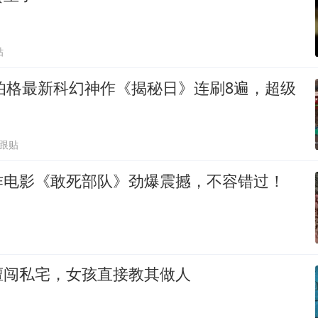
贴
尔伯格最新科幻神作《揭秘日》连刷8遍，超级
2跟贴
作电影《敢死部队》劲爆震撼，不容错过！
擅闯私宅，女孩直接教其做人