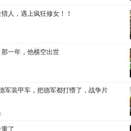
金猎人，遇上疯狂修女！！
：那一年，他横空出世
轰德军装甲车，把德军都打懵了，战争片
贴
贵重了