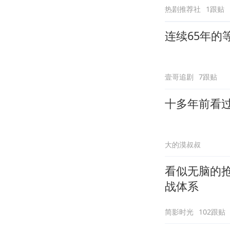
热剧推荐社
1跟贴
连续65年
壹哥追剧
7跟贴
十多年前看
大的漠叔叔
看似无脑的
战体系
简影时光
102跟贴