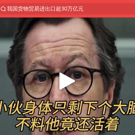
上半年我国机械工业经济运行稳中有进
佛山通报笔试前13被淘汰后5名进体检
方程豹钛9新车申报
泰国枪击案凶手先杀祖父母后行凶
台风“白海豚”体型变大！环流面积接近13个浙江那么
泰国校园枪击案死亡人数升至7人
河南回应带薪错峰休假通知引争议
国防部回应日本试射“战斧”导弹
国防部：中国军队坚决反制任何闹海挑衅图谋
四川宜宾市高县发生4.9级地震
江苏发布台风蓝色预警