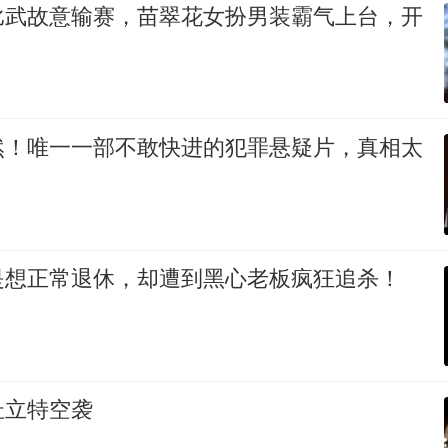
比武故意输赛，苗翠花女扮男装霸气上台，开
然！唯一一部不敢快进的犯罪悬疑片，真相太
是想正常退休，却遭到黑心老板疯狂追杀！
》
杜立特空袭