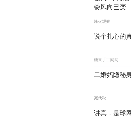
委风向已变
烽火观察
说个扎心的
糖果手工问问
二婚妈隐秘
宛代秋
讲真，是球