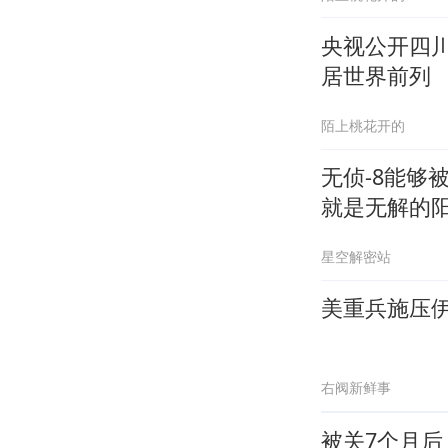
央视公开四
居世界前列
陌上桃花开的
无侦-8能够
就是无解的
星空解密站
美重兵施压伊
右阀新鲜事
被关7个月