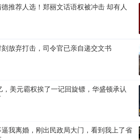
清德推荐人选！郑丽文话语权被冲击 却有人
？
时刻放弃打击，司令官已亲自递交文书
0亿，美元霸权挨了一记回旋镖，华盛顿承认
了
事逼我离婚，刚出民政局大门，看到我上了省
车