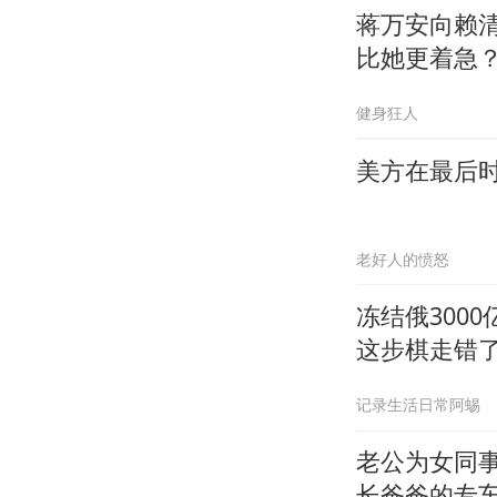
蒋万安向赖
比她更着急
健身狂人
美方在最后
老好人的愤怒
冻结俄300
这步棋走错
记录生活日常阿蜴
老公为女同
长爸爸的专