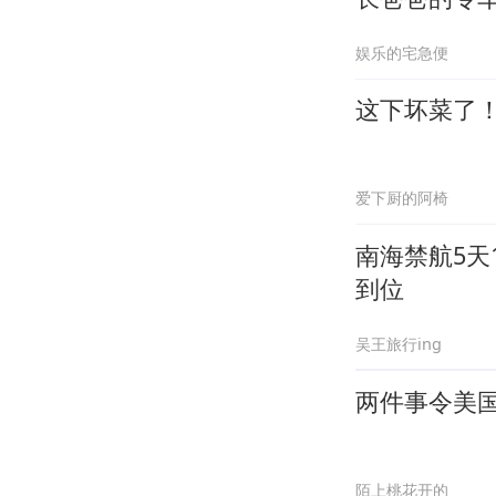
娱乐的宅急便
这下坏菜了
爱下厨的阿椅
南海禁航5天
到位
吴王旅行ing
两件事令美
陌上桃花开的