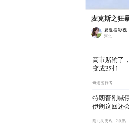
00:00
Play
麦克斯之狂
夏夏看影视
河北
高市赌输了
变成3对1
奇迹游行者
特朗普刚喊停
伊朗这回还
附允历史观
2跟贴