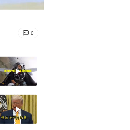
11:14
Enter
fullscreen
0