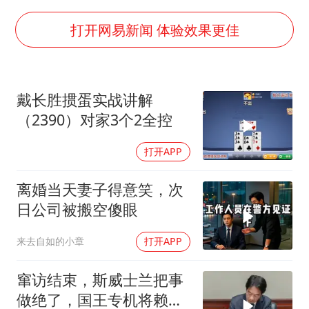
秋天的第一杯奶茶到底有多火
打开网易新闻 体验效果更佳
东航：国内客票提前14天免费退改
国防部：坚决反制任何闹海挑衅图谋
日本试射“战斧”导弹，国防部回应
戴长胜掼蛋实战讲解
（2390）对家3个2全控
胡彦斌韩磊 谁帮谁
胡彦斌获《歌手2026》歌王
打开APP
38岁演员求职万岁山NPC成功
离婚当天妻子得意笑，次
夯实基础开新局
日公司被搬空傻眼
来去自如的小章
打开APP
窜访结束，斯威士兰把事
做绝了，国王专机将赖清