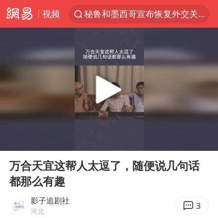
秘鲁和墨西哥宣布恢复外交关系
视频
沙特土耳其巴基斯坦签署共同防务协议
“电影+”如何激发千亿级消费新活力？
福建省泉州市委书记张毅恭接受纪律审查和监察调查
台风白海豚已进入24小时警戒线
全球首个长时储能一体化产业园量产
U17国足点球大战淘汰河床晋级决赛
四川宜宾市高县4.9级地震致1人死亡
00:00
00:17
Play
Ent
上海：台风白海豚或将带来龙卷风
full
万合天宜这帮人太逗了，随便说几句话
名创优品回应女子吐槽内裤质量差
都那么有趣
“今天得有40℃了吧 为啥还不预警”
影子追剧社
3
中国女篮70-67险胜尼日利亚女篮
河北