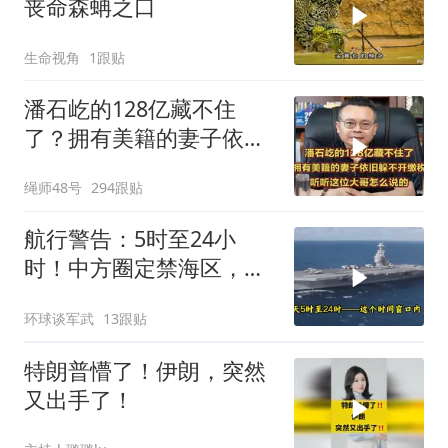
丧命森蚺之口
生命视角
1跟贴
潘石屹的128亿藏不住
了？拥有美籍的妻子依旧
躲不开缴税！
绳师48号
294跟贴
航行警告：5时至24小
时！中方圈定禁海区，美
航母紧急后撤，黄岩岛主
环球谈军武
13跟贴
权已定
特朗普懵了！伊朗，突然
又出手了！