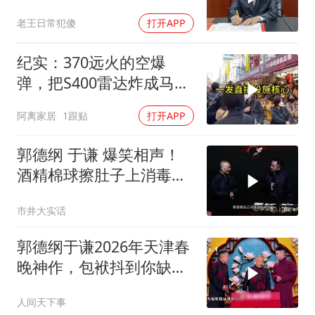
德连夜送回台岛
老王日常犯傻
打开APP
纪实：370远火的空爆
弹，把S400雷达炸成马蜂
窝，靶标惨状让台军急眼
阿离家居
1跟贴
打开APP
了
郭德纲 于谦 爆笑相声！
酒精棉球擦肚子上消毒，
拿云南白药擦刀，是不是
市井大实话
擦反了？
郭德纲于谦2026年天津春
晚神作，包袱抖到你缺氧
笑到肚子疼！
人间天下事