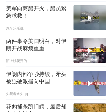
美军向商船开火，船员紧
急求救！
汽车乐乐说
两件事令美国明白，对伊
朗开战麻烦重重
陌上桃花开的
伊朗内部争吵持续，矛头
被强硬派指向中国
失我者永失qq
花豹捕杀凯门鳄，最后却