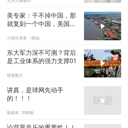
主持人璐璐lu
美专家：干不掉中国，那
就复刻一个中国，美国看
上了这两个国家
小怪吃美食
1跟贴
东大军力深不可测？背后
是工业体系的强力支撑01
萌宠教主
讲真，是球网先动手
的！！！
新媒体
39跟贴
论背景音乐的重要性！！