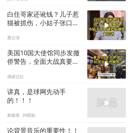
白住哥家还讹钱？儿子惹
猫被抓伤，小姑子张口就
要精神费，太荒唐
鹿云清
美国10国大使馆同步发撤
侨警告，全面大战真要来
了？
感谢过往
讲真，是球网先动手
的！！！
新媒体
39跟贴
论背景音乐的重要性！！