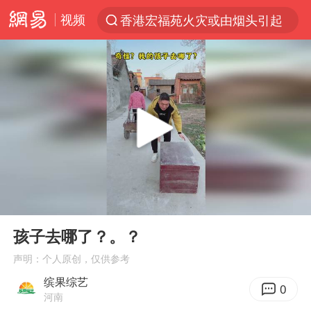
视频
香港宏福苑火灾或由烟头引起
“电影+”如何激发千亿级消费新活力？
云南一地村民过火把节意外灼伤16人
浙江海事局启动Ⅰ级防台应急响应
河南南阳低保户为何背上40万元贷款
泰国初中生饮弹自尽前开了26枪
预计“白海豚”明晚将在浙江舟山到福建福鼎一带沿海登陆
00:00
00:12
用AI造出新病毒意味着什么
Play
Ent
full
今年第二强台风将带来多大影响
孩子去哪了？。？
美股创4月份以来最大单周涨幅
声明：个人原创，仅供参考
缤果综艺
俄黑客称掌握北约直接参与袭俄证据
0
河南