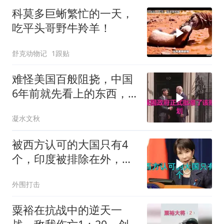
科莫多巨蜥繁忙的一天，
吃平头哥野牛羚羊！
舒克动物记
1跟贴
难怪美国百般阻挠，中国
6年前就先看上的东西，
特朗普想要截胡？
凝水文秋
被西方认可的大国只有4
个，印度被排除在外，为
何只能算准大国？
外围打击
粟裕在抗战中的逆天一