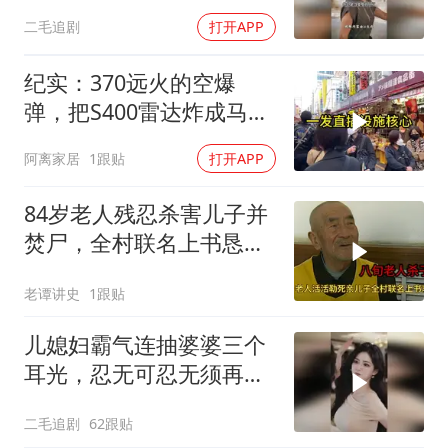
惹的！
二毛追剧
打开APP
纪实：370远火的空爆
弹，把S400雷达炸成马蜂
窝，靶标惨状让台军急眼
阿离家居
1跟贴
打开APP
了
84岁老人残忍杀害儿子并
焚尸，全村联名上书恳求
轻判，得知缘由警察心疼
老谭讲史
1跟贴
落泪
儿媳妇霸气连抽婆婆三个
耳光，忍无可忍无须再
忍，太解气了！
二毛追剧
62跟贴