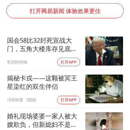
光伏八巨头签署“不低于成本价”倡议
打开网易新闻 体验效果更佳
女子被狗舔脚确诊三级暴露 医生回应
泰国校园枪击事件已致8死30余伤
胡彦斌获《歌手2026》歌王
国会58比32封死宣战大
宇树王兴兴被问了360多个问题
门，五角大楼库存见底，
中医教你一招提升气血
特朗普叫停打伊朗那晚发
军武时间线
打开APP
生了什么
我国外贸延续良好增长态势
揭秘卡戎——这颗被冥王
夯实基础开新局
星染红的双生伴侣
冯哥科普
1跟贴
打开APP
婚礼现场婆婆一家人被大
嫂欺负，但新媳妇不是好