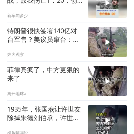
战，敌我伤亡1：20，创
抗战最高记录
新车知多少
特朗普很快签署140亿对
台军售？美议员窜台：必
须以实力拒统
烽火观察
菲律宾疯了，中方更狠的
来了
离开地球a
1935年，张国焘让许世友
除掉朱德刘伯承，许世友
如何巧妙破计？
娱乐喵喵说