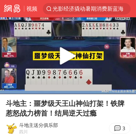
视频
光影经济撬动暑期消费新蓝海
新疆优化调整景区内自驾服务费
微信又有新功能，你可以“撤回”你的撤回了！
浙江上海等地有大雨或暴雨
梁家辉：到内地拍戏不是北上是回归
情侣平潭拍日出坠崖1死1伤
西湖突现狂风暴雨 游客瞬间被浇透
00:00
01:57
白海豚将正面袭击贯穿浙江
Play
Ent
full
《欢迎来龙餐馆》口碑
斗地主：噩梦级天王山神仙打架！铁牌
惹怒战力榜首！结局逆天过瘾
几元成本的AI广告导致千万市值蒸发
商场现钱学森巨幅海报 负责人回应
斗地主送分俱乐部
3
四川