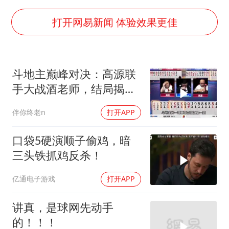
杭州全市有序停课
“不怕六爷挂得多 就怕六爷挂一颗”
打开网易新闻 体验效果更佳
全民健身事业高质量发展
WTT瑞典大满贯女单签表出炉
斗地主巅峰对决：高源联
36岁男演员成景区NPC后人气爆棚
手大战酒老师，结局揭
上四休三，但降薪1000元，你接受吗？
秘！
伴你终老n
打开APP
乐享全民健身 共筑健康中国
口袋5硬演顺子偷鸡，暗
三头铁抓鸡反杀！
亿通电子游戏
打开APP
讲真，是球网先动手
的！！！