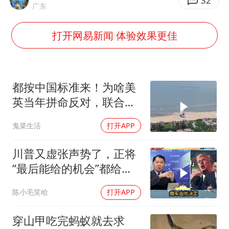
国乒男单横滨冠军赛全军覆没
32
广东
38岁演员求职万岁山NPC成功
打开网易新闻 体验效果更佳
东航：国内客票提前14天免费退改
胡彦斌韩磊 谁帮谁
胡彦斌获《歌手2026》歌王
都按中国标准来！为啥美
百花奖开幕式
英当年拼命反对，联合国
反而全盘接受？
夯实基础开新局
鬼菜生活
打开APP
川普又虚张声势了，正将
“最后能给的机会”都给伊
朗！台媒点评
陈小毛笑哈
打开APP
穿山甲吃完蚂蚁就去求