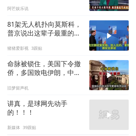
阿芒娱乐说
81架无人机扑向莫斯科，
普京说出这辈子最重的一
句话
猪猪爱影视
3跟贴
命脉被锁住，美国下令撤
侨，多国致电伊朗，中国
两大判断全部成真
旧梦留声机
讲真，是球网先动手
的！！！
新媒体
39跟贴