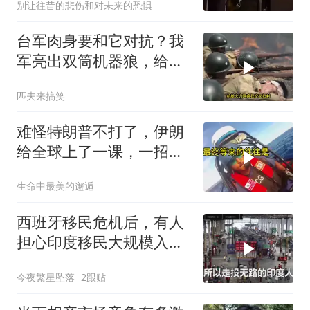
别让往昔的悲伤和对未来的恐惧
台军肉身要和它对抗？我
军亮出双筒机器狼，给登
陆步兵扫清通道
匹夫来搞笑
难怪特朗普不打了，伊朗
给全球上了一课，一招吃
定美国，迎来转折
生命中最美的邂逅
西班牙移民危机后，有人
担心印度移民大规模入侵
中国，这可能吗？
今夜繁星坠落
2跟贴