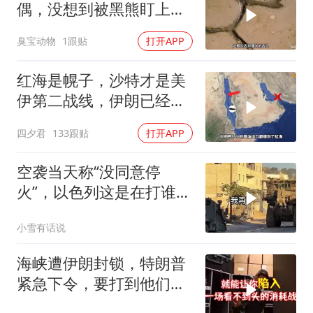
偶，没想到被黑熊盯上
了！
臭宝动物
1跟贴
打开APP
红海是幌子，沙特才是美
伊第二战线，伊朗已经输
了？
四夕君
133跟贴
打开APP
空袭当天称“没同意停
火”，以色列这是在打谁的
脸
小雪有话说
海峡遭伊朗封锁，特朗普
紧急下令，要打到他们承
受不住