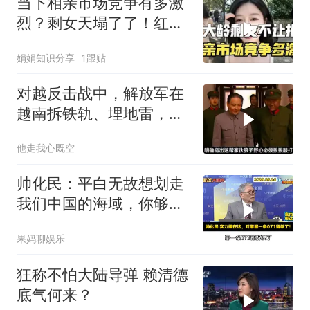
当下相亲市场竞争有多激
烈？剩女天塌了了！红娘
说大龄剩女报名都
娟娟知识分享
1跟贴
对越反击战中，解放军在
越南拆铁轨、埋地雷，是
真的吗？
他走我心既空
帅化民：平白无故想划走
我们中国的海域，你够格
吗？
果妈聊娱乐
狂称不怕大陆导弹 赖清德
底气何来？