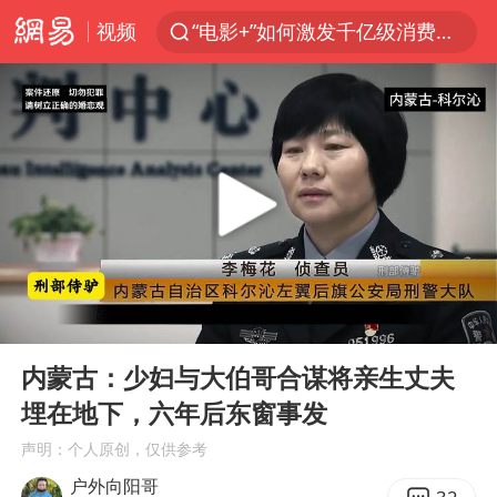
视频
“电影+”如何激发千亿级消费新活力？
全球首个长时储能一体化产业园量产
台风白海豚已进入24小时警戒线
中国女篮70-67险胜尼日利亚女篮
四川宜宾市高县4.9级地震致1人死亡
名创优品回应女子吐槽内裤质量差
上海：台风白海豚或将带来龙卷风
00:00
11:12
出口禁令驱动有色板块大涨
Play
Ent
full
胜宏科技：股票交易异常波动
内蒙古：少妇与大伯哥合谋将亲生丈夫
埋在地下，六年后东窗事发
秋天的第一杯奶茶到底有多火
声明：个人原创，仅供参考
U17国足三连胜晋级明日之星半决赛
户外向阳哥