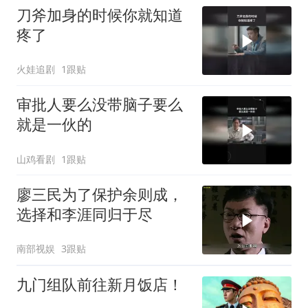
刀斧加身的时候你就知道
疼了
火娃追剧
1跟贴
审批人要么没带脑子要么
就是一伙的
山鸡看剧
1跟贴
廖三民为了保护余则成，
选择和李涯同归于尽
南部视娱
3跟贴
九门组队前往新月饭店！