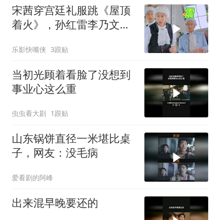
宋茜穿宫廷礼服跳《屋顶
着火》，孙红雷李乃文当
场看呆，“硬汉变迷弟”表
乐影快嘴侠
3跟贴
情包全网疯传！
当初光顾着看脸了没想到
事业心这么重
虫虫看大剧
1跟贴
山东锅饼直径一米堪比桌
子，网友：没毛病
爱看剧的阿峰
出来混早晚要还的