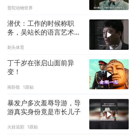
的李涯责任最大？
普陀动物世界
潜伏：工作的时候称职
务，吴站长的语言艺术确
实比高育良高得多
刺头体育
丁千岁在张启山面前异
变！
南卧龍
1跟贴
暴发户多次羞辱导游，导
游真实身份竟是市长儿子
火娃追剧
1跟贴