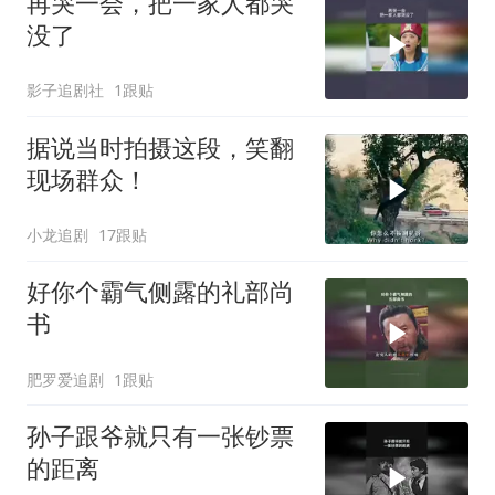
再哭一会，把一家人都哭
没了
影子追剧社
1跟贴
据说当时拍摄这段，笑翻
现场群众！
小龙追剧
17跟贴
好你个霸气侧露的礼部尚
书
肥罗爱追剧
1跟贴
孙子跟爷就只有一张钞票
的距离