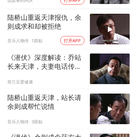
侃故事的阿庆
打开APP
陆桥山重返天津报仇，余
则成求和却被拒绝
音乐人物传
1跟贴
打开APP
《潜伏》深度解读：乔站
长来天津，夫妻电话传情
报！
荷兰豆爱健康
陆桥山重返天津，站长请
余则成帮忙说情
音乐人物传
3跟贴