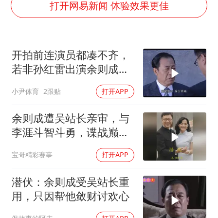
打开网易新闻 体验效果更佳
国防部：坚决反制任何闹海挑衅图谋
日本试射“战斧”导弹，国防部回应
开拍前连演员都凑不齐，
胡彦斌韩磊 谁帮谁
若非孙红雷出演余则成，
胡彦斌获《歌手2026》歌王
这部剧还会火吗
小尹体育
2跟贴
打开APP
38岁演员求职万岁山NPC成功
夯实基础开新局
余则成遭吴站长亲审，与
李涯斗智斗勇，谍战巅峰
太燃了
宝哥精彩赛事
打开APP
潜伏：余则成受吴站长重
用，只因帮他敛财讨欢心