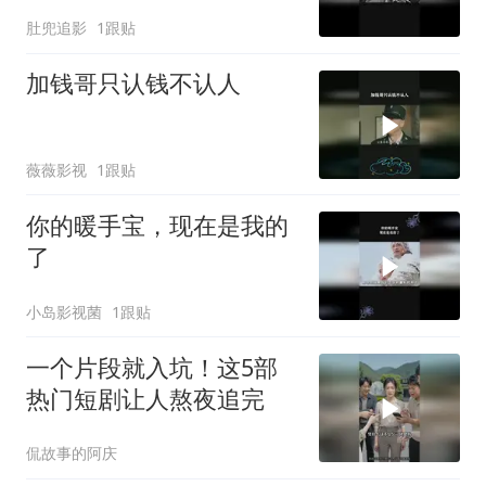
肚兜追影
1跟贴
加钱哥只认钱不认人
薇薇影视
1跟贴
你的暖手宝，现在是我的
了
小岛影视菌
1跟贴
一个片段就入坑！这5部
热门短剧让人熬夜追完
侃故事的阿庆