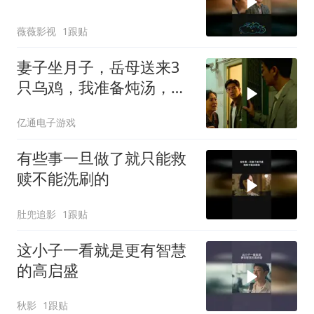
薇薇影视
1跟贴
妻子坐月子，岳母送来3
只乌鸡，我准备炖汤，妻
子拉住我
亿通电子游戏
有些事一旦做了就只能救
赎不能洗刷的
肚兜追影
1跟贴
这小子一看就是更有智慧
的高启盛
秋影
1跟贴