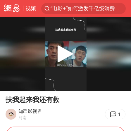
“电影+”如何激发千亿级消费新活力？
视频
福建省泉州市委书记张毅恭接受纪律审查和监察调查
台风白海豚已进入24小时警戒线
全球首个长时储能一体化产业园量产
U17国足点球大战淘汰河床晋级决赛
四川宜宾市高县4.9级地震致1人死亡
上海：台风白海豚或将带来龙卷风
00:00
03:41
名创优品回应女子吐槽内裤质量差
Play
Ent
full
“今天得有40℃了吧 为啥还不预警”
扶我起来我还有救
中国女篮70-67险胜尼日利亚女篮
知己影视界
1
河南
秋天的第一杯奶茶到底有多火
东航：国内客票提前14天免费退改