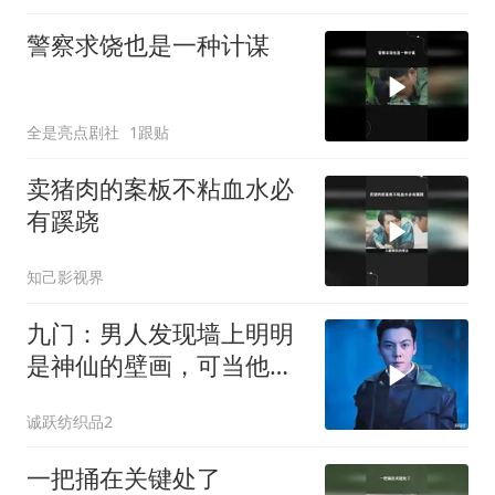
警察求饶也是一种计谋
全是亮点剧社
1跟贴
卖猪肉的案板不粘血水必
有蹊跷
知己影视界
九门：男人发现墙上明明
是神仙的壁画，可当他们
经过后却变成了恶
诚跃纺织品2
一把捅在关键处了