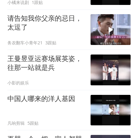
小橘来说剧
1跟贴
请告知我你父亲的忌日，
太逗了
务农翻车小青年21
3跟贴
王曼昱亚运赛场展英姿，
往那一站就是兵
小影的娱乐
中国人哪来的洋人基因
凡响剪辑
5跟贴