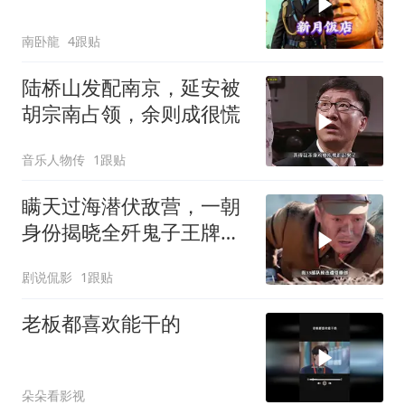
南卧龍
4跟贴
陆桥山发配南京，延安被
胡宗南占领，余则成很慌
音乐人物传
1跟贴
瞒天过海潜伏敌营，一朝
身份揭晓全歼鬼子王牌部
队
剧说侃影
1跟贴
老板都喜欢能干的
朵朵看影视