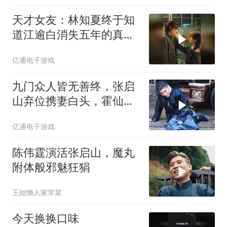
天才女友：林知夏终于知
道江逾白消失五年的真
相，这次她不会再走了
亿通电子游戏
九门众人皆无善终，张启
山弃位携妻白头，霍仙姑
吴老狗最遗憾
亿通电子游戏
陈伟霆演活张启山，魔丸
附体般邪魅狂狷
王姐懒人家常菜
今天换换口味