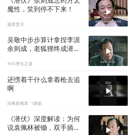
《潜伏》余则成念药方太
魔性，笑到停不下来！
观星赏月
吴敬中步步算计拿捏李涯
余则成，老狐狸终成潜伏
最大赢家
今日养生之道
还愣着干什么拿着枪去追
啊
深夜影视君
1跟贴
《潜伏》深度解读：为何
说袁佩林被锄，双手插兜