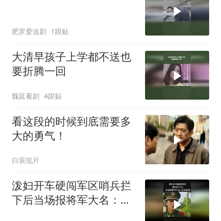
肥罗爱追剧
1跟贴
大清早孩子上学都不送也
要折腾一回
魏延看剧
4跟贴
看这段的时候到底需要多
大的勇气！
白宸侃片
泼妇开车硬闯军区哨兵拦
下后当场报将军大名：出
来接我