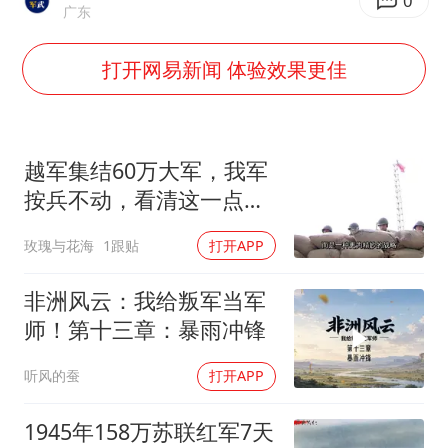
郑丽文：台湾从来没有“独立”过
0
广东
董璇小酒窝朵朵为佟丽娅庆生
打开网易新闻 体验效果更佳
媒体：“内容由AI生成”不是免责盾牌
多个明星演唱会取消
西贝创始人贾国龙押注鲜羊赛道
越军集结60万大军，我军
女儿为争财产堵门阻挠父亲出殡
按兵不动，看清这一点便
知越南必败
美国AI开始攻击真人了
玫瑰与花海
1跟贴
打开APP
人民的健康、体质、幸福一脉相承
非洲风云：我给叛军当军
师！第十三章：暴雨冲锋
听风的蚕
打开APP
1945年158万苏联红军7天