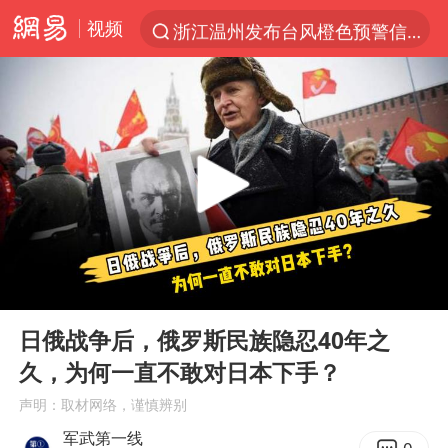
视频
浙江温州发布台风橙色预警信号
解锁各地夏日限定体验
白海豚将正面袭击贯穿浙江
男童模仿奥特曼从高处跳下致骨折
名创优品一次性内裤 颜面尽失
视频丨中国东方电气集团原党组副书记、董事宋致远被查
香港宏福苑火灾或由烟头引起
00:00
01:36
实时追踪台风白海豚
Play
Ent
full
浙江台州《告全体市民书》
日俄战争后，俄罗斯民族隐忍40年之
久，为何一直不敢对日本下手？
女主硬加吻戏短剧已下架
声明：取材网络，谨慎辨别
上海多家景点临时闭园或调整运营时间
军武第一线