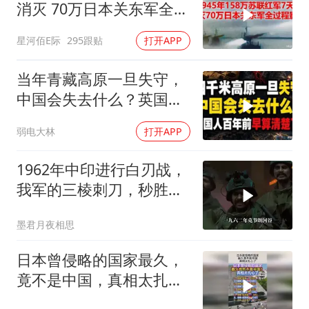
消灭 70万日本关东军全过
程影像
星河佰E际
295跟贴
打开APP
当年青藏高原一旦失守，
中国会失去什么？英国人
百年前早算清楚了
弱电大林
打开APP
1962年中印进行白刃战，
我军的三棱刺刀，秒胜印
军的狗腿刀
墨君月夜相思
日本曾侵略的国家最久，
竟不是中国，真相太扎心
了！