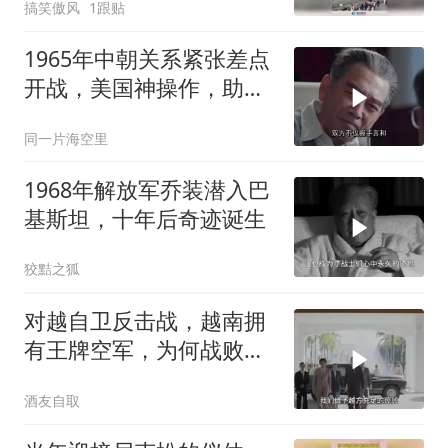
搞笑傲风
1跟贴
1965年中朝关系紧张差点
开战，美国神操作，助两
国化解危机
同一片海空里
1968年解放军乔装潜入巴
基斯坦，十年后奇迹诞生
狡黠之狐
对越自卫反击战，越南拥
有王牌空军，为何战败也
不动用
酒友自取