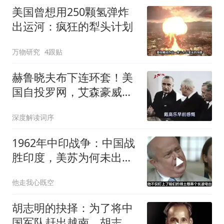
美国曾想用250颗氢弹炸
出运河：疯狂的犁头计划
万物研究
4跟贴
赫鲁晓夫布下连环套！美
国自投罗网，艾森豪威尔
颜面扫地
深度解读词序
1962年中印战争：中国战
胜印度，美苏为何未出兵
相助
他走我心既空
胡志明的抉择：为了将中
国军队赶出越南，胡志明