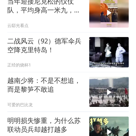
当年迎接尼克松的仪仗
队，平均身高一米九，尼
克松回忆满满压迫感
云邸光看点
二战风云（92）德军伞兵
空降克里特岛！
正经的烧杯1
越南少将：不是不想追，
而是黎笋不敢追
可爱的巴比龙
明明损失惨重，为什么苏
联动员兵却越打越多