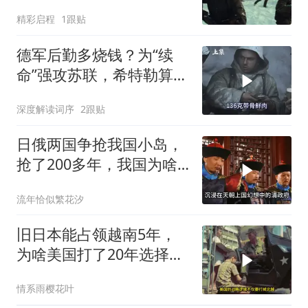
精彩启程
1跟贴
德军后勤多烧钱？为“续
命”强攻苏联，希特勒算错
了一件事
深度解读词序
2跟贴
日俄两国争抢我国小岛，
抢了200多年，我国为啥
默不作声？
流年恰似繁花汐
旧日本能占领越南5年，
为啥美国打了20年选择撤
军？
情系雨樱花叶