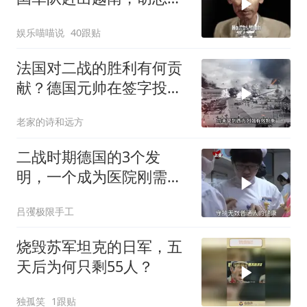
甘做法国的殖民地
娱乐喵喵说
40跟贴
法国对二战的胜利有何贡
献？德国元帅在签字投降
时都不忘羞辱法国
老家的诗和远方
二战时期德国的3个发
明，一个成为医院刚需，
一个让女人爱不释手！
吕彏极限手工
烧毁苏军坦克的日军，五
天后为何只剩55人？
独孤笑
1跟贴