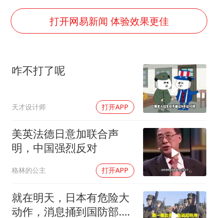
4.2平卫生间补漏注胶花1.55万
56岁刘奕君跟13岁女儿合跳
打开网易新闻 体验效果更佳
三预警齐发 11个省份有大到暴雨
“还不如不放假”
咋不打了呢
梅婷12岁女儿百花奖发言
从科技创新看开局起步的时与势
天才设计师
打开APP
美英法德日意加联合声
明，中国强烈反对
格林的公主
打开APP
就在明天，日本有危险大
动作，消息捅到国防部.中