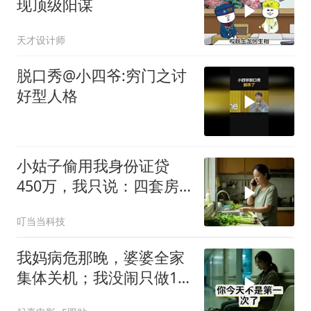
现顶级阳谋
天才设计师
脱口秀@小四爷:穷门之讨
好型人格
小姑子偷用我身份证贷
450万，我只说：四套房
三辆车全款
叮当当科技
我妈病危那晚，婆婆全家
集体关机；我没闹只做1
事，6天后她打来电话：