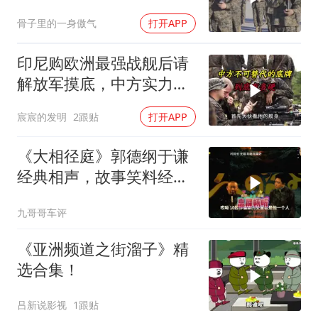
方先封高市后路
骨子里的一身傲气
打开APP
印尼购欧洲最强战舰后请
解放军摸底，中方实力几
何？
宸宸的发明
2跟贴
打开APP
《大相径庭》郭德纲于谦
经典相声，故事笑料经典
不断！
九哥哥车评
《亚洲频道之街溜子》精
选合集！
吕新说影视
1跟贴