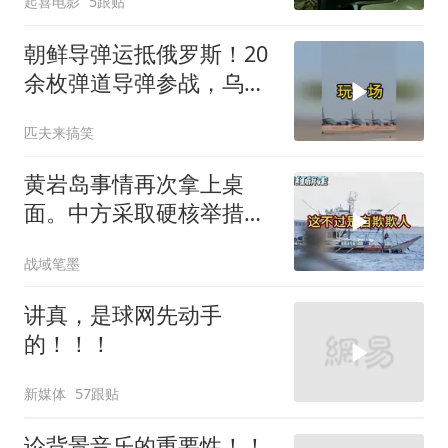
起喜电影
5跟贴
你是不是疯了？
朝鲜导弹运抵俄罗斯！20
余枚弹道导弹参战，乌克
兰防空压力倍增！
匹夫来搞笑
黄岩岛事情再次拿上桌
面。中方采取硬核举措，
引发了各方的大量关注，
战域笔墨
一起来听听
讲真，是球网先动手
的！！！
新媒体
57跟贴
论背景音乐的重要性！！