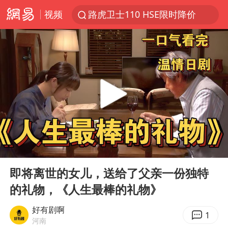
视频
路虎卫士110 HSE限时降价
我国发现稀散金属独立新矿物——乌斯河锗矿
上海鼓励居家办公
多地银行上调存款利率
新疆生产建设兵团生态环境局原局长被查
朱一龙的鼻子怎么了
5万元以下微型代步车集体遇冷
00:00
19:30
大疆错失宇树
Play
Ent
full
费大厨口号更改 不再宣传小炒肉大王
即将离世的女儿，送给了父亲一份独特
的礼物，《人生最棒的礼物》
周星驰妈妈现身香港首映礼
上海地铁4条线路全线停运
好有剧啊
1
河南