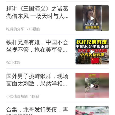
精讲《三国演义》之诸葛
亮借东风 一场天时与人性
博弈的权谋大戏
吃货的分享
718跟贴
铁杆兄弟有难，中国不会
坐视不管，抢在美军登陆
前，中方先送6字
锦升体娱
国外男子挑衅猴群，现场
画面太刺激，果然洋相还
得洋人出！
小女孩没烦恼
1跟贴
合集，龙哥发行美债，再