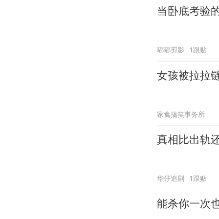
当卧底考验
嘟嘟剪影
1跟贴
女孩被拉拉
家禽搞笑事务所
真相比出轨
华仔追剧
1跟贴
能杀你一次