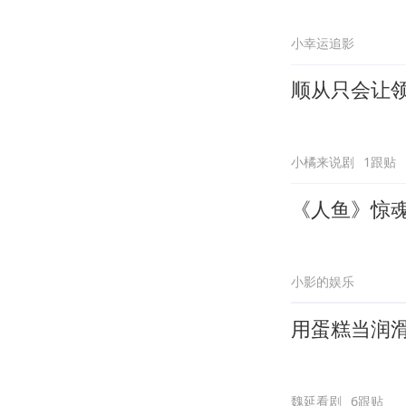
小幸运追影
顺从只会让
小橘来说剧
1跟贴
《人鱼》惊
小影的娱乐
用蛋糕当润
魏延看剧
6跟贴