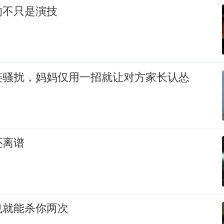
的不只是演技
链骚扰，妈妈仅用一招就让对方家长认怂
还离谱
也就能杀你两次