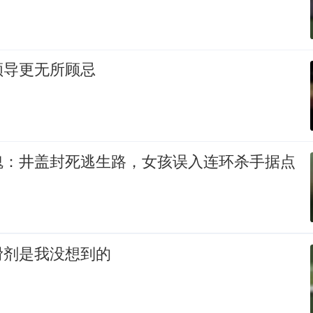
领导更无所顾忌
魂：井盖封死逃生路，女孩误入连环杀手据点
滑剂是我没想到的