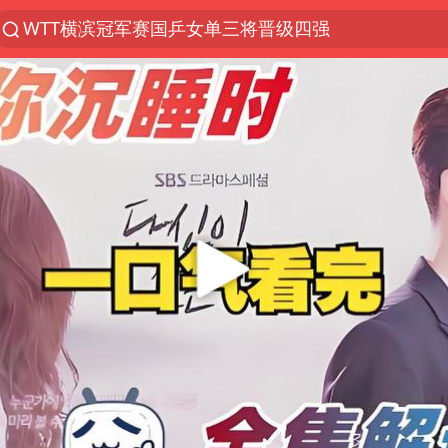
WTT横滨冠军赛国乒女单三将晋级四强
光影经济撬动暑期消费新蓝海
微信又有新功能，你可以“撤回”你的撤回了！
郑丽文：台湾从来没有“独立”过
央视新主播李秋莹孙亚鹏亮相
新疆优化调整景区内自驾服务费
情侣在平潭拍日出时坠崖致一死一伤
泰国初中生饮弹自尽前开了26枪
全民健身事业高质量发展
台当局重金为“台独”织“皇帝新衣”
几元成本的AI广告导致千万市值蒸发