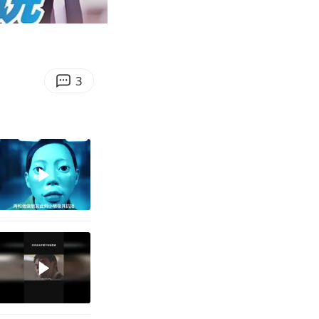
20:03
Enter
fullscreen
3