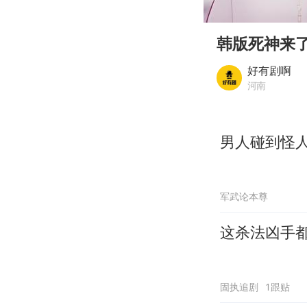
00:00
Play
韩版死神来
好有剧啊
河南
男人碰到怪
军武论本尊
这杀法凶手
固执追剧
1跟贴