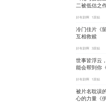
二被低估之
好有剧啊
1跟贴
冷门佳片《
互相救赎
好有剧啊
3跟贴
世事皆浮云
能会帮到你
好有剧啊
1跟贴
被片名耽误
心的力量《