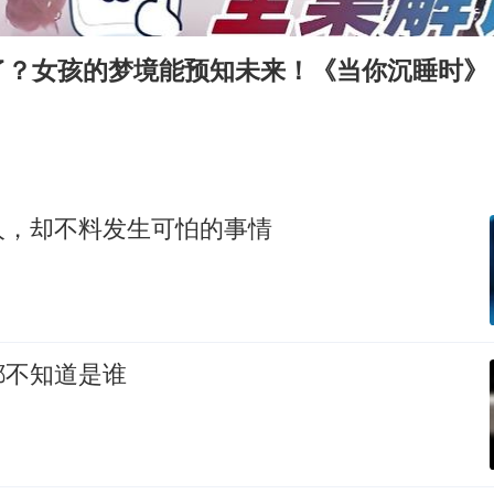
老挝国会主席赛宋蓬逝世
茅台部分直营店飞天茅台提价
了？女孩的梦境能预知未来！《当你沉睡时》
白海豚将正面袭击贯穿浙江
酒店回应车内过夜被收150元
黄金牛市回来了吗
酒店花洒现排泄物住客索赔遭拒
人，却不料发生可怕的事情
杭州全市有序停课
乐享全民健身 共筑健康中国
都不知道是谁