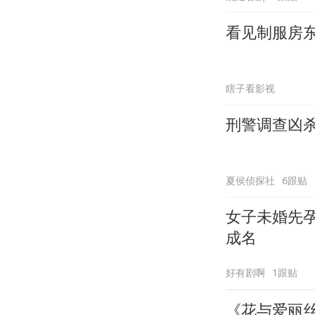
看见制服房
瞎子看影视
刑警调查凶
夏侯侦探社
6跟贴
女子未婚先
成名
好有剧啊
1跟贴
《花与爱丽