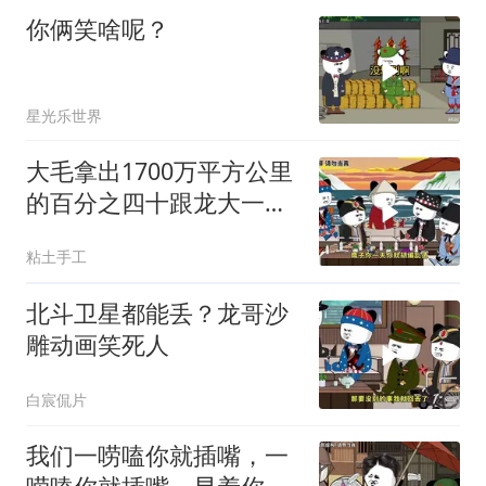
你俩笑啥呢？
星光乐世界
大毛拿出1700万平方公里
的百分之四十跟龙大一起
开发[震惊][震惊]
粘土手工
北斗卫星都能丢？龙哥沙
雕动画笑死人
白宸侃片
我们一唠嗑你就插嘴，一