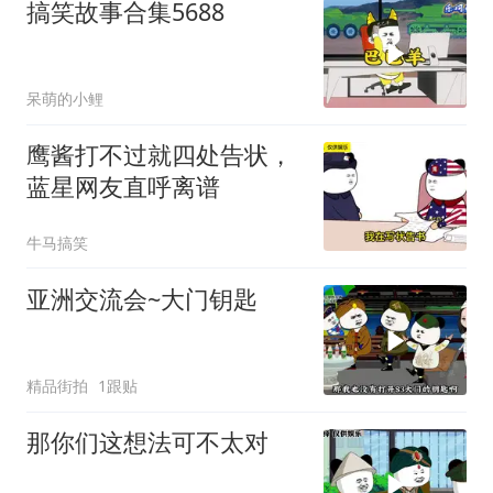
搞笑故事合集5688
呆萌的小鲤
鹰酱打不过就四处告状，
蓝星网友直呼离谱
牛马搞笑
亚洲交流会~大门钥匙
精品街拍
1跟贴
那你们这想法可不太对