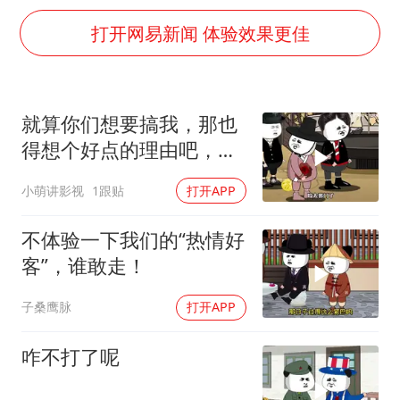
CIA被曝已秘密设立古巴工作组
打开网易新闻 体验效果更佳
我国编制完成新版全月地质图
郑国霖回应去景区上班被保安拦下
深圳地面沉降致车辆损坏系谣言
就算你们想要搞我，那也
外交部发言人就广岛核爆81周年等答记者问
得想个好点的理由吧，这
首次证实！“胶球”存在
这...他不成立啊
小萌讲影视
1跟贴
打开APP
东方甄选被判赔偿江小白30万元
不体验一下我们的“热情好
奋进开新局 实干挑大梁
客”，谁敢走！
子桑鹰脉
打开APP
咋不打了呢