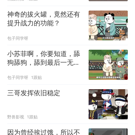
神奇的拔火罐，竟然还有
提升战力的功能？
包子同学呀
小苏菲啊，你要知道，舔
狗舔狗，舔到最后一无所
有啊！
包子同学呀
1跟贴
三哥发挥依旧稳定
野兽影视
1跟贴
因为曾经挨过饿，所以不