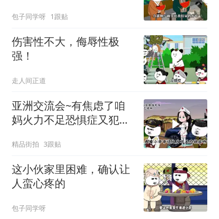
包子同学呀
1跟贴
伤害性不大，侮辱性极
强！
走人间正道
亚洲交流会~有焦虑了咱
妈火力不足恐惧症又犯
了，焦虑啊！
精品街拍
3跟贴
这小伙家里困难，确认让
人蛮心疼的
包子同学呀