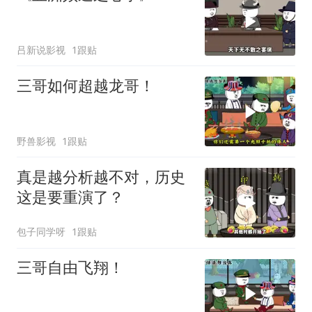
吕新说影视
1跟贴
三哥如何超越龙哥！
野兽影视
1跟贴
真是越分析越不对，历史
这是要重演了？
包子同学呀
1跟贴
三哥自由飞翔！