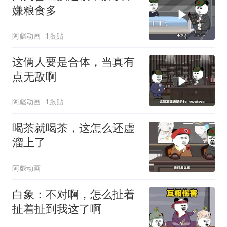
嫌粮食多
阿彪动画
1跟贴
这俩人要是合体，当真有
点无敌啊
阿彪动画
1跟贴
喝茶就喝茶，这怎么还虚
溜上了
阿彪动画
白象：不对啊，怎么扯着
扯着扯到我这了啊