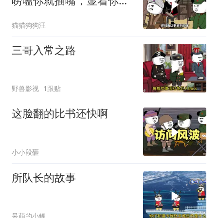
唠嗑你就插嘴，显着你
了？
猫猫狗狗汪
三哥入常之路
野兽影视
1跟贴
这脸翻的比书还快啊
小小段砸
所队长的故事
呆萌的小鲤