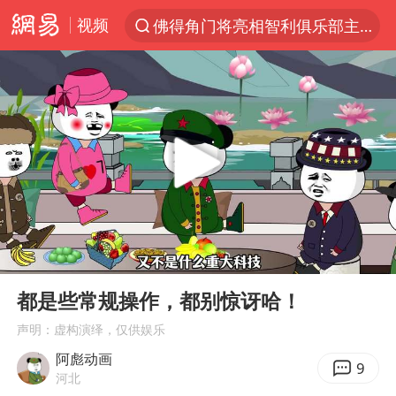
视频
佛得角门将亮相智利俱乐部主场
以“新”破局 首发经济点亮城市消费活力
中方回应是否在太平洋海底开采稀土
陈熠被张本美和连扳三局逆转
看守所辅警收受10万获刑1年
宇树科技发行价格150.80元/股
U17国足1分钟轰2球
00:00
02:49
法国将禁止“未经同意的电话营销”
Play
Ent
full
吉林一“温度计大楼”读数爆表
都是些常规操作，都别惊讶哈！
五粮液渠道价一箱上涨近百元
声明：虚构演绎，仅供娱乐
阿彪动画
贵州轮胎子公司获美国退税8136万
9
河北