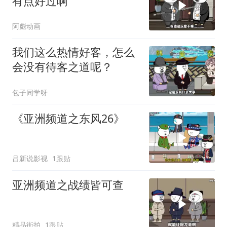
有点好过啊
阿彪动画
我们这么热情好客，怎么
会没有待客之道呢？
包子同学呀
《亚洲频道之东风26》
吕新说影视
1跟贴
亚洲频道之战绩皆可查
精品街拍
1跟贴