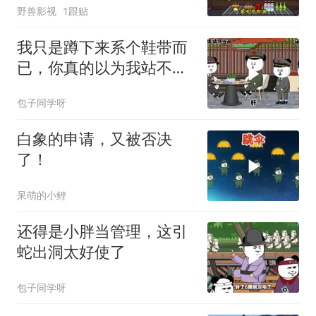
野兽影视
1跟贴
我只是蹲下来系个鞋带而
已，你真的以为我站不起
来了？
包子同学呀
白象的申请，又被否决
了！
呆萌的小鲤
还得是小胖当管理，这引
蛇出洞太好使了
包子同学呀