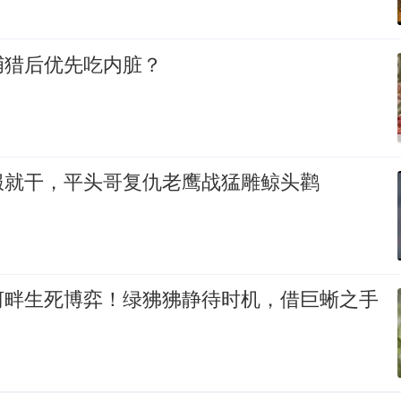
捕猎后优先吃内脏？
服就干，平头哥复仇老鹰战猛雕鲸头鹳
河畔生死博弈！绿狒狒静待时机，借巨蜥之手