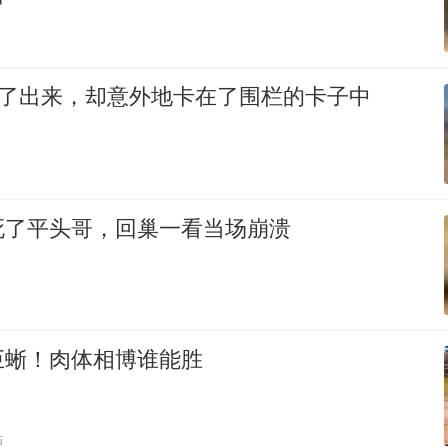
逃了出来，却意外地卡在了围栏的卡子中
死了平头哥，回巢一看当场崩溃
巨蜥！肉体相博谁能胜
贴