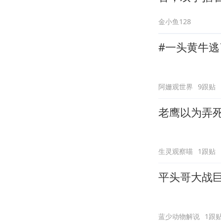
金小鱼128
#一头黄牛
阿姗观世界
9跟贴
老鹰以为弄
生灵观察喵
1跟贴
平头哥大战
蓝少动物解说
1跟