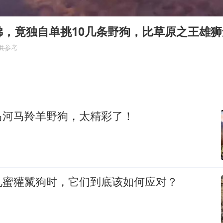
女子利用漏洞0元买了3千台电器
知识产权强国建设驶入“快车道”
狒，竟独自单挑10几条野狗，比草原之王雄
余承东口误将24999元电脑报成2499
供参考
杨某某拒服兵役 不得录用为公务员
新华社权威快报|我国编制完成新版全月地质图
中国经济展现强大韧性和活力
马河马羚羊野狗，太精彩了！
见蜜獾鬣狗时，它们到底该如何应对？