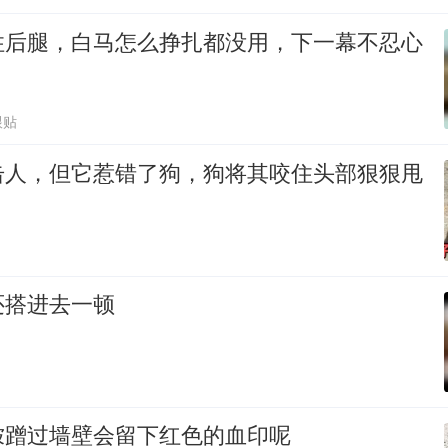
住后腿，白马怎么挣扎都没用，下一幕不忍心
跟贴
击人，但它惹错了狗，狗将其咬住头部狠狠甩
还搭进去一顿
狓蹭过墙壁会留下红色的血印呢