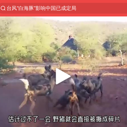
台风“白海豚”影响中国已成定局
苏泊尔回应AI广告低俗擦边剧情争议
印度暴发金迪普拉病毒
律师称“梅姨”若满75岁或不适用死刑
陕西柞水突发泥石流致1死2失联
杭州一小区17楼玻璃幕墙爆裂
“梅姨”准确年龄仍未知
沪指震荡反弹涨0.57%
41岁女子为鼓励女儿考上985研究生
“事业单位招聘不是人情买卖”
上海一酒店房间爬满床虱 住客反被怼