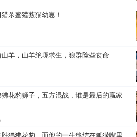
门猎杀蜜獾薮猫幼崽！
猎山羊，山羊绝境求生，狼群险些丧命
狒狒花豹狮子，五方混战，谁是最后的赢家
贴
战胜狒狒花豹，而他的一生终结在狐獴嘴里，