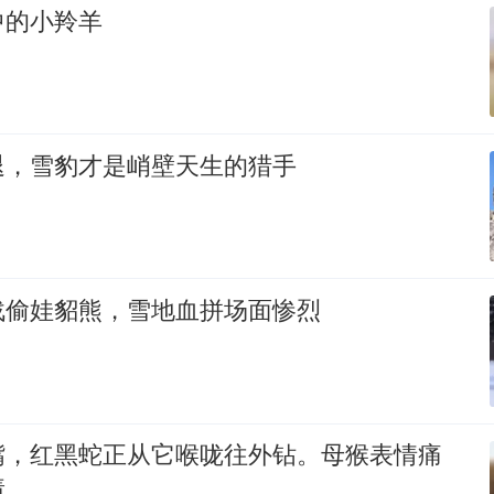
中的小羚羊
退，雪豹才是峭壁天生的猎手
战偷娃貂熊，雪地血拼场面惨烈
嘴，红黑蛇正从它喉咙往外钻。母猴表情痛
着