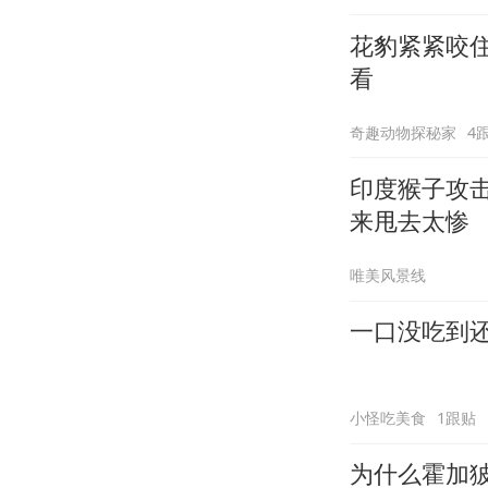
花豹紧紧咬
看
奇趣动物探秘家
4
印度猴子攻
来甩去太惨
唯美风景线
一口没吃到
小怪吃美食
1跟贴
为什么霍加