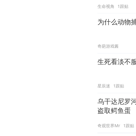
生命视角
1跟贴
为什么动物
奇葩游戏酱
生死看淡不
星辰迷
1跟贴
乌干达尼罗
盗取鳄鱼蛋
奇观世界Mr
1跟贴