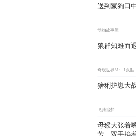
送到鬣狗口
动物故事屋
狼群知难而
奇观世界Mr
1跟贴
猞猁护崽大
飞驰追梦
母猴大张着
苦，双手掐