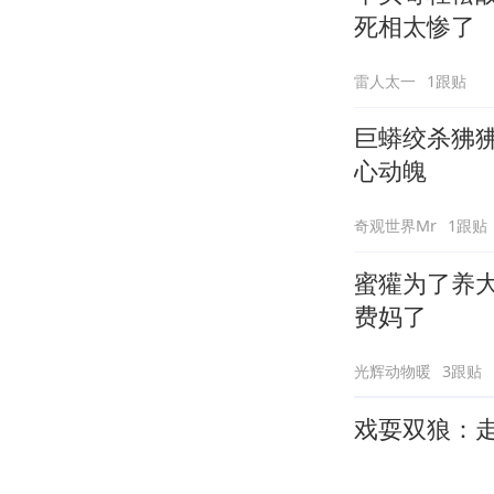
死相太惨了
雷人太一
1跟贴
巨蟒绞杀狒
心动魄
奇观世界Mr
1跟贴
蜜獾为了养
费妈了
光辉动物暖
3跟贴
戏耍双狼：