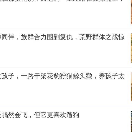
狒同伴，族群合力围剿复仇，荒野群体之战惊
大孩子，一路干架花豹狞猫鲸头鹳，养孩子太
走鹃然会飞，但它更喜欢遛狗