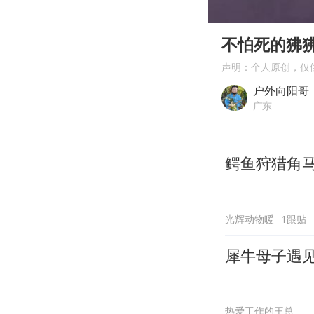
00:00
Play
不怕死的狒
声明：个人原创，仅
户外向阳哥
广东
鳄鱼狩猎角
光辉动物暖
1跟贴
犀牛母子遇
热爱工作的王总