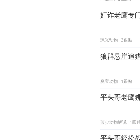
奸诈老鹰专
珮光动物
3跟贴
狼群悬崖追
臭宝动物
1跟贴
平头哥老鹰
蓝少动物解说
1跟
平头哥轻松