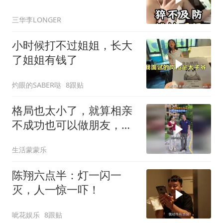
了10次！
三华李LONGER
小时候打不过姐姐，长大
了姐姐有钱了
灼眼的SABER哒
8跟贴
格局也太小了，就算相亲
不成功也可以做朋友，活
该单身！
生活蒙蒙乐
陈翔六点半：灯一闪一
灭，人一惊一吓！
呲花娱乐
8跟贴