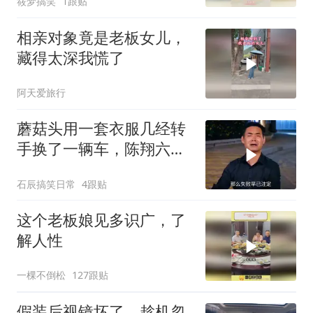
筱梦搞笑
1跟贴
相亲对象竟是老板女儿，
藏得太深我慌了
阿天爱旅行
蘑菇头用一套衣服几经转
手换了一辆车，陈翔六点
半
石辰搞笑日常
4跟贴
这个老板娘见多识广，了
解人性
一棵不倒松
127跟贴
假装后视镜坏了，趁机忽