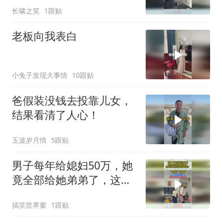
长啸之笑
1跟贴
老板向我表白
小兔子发现大事情
10跟贴
爸假装没钱去投靠儿女，
结果看清了人心！
玉波岁月情
5跟贴
男子每年给媳妇50万，她
竟全部给她弟弟了，这样
的无底洞谁养得起？
搞笑世界窗
1跟贴