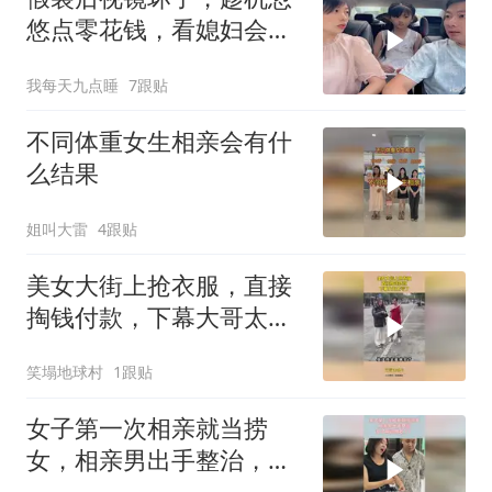
悠点零花钱，看媳妇会不
会给
我每天九点睡
7跟贴
不同体重女生相亲会有什
么结果
姐叫大雷
4跟贴
美女大街上抢衣服，直接
掏钱付款，下幕大哥太亏
了
笑塌地球村
1跟贴
女子第一次相亲就当捞
女，相亲男出手整治，女
子瞬间傻眼了！