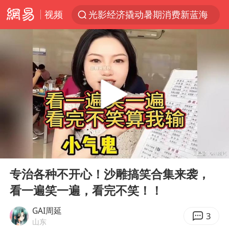
视频
光影经济撬动暑期消费新蓝海
《欢迎来龙餐馆》口碑
情侣福建平潭拍日出时坠崖
西湖突现狂风暴雨 游客瞬间被浇透
“不怕六爷挂得多 就怕六爷挂一颗”
视频丨中国东方电气集团原党组副书记、董事宋致远被查
杭州全市有序停课
00:00
06:44
直击东北超：哈尔滨vs通辽
Play
Ent
full
香港宏福苑火灾或由烟头引起
专治各种不开心！沙雕搞笑合集来袭，
看一遍笑一遍，看完不笑！！
白海豚将正面袭击贯穿浙江
36岁男演员成景区NPC后人气爆棚
GAI周延
3
山东