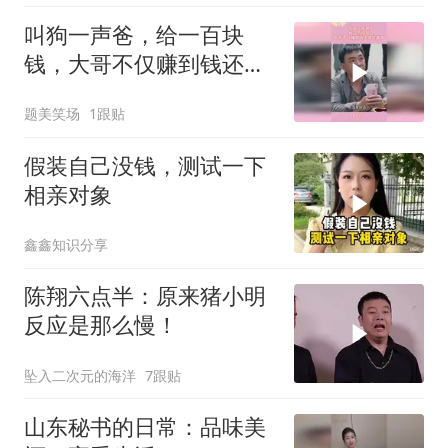
叫狗一声爸，给一百块
钱，大哥不仅赚到钱还保
住尊严
题美笑场
1跟贴
假装自己没钱，测试一下
相亲对象
鑫鑫知识分享
陈翔六点半：原来猪小明
反应是那么慢！
坠入二次元的海洋
7跟贴
山东秘书的日常：品味美