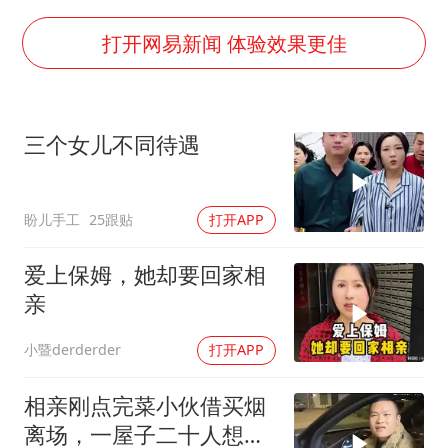
郑丽文：台湾从来没有“独立”过
几元成本的AI广告导致千万市值蒸发
打开网易新闻 体验效果更佳
浙江台州《告全体市民书》
酒店回应车内过夜被收150元
三个女儿不同待遇
上半年国内手机销量TOP30出炉
梁家辉百花奖演讲落泪
盼儿手工
25跟贴
打开APP
人民的健康、体质、幸福一脉相承
爱上保姆，她却要回家相
亲
小暨derderder
打开APP
相亲刚点完菜小伙借买烟
离场，一屋子二十人想蹭