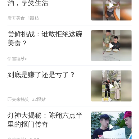
酒，享受生活
唐哥美食
1跟贴
尝鲜挑战：谁敢拒绝这碗
美食？
伊雪绫纱e
到底是赚了还是亏了？
匹夫来搞笑
32跟贴
灯神大揭秘：陈翔六点半
里的抠门传奇