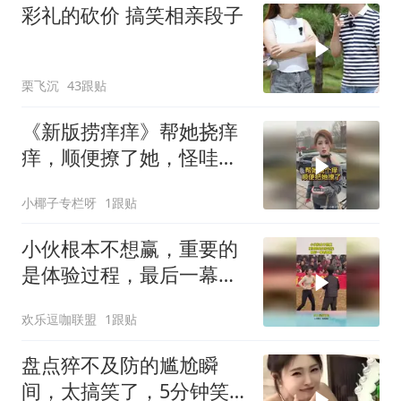
彩礼的砍价 搞笑相亲段子
栗飞沉
43跟贴
《新版捞痒痒》帮她挠痒
痒，顺便撩了她，怪哇
咯！
小椰子专栏呀
1跟贴
小伙根本不想赢，重要的
是体验过程，最后一幕看
傻眼
欢乐逗咖联盟
1跟贴
盘点猝不及防的尴尬瞬
间，太搞笑了，5分钟笑