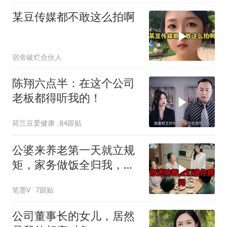
某豆传媒都不敢这么拍啊
宿舍破烂合伙人
陈翔六点半：在这个公司
老板都得听我的！
荷兰豆爱健康
84跟贴
公婆来养老第一天就立规
矩，家务做饭全归我，老
公点头，我一句话令全桌
笔墨V
7跟贴
寂静
公司董事长的女儿，居然