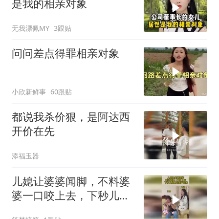
是我的相亲对象
无我漂佩MY
3跟贴
问问差点得罪相亲对象
小欣新鲜事
60跟贴
都说我杀价狠，是阿达西
开价在先
添福玉器
儿媳让婆婆闻脚，不料婆
婆一口咬上去，下秒儿媳
疼的爬不起来