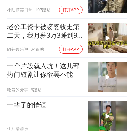
饭落空
小陆搞笑日常
107跟贴
打开APP
老公工资卡被婆婆收走第
二天，我月薪3万3睡到9
点没起来，婆婆推门问我
阿芒娱乐说
24跟贴
打开APP
怎么没做早饭
一个片段就入坑！这几部
热门短剧让你欲罢不能
吃货的分享
9跟贴
一辈子的情谊
生活清清乐