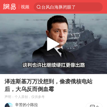
视频
台风白海豚闭眼了
“China Cool”火了，老外爱上中国避暑游
香港宏福苑火灾或由烟头引起
浙江台州《告全体市民书》
美拟年底前首次测试“金穹”反导系统
四川宜宾3.4级地震
网约车司机充电时猝死保险拒赔
00:00
03:26
陕西柞水泥石流已致2死 仍有1人失联
Play
Ent
full
泰国初中生饮弹自尽前开了26枪
泽连斯基万万没想到，偷袭俄核电站
后，大乌反而倒血霉
多所高校取消艺考
声明：个人原创，仅供参考
店主称换“青海拉面”招牌后生意更好
辛苦的小陈拉