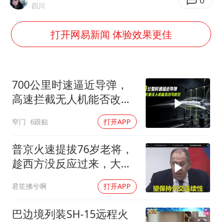
伊斯兰版北约来了吗
0
四川
上半年国内居民出游人次34.63亿
打开网易新闻 体验效果更佳
22岁女生独闯南太行失联12天
薛之谦杭州站演唱会取消
张本智和：零封向鹏不意外
700公里时速逼近导弹，
今年第二强台风将带来多大影响
高速拦截无人机能否改写
防空
“准2万亿”之城点名支持三所大学
窄门
6跟贴
打开APP
习近平心系体育强国建设
普京火速提拔76岁老将，
趁西方没反应过来，大鹅
外交要动真格了
君笙拂兮啊
打开APP
巴边境列装SH-15远程火