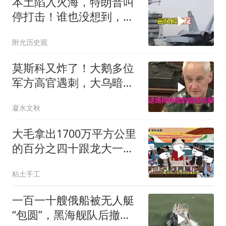
本土陷入火海，特朗普叫
停打击！谁也没想到，中
方已完成南海布局
附允历史观
莫斯科又炸了！大鹅多位
军方高官遇刺，大乌暗杀
方向已曝光？
凝水文秋
大毛拿出1700万平方公里
的百分之四十跟龙大一起
开发[震惊][震惊]
粘土手工
一百一十艘俄船被无人艇
“包圆”，黑海舰队后撤数