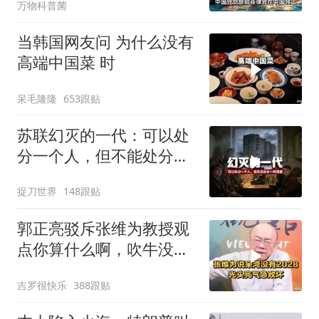
万物科普菌
当韩国网友问 为什么没有
高端中国菜 时
呆毛隆隆
653跟贴
苏联幻灭的一代：可以处
分一个人，但不能处分一
种渴望
捉刀世界
148跟贴
郭正亮驳斥张维为教授观
点你算什么啊，吹牛没
用！
吉罗很快乐
388跟贴