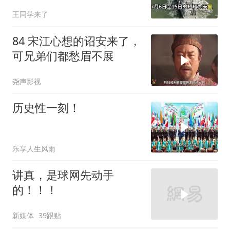
百里，制海权彻底易手
王同学来了
84 宋江心想的诏安来了，
可兄弟们都愁眉不展
尧声影视
历史性一刻！
乐享人生风雨
讲真，是球网先动手
的！！！
新媒体
39跟贴