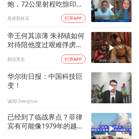
炮，72公里射程吃惊印度
媒体
悬崖那枝花
打开APP
帝王何其凉薄 朱祁镇如何
对待陪他度过艰难俘虏生
涯的袁彬
朝话熹史
打开APP
华尔街日报：中国科技巨
变！
诚阅ChengYue
已经到了临战界点？菲律
宾有可能像1979年的越南
下场吗？