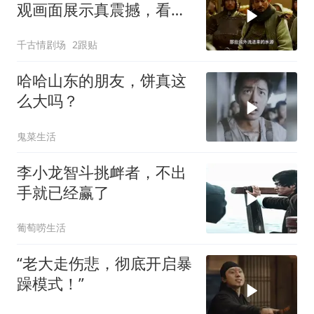
观画面展示真震撼，看完
你就彻底懂了
千古情剧场
2跟贴
哈哈山东的朋友，饼真这
么大吗？
鬼菜生活
李小龙智斗挑衅者，不出
手就已经赢了
葡萄唠生活
“老大走伤悲，彻底开启暴
躁模式！”