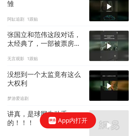
雏
阿缸追剧
1跟贴
张国立和范伟这段对话，
太经典了，一部被票房低
估的好电影
无言观影
1跟贴
没想到一个太监竟有这么
大权利
梦游爱追剧
讲真，是球网先动手
App内打开
的！！！