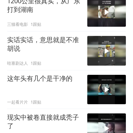
1200公里很真实，从广东
打到湖南
三猫看电影
1跟贴
实话实话，意思就是不准
胡说
哇塞剧达人
1跟贴
这年头有几个是干净的
一起看片片
1跟贴
现实中被卷直接就成秃子
了