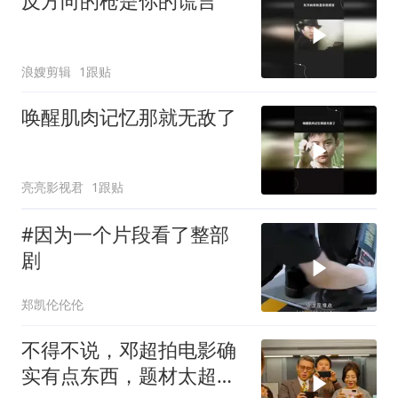
反方向的枪是你的谎言
浪嫂剪辑
1跟贴
唤醒肌肉记忆那就无敌了
亮亮影视君
1跟贴
#因为一个片段看了整部
剧
郑凯伦伦伦
不得不说，邓超拍电影确
实有点东西，题材太超前