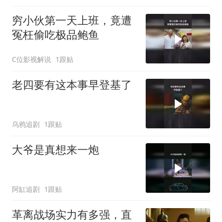
穷小伙第一天上班，竟遭
冤枉偷吃极品鲍鱼
C位影视解说
1跟贴
老四要有这本事早登基了
乌鸦追剧
1跟贴
大爷是真想来一炮
阿缸追剧
1跟贴
革离战场实力有多强，直