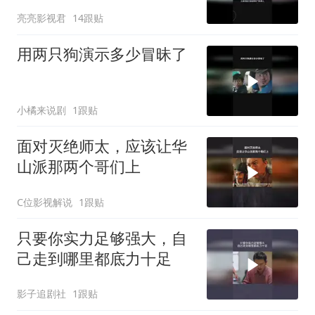
亮亮影视君
14跟贴
用两只狗演示多少冒昧了
小橘来说剧
1跟贴
面对灭绝师太，应该让华
山派那两个哥们上
C位影视解说
1跟贴
只要你实力足够强大，自
己走到哪里都底力十足
影子追剧社
1跟贴