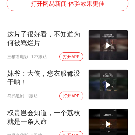
上海大部迎大暴雨
打开网易新闻 体验效果更佳
《龙餐馆》 冲奖
蒯曼挺进WTT横滨冠军赛女单四强
这片子很好看，不知道为
以军士兵把枪口对准中国记者
何被骂烂片
笔试第一被劝弃考涉事副校长被撤职
三猫看电影
127跟贴
打开APP
白海豚5次眼壁置换
构建更高水平的全民健身公共服务体系
妹爷：大侠，您衣服都没
干呐！
乌鸦追剧
1跟贴
打开APP
权贵岂会知道，一个荔枝
就是一条人命