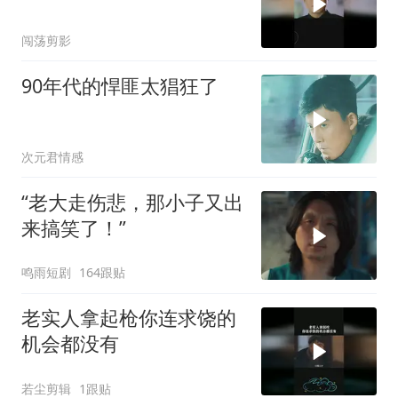
闯荡剪影
90年代的悍匪太猖狂了
次元君情感
“老大走伤悲，那小子又出
来搞笑了！”
鸣雨短剧
164跟贴
老实人拿起枪你连求饶的
机会都没有
若尘剪辑
1跟贴