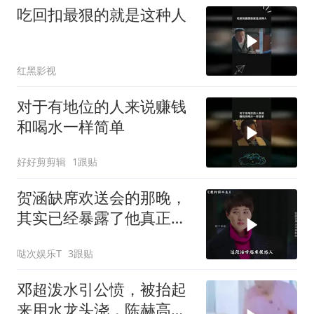
吃回扣最狠的就是这种人
红黑影视
对于有地位的人来说赚钱
和喝水一样简单
好好剪剪辑
1跟贴
贺涵缺席欢送会的那晚，
其实已经暴露了他真正爱
的人
哒次娱乐T
3跟贴
邓超泼水引公愤，被抬起
来用水龙头浇，陈赫高兴