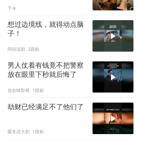
了，越看越起劲
于令
想过边境线，就得动点脑
子！
阿佳说剧
2跟贴
男人仗着有钱竟不把警察
放在眼里下秒就后悔了
仙女味影视
1跟贴
劫财已经满足不了他们了
暖冬说大剧
1跟贴