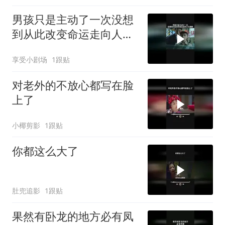
男孩只是主动了一次没想
到从此改变命运走向人生
巅峰
享受小剧场
1跟贴
对老外的不放心都写在脸
上了
小椰剪影
1跟贴
你都这么大了
肚兜追影
1跟贴
果然有卧龙的地方必有凤