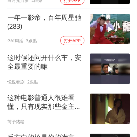
白月光剪影
2跟贴
打开APP
一年一影帝，百年周星驰
(283)
GAI周延
3跟贴
打开APP
这时候还问开什么车，安
全最重要的嘛
悦悦看剧
2跟贴
这种电影普通人很难看
懂，只有现实那些金主看
了谁都懂
芮予猪猪