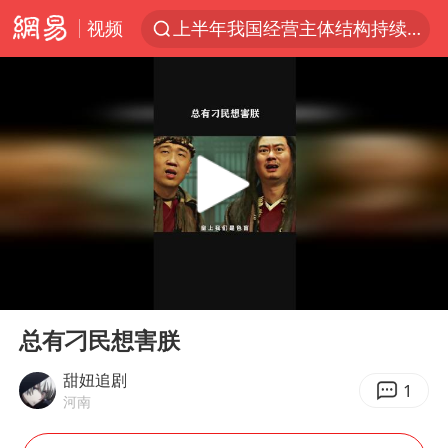
视频
上半年我国经营主体结构持续优化
王传君 《披荆斩棘》
上海：5号线16号线浦江线全线停运
白海豚预计将在浙江苍南到三门一带登陆
今日15时起福州地铁高架区段停运
国足U17与阿森纳决赛取消 并列冠军
王艺迪2-4不敌张本美和止步4强
00:00
00:40
上门女婿出轨女邻居多年被判重婚罪
Play
Ent
full
2025年小学教师减少13.19万
总有刁民想害朕
王艺迪无缘横滨赛决赛
甜妞追剧
1
河南
泰国：高度重视中国游客旅游体验