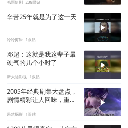
鸣雨短剧
238跟贴
辛苦25年就是为了这一天
泠泠剪辑
1跟贴
邓超：这就是我这辈子最
硬气的几个小时了
新大陆影视
1跟贴
2005年经典剧集大盘点，
剧情精彩让人回味，重温
昔日神剧魅力
果然探影
1跟贴