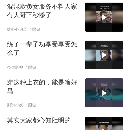
混混欺负女服务不料人家
有大哥下秒惨了
雄心心追剧
1跟贴
练了一辈子功享受享受怎
么了
今夕影视
1跟贴
穿这种上衣的，能是啥好
鸟
剧说小妖
1跟贴
其实大家都心知肚明的