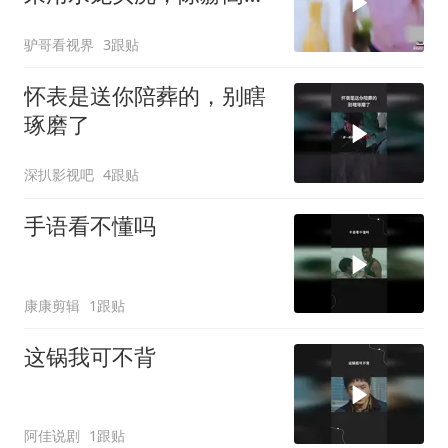
坏了丨哈哈哈哈
驴哥看视界
3跟贴
怀表是送你陪葬的，别瞎
琢磨了
深扒影视吧
4跟贴
手语看不懂吗
康康剪辑
1跟贴
这锅我可不背
阿佳说剧
1跟贴