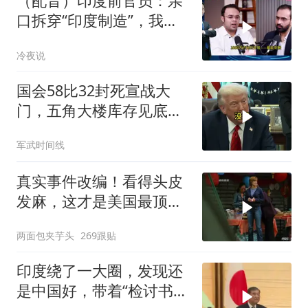
（配音）印度前官员：亲
口拆穿“印度制造”，我们
只有组装能力，算不上真
冷夜说
正的工业制造
国会58比32封死宣战大
门，五角大楼库存见底，
特朗普叫停打伊朗那晚发
军武时间线
生了什么
真实事件改编！看得头皮
发麻，这才是美国最顶级
刑侦片，全程高能
两面包夹芋头
269跟贴
印度绕了一大圈，发现还
是中国好，带着“检讨书”