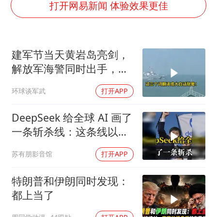
“事业单位招聘不是人情买卖”
打开网易新闻 体验效果更佳
顾客称吃炭火烤肉商家收10元炭火费
网红全程直播“荒岛改造”被查处
建军节当天黄岩岛亮剑，
南大数院院长疑辞职信里写不想干了
解放军海警同时出手，菲
美国退回1000亿美元关税
律宾的挑衅该收场了
环球谈军武
打开APP
李亚鹏向地铁吐血女孩捐99999元
杨某某拒服兵役 不得录用为公务员
DeepSeek 给全球 AI 画了
中国经济展现强大韧性和活力
一条斩杀线：这条线以下
的，趁早都别干了！
苏有朋影音馆
打开APP
特朗普和伊朗同时发现：
都上当了