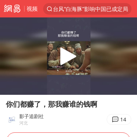
视频
台风“白海豚”影响中国已成定局
聚“绿”成势，结构转型活力足
部分美国AI模型被指持续实施有害行为
印度暴发金迪普拉病毒
杭州一小区17楼玻璃幕墙爆裂
郑国霖回应去景区上班被保安拦下
律师称“梅姨”若满75岁或不适用死刑
00:00
00:55
陕西潼关强降雨引发土崖滑坡1人失联
Play
Ent
full
陕西柞水突发泥石流致1死2失联
你们都赚了，那我赚谁的钱啊
“梅姨”准确年龄仍未知
影子追剧社
14
河北
41岁女子为鼓励女儿考上985研究生