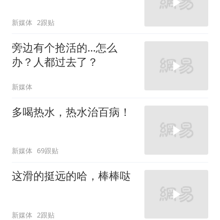
新媒体
2跟贴
旁边有个抢活的…怎么
办？人都过去了？
新媒体
多喝热水，热水治百病！
新媒体
69跟贴
这滑的挺远的哈，棒棒哒
新媒体
2跟贴