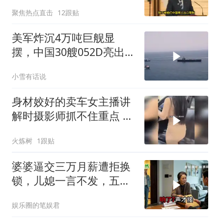
来求谅解？
聚焦热点直击
12跟贴
美军炸沉4万吨巨舰显
摆，中国30艘052D亮出
10马赫“航母杀手”，西太
小雪有话说
变天了！
身材姣好的卖车女主播讲
解时摄影师抓不住重点 女
主播当场怒斥
火炼树
1跟贴
婆婆逼交三万月薪遭拒换
锁，儿媳一言不发，五天
后丈夫收传票
娱乐圈的笔娱君