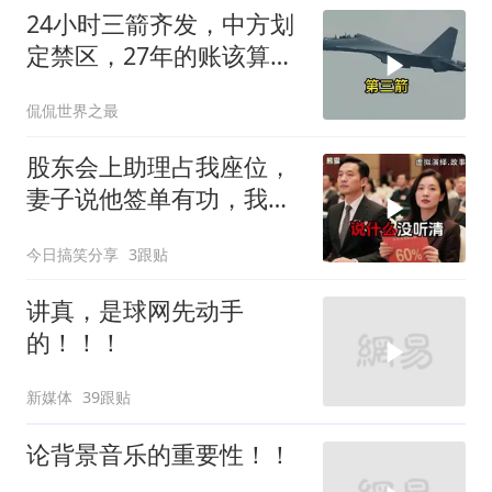
24小时三箭齐发，中方划
定禁区，27年的账该算
了，强制拖船摆上台面
侃侃世界之最
股东会上助理占我座位，
妻子说他签单有功，我抛
售60%股份：董事长也让
今日搞笑分享
3跟贴
给他当
讲真，是球网先动手
的！！！
新媒体
39跟贴
论背景音乐的重要性！！