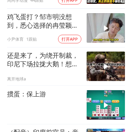
周同学动漫
44跟贴
打开APP
鸡飞蛋打？邹市明没想
到，悉心选择的冉莹颖，
击碎了他最后的体面
小尹体育
1跟贴
打开APP
还是来了，为绕开制裁，
印尼下场拉拢大鹅！想让
普京震住中方？
离开地球a
掼蛋：保上游