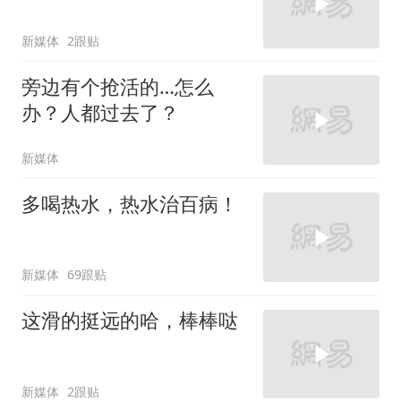
新媒体
2跟贴
旁边有个抢活的…怎么
办？人都过去了？
新媒体
多喝热水，热水治百病！
新媒体
69跟贴
这滑的挺远的哈，棒棒哒
新媒体
2跟贴