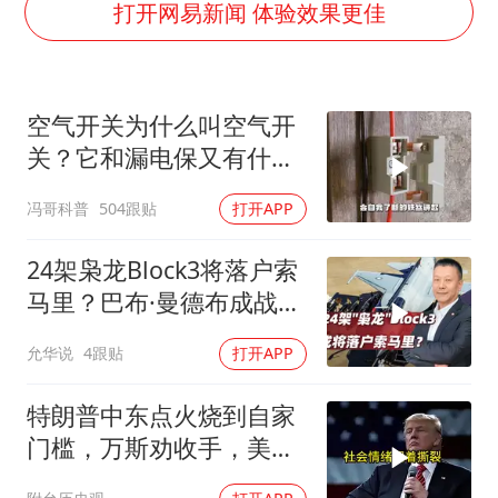
酒店回应车内过夜被收150元
打开网易新闻 体验效果更佳
商场现钱学森巨幅海报 负责人回应
杭州全市有序停课
空气开关为什么叫空气开
36岁男演员成景区NPC后人气爆棚
关？它和漏电保又有什么
“不怕六爷挂得多 就怕六爷挂一颗”
区别？
冯哥科普
504跟贴
打开APP
全民健身事业高质量发展
梁家辉百花奖演讲落泪
24架枭龙Block3将落户索
乐享全民健身 共筑健康中国
马里？巴布·曼德布成战略
支点
允华说
4跟贴
打开APP
特朗普中东点火烧到自家
门槛，万斯劝收手，美国
本土真可能挨打