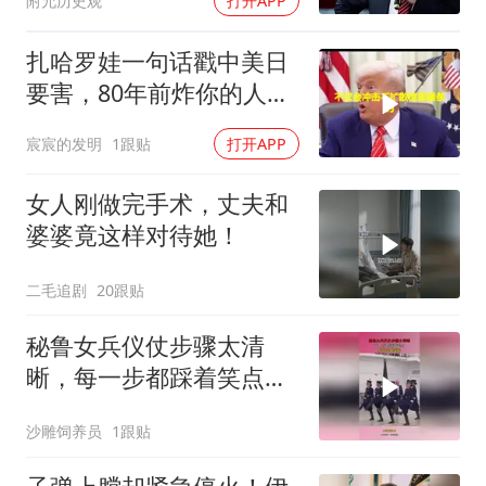
附允历史观
打开APP
扎哈罗娃一句话戳中美日
要害，80年前炸你的人，
给你撑核保护伞
宸宸的发明
1跟贴
打开APP
女人刚做完手术，丈夫和
婆婆竟这样对待她！
二毛追剧
20跟贴
秘鲁女兵仪仗步骤太清
晰，每一步都踩着笑点，
脚不麻算我输！
沙雕饲养员
1跟贴