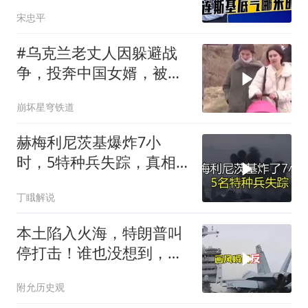
内道出乌军真相
宋忠平
#乌克兰老丈人因躲避战
争，投奔中国女婿，被眼
前城市繁荣震惊
崩坏星穹铁道
赫梅利尼茨基爆炸7小
时，5特种兵失踪，真相
远超想象
丁睋解说
本土陷入火海，特朗普叫
停打击！谁也没想到，中
方已完成南海布局
附允历史观