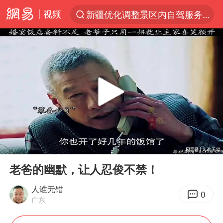
视频
新疆优化调整景区内自驾服务费
光影经济撬动暑期消费新蓝海
“新疆的交警怎么个个像我妈”
西湖突现狂风暴雨 游客瞬间被浇透
香港正式允许“拒绝抢救”
白海豚将正面袭击贯穿浙江
情侣平潭拍日出坠崖1死1伤
00:00
03:18
《欢迎来龙餐馆》口碑
Play
Ent
full
微信又有新功能，你可以“撤回”你的撤回了！
老爸的幽默，让人忍俊不禁！
郑丽文：台湾从来没有“独立”过
人谁无错
0
广东
几元成本的AI广告导致千万市值蒸发