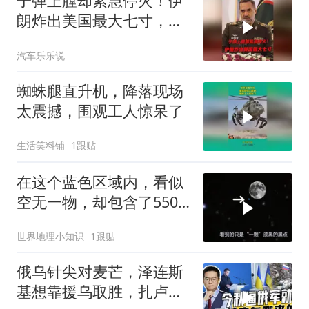
子弹上膛却紧急停火！伊
朗炸出美国最大七寸，特
朗普赶紧叫停战争
汽车乐乐说
蜘蛛腿直升机，降落现场
太震撼，围观工人惊呆了
生活笑料铺
1跟贴
在这个蓝色区域内，看似
空无一物，却包含了5500
个星系！
世界地理小知识
1跟贴
俄乌针尖对麦芒，泽连斯
基想靠援乌取胜，扎卢日