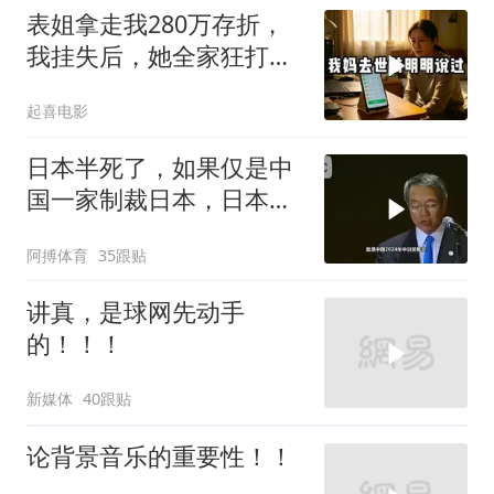
表姐拿走我280万存折，
我挂失后，她全家狂打
200个电话
起喜电影
日本半死了，如果仅是中
国一家制裁日本，日本可
能还剩一口气
阿搏体育
35跟贴
讲真，是球网先动手
的！！！
新媒体
40跟贴
论背景音乐的重要性！！