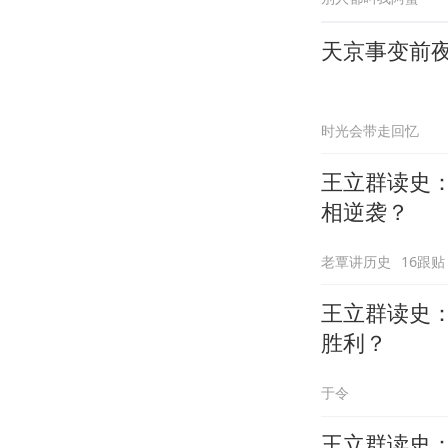
天京事变前
时光会带走回忆
王立群读史
相逆袭？
老覃讲历史
16跟贴
王立群读史
胜利？
于令
王立群读史