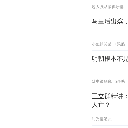
超人强动物俱乐部
马皇后出殡
小鱼搞笑菌
1跟贴
明朝根本不
鉴史录解说
5跟贴
王立群精讲
人亡？
时光慢递员