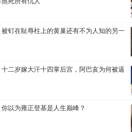
年熬死所有仇人
：被钉在耻辱柱上的黄巢还有不为人知的另一
：十二岁嫁大汗十四掌后宫，阿巴亥为何被逼
：你以为雍正登基是人生巅峰？