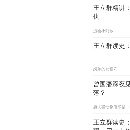
王立群精讲
仇
涩会小阿敏
王立群读史
娱乐的硬糖吖
曾国藩深夜
落？
超人强动物俱乐部
王立群读史；