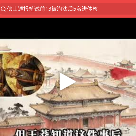
佛山通报笔试前13被淘汰后5名进体检
上半年我国机械工业经济运行稳中有进
A股三大股指收涨
台风“白海豚”体型变大！环流面积接近13个浙江那么
“立秋的第一杯奶茶”又爆单了
河南撤回“领导带薪错峰休假”通知
直击泰国校园6死枪击案现场
四川宜宾市高县发生4.9级地震
国防部：坚决反制任何闹海挑衅图谋
台湾海峡南口北上船舶实施交通管制
方程豹钛9新车申报