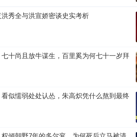
夜洪秀全与洪宣娇密谈史实考析
：七十尚且放牛谋生，百里奚为何七十一岁拜
：看似懦弱处处认怂，朱高炽凭什么熬到最终
：权倾朝野7年的多尔衮，为何死后立马被清