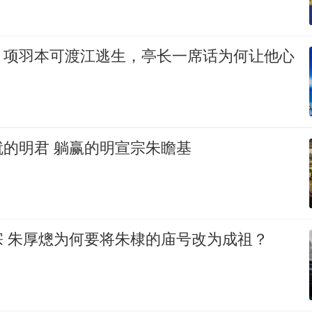
：项羽本可渡江逃生，亭长一席话为何让他心
的明君 躺赢的明宣宗朱瞻基
宗 朱厚熜为何要将朱棣的庙号改为成祖？