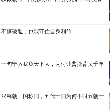
：不撕破脸，也能守住自身利益
：一句宁教我负天下人，为何让曹操背负千年
：汉称朝三国称国，五代十国为何不叫五朝十