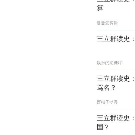
算
曼曼爱剪辑
王立群读史
娱乐的硬糖吖
王立群读史
骂名？
西柚子动漫
王立群读史
国？