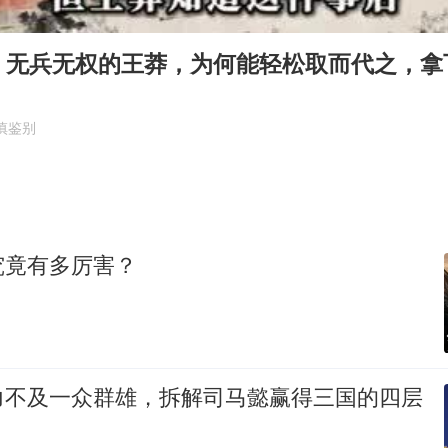
江苏发布台风蓝色预警
年内最贵新股今日申购
；无兵无权的王莽，为何能轻松取而代之，拿
向鹏0-3不敌张本智和
命案逃犯躲进深山21年活得像野人
慎鉴别
广岛核爆81周年央视播《奥本海默》
河南某医院2.33亿工程串标案细节披露
今日立秋你咬秋了吗
究竟有多厉害？
东方之约 相约未来
力不及一众群雄，拆解司马懿赢得三国的四层