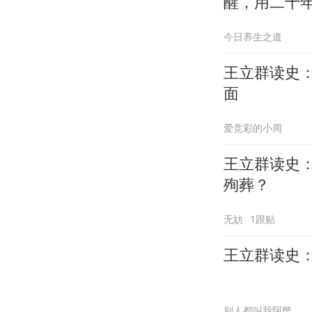
醒，用二十
今日养生之道
王立群读史
面
爱竞彩的小周
王立群读史
殉葬？
无妨
1跟贴
王立群读史
别人都叫我阿螫