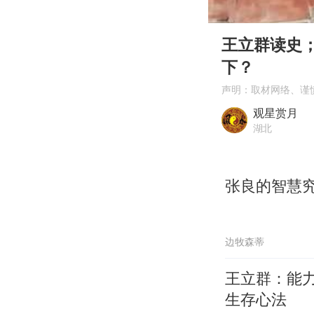
00:00
Play
王立群读史
下？
声明：取材网络、谨
观星赏月
湖北
张良的智慧
边牧森蒂
王立群：能
生存心法