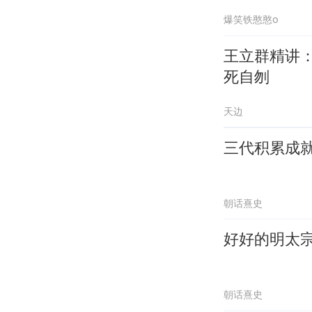
爆笑铁憨憨o
王立群精讲
死自刎
天边
三代积累成就
朝话熹史
好好的明太
朝话熹史