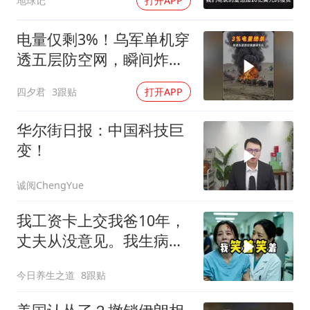
地球记
打开APP
电量仅剩3%！乌军单机穿
透五层防空网，瞬间炸飞
俄军车队
四夕君
3跟贴
打开APP
华尔街日报：中国科技巨
变！
诚阅ChengYue
我工资卡上交我爸10年，
丈夫从没意见。我生病住
院急需手术费时
今日养生之道
8跟贴