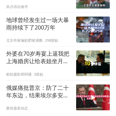
务
风月得自难寻
地球曾经发生过一场大暴
雨持续下了200万年
北京作家编剧肥猪满圈
298跟贴
外婆在70岁寿宴上逼我把
上海婚房让给表姐坐月
子，我说行转问舅舅
邮轮摄影师阿嗵
3跟贴
俄媒痛批普京：防了二十
年东边，结果埃尔多安把
后院抄了
聚焦最新动态