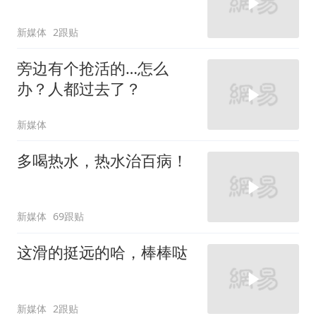
新媒体
2跟贴
旁边有个抢活的…怎么
办？人都过去了？
新媒体
多喝热水，热水治百病！
新媒体
69跟贴
这滑的挺远的哈，棒棒哒
新媒体
2跟贴