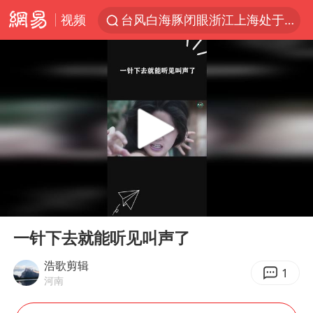
视频
台风白海豚闭眼浙江上海处于危险半圆
香港宏福苑火灾或由烟头引起
网约车司机充电时猝死保险拒赔
中国父女泰国骑摩托车坠崖1死1伤
周末打虎 宋致远被查
白海豚将正面袭击贯穿浙江
浙江台州《告全体市民书》
00:00
00:46
多个明星演唱会取消
Play
Ent
full
四川宜宾市珙县发生3.4级地震
一针下去就能听见叫声了
上半年国内居民出游人次34.63亿
浩歌剪辑
1
河南
刘浩存百花奖开幕式红裙起舞