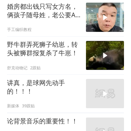
婚房都出钱只写女方名，
俩孩子随母姓，老公要AA
制？七公句句扎心
手工编织教程
野牛群弄死狮子幼崽，转
头被狮群报复杀了牛崽！
舒克动物记
2跟贴
讲真，是球网先动手
的！！！
新媒体
39跟贴
论背景音乐的重要性！！