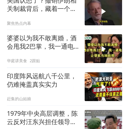
美国认怂了？撤销伊朗相
关制裁背后，藏着一个说
不出口的尴尬
聚焦热点内幕
婆婆以为我不敢离婚，酒
会甩我2巴掌，我一通电
话让婆家当场懵了
华庭讲美食
2跟贴
印度阵风远航八千公里，
仍难掩盖真实实力
赶集的山姑娘
1979年中央高层调整，陈
云反对汪东兴担任领导职