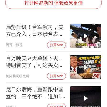
店主称换“青海拉面”招牌后生意更好
打开网易新闻 体验效果更佳
泰国初中生饮弹自尽前开了26枪
“准2万亿”之城点名支持三所大学
局势升级！台军演习，美
万岁山接盘烂尾恒大文旅城
方已介入，日本涉台表述
张本智和：零封向鹏不意外
突变，大陆已收到通知
周哥一影视
打开APP
习近平心系体育强国建设
百万吨美豆大单砸下去，
特朗普笑了，可这买卖能
撑过三年吗？
搞笑脑洞研究所
打开APP
尼日尔后悔，重新跟中国
签约，三个绝不，追加10
亿！