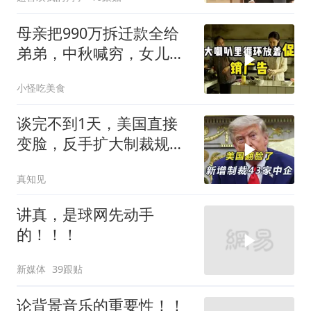
母亲把990万拆迁款全给
弟弟，中秋喊穷，女儿笑
怼：你的钱又没给我
小怪吃美食
谈完不到1天，美国直接
变脸，反手扩大制裁规
模，43家中企遭殃
真知见
讲真，是球网先动手
的！！！
新媒体
39跟贴
论背景音乐的重要性！！