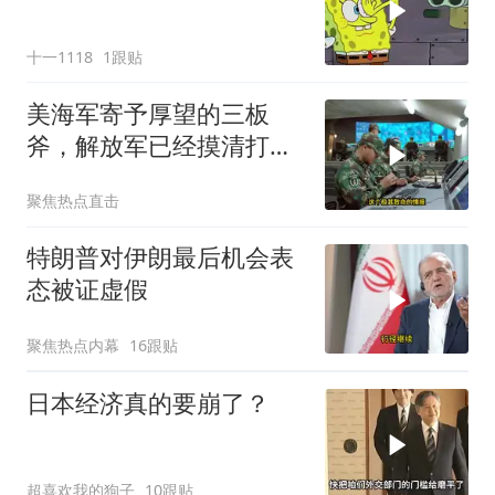
十一1118
1跟贴
美海军寄予厚望的三板
斧，解放军已经摸清打
法，海空一体联手接下
聚焦热点直击
特朗普对伊朗最后机会表
态被证虚假
聚焦热点内幕
16跟贴
日本经济真的要崩了？
超喜欢我的狗子
10跟贴