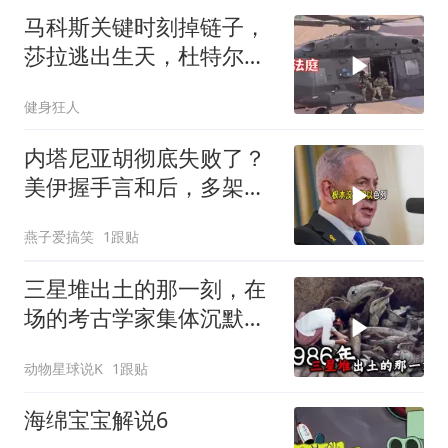
马科斯关键时刻掉链子，
莎拉逃出生天，杜特尔特
家族稳了
健身狂人
内塔尼亚胡彻底失败了？
美伊握手言和后，多架美
军机飞离以色列
燕子爱搞笑
1跟贴
三星堆出土的那一刻，在
场的考古学家集体沉默
了，颠覆所有人的认知
动物星球说K
1跟贴
海绵宝宝解说6