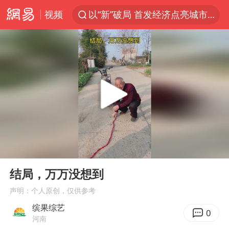
视频
以“新”破局 首发经济点亮城市消费活力
佛得角门将亮相智利俱乐部主场
看守所辅警收受10万获刑1年
“深圳地面沉降致车辆损坏”不实
U17国足1分钟轰2球
法国下周开始禁止未经同意的电话营销
外交部发言人就广岛核爆81周年等答记者问
00:00
00:15
首次证实！“胶球”存在
Play
Ent
full
感觉全东北都在等7号
结局，万万没想到
泰国一女公务员妆容引争议 本人回应
声明：个人原创，仅供参考
缤果综艺
女子利用漏洞0元薅走3000多件家电
0
河南