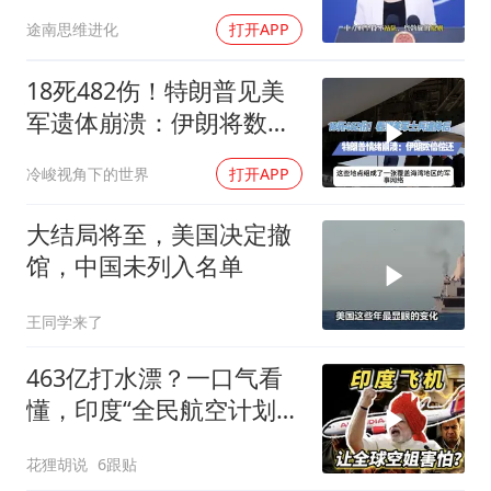
中国预判果真应验
途南思维进化
打开APP
18死482伤！特朗普见美
军遗体崩溃：伊朗将数倍
偿还
冷峻视角下的世界
打开APP
大结局将至，美国决定撤
馆，中国未列入名单
王同学来了
463亿打水漂？一口气看
懂，印度“全民航空计划”
翻车史！
花狸胡说
6跟贴