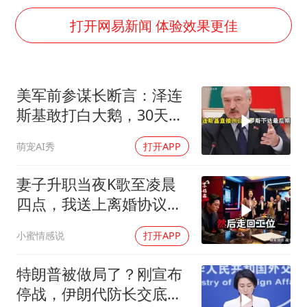
80后女柜员逆袭成4200亿银行副行长
打开网易新闻 体验效果更佳
27岁女子成组织卖淫集团主犯被通缉
吉林一“温度计大楼”读数爆表
24小时不关空调 电费会更低吗
美军前参谋长断言：泽连
“China Cool”成海外热词
斯基敢打白大鹅，30天内
把党建设得更加坚强有力
大乌必投降
萌宠AI秀
打开APP
奋进开新局 实干挑大梁
妻子升职当夜K歌至凌晨
四点，我送上离婚协议果
盘，隔天她拦在公司门
小蜜情感说
打开APP
口：我们谈谈
特朗普被做局了？刚宣布
停战，伊朗代防长交底，