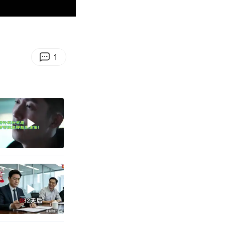
00:28
Enter
fullscreen
1