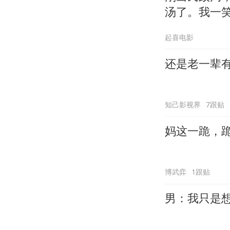
汤了。我一
起喜电影
还是老一辈
知己影视界
7跟贴
妈这一跪，
博武弈
1跟贴
男：我只是