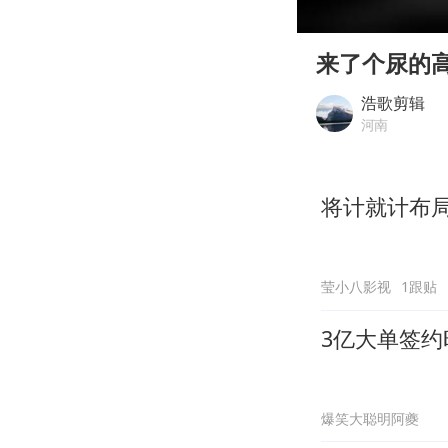
00:00
Play
来了个尿的
浩歌剪辑
河南
将计就计布
莹小八影视
1跟贴
3亿大单签
爆笑大聪明阿夔