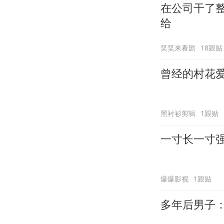
在公司干了
给
笑笑来看剧
18跟贴
曾经的村花
黑衬衫剪辑
1跟贴
一寸长一寸
爆爆影视
1跟贴
多年后男子