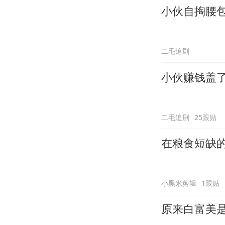
小伙自掏腰
二毛追剧
小伙赚钱盖
二毛追剧
25跟贴
在粮食短缺
小黑米剪辑
1跟贴
原来白富美