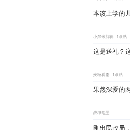
本该上学的
小黑米剪辑
1跟贴
这是送礼？
麦粒看剧
1跟贴
果然深爱的
战域笔墨
刚出民政局