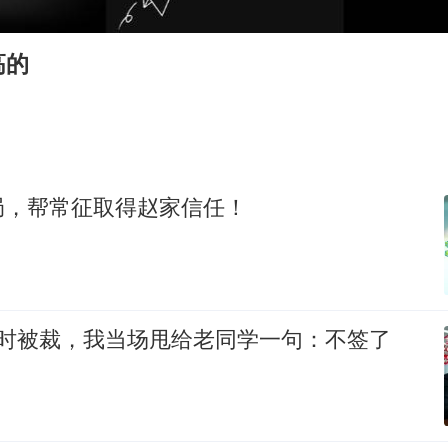
弹药库存告急 美军补货难
沙特否认与胡塞武装举行会谈
高的
如何把百年大党建设得更加坚强有力
乘客脱鞋散发异味 司机提醒反被怼
日本籍女网红在韩直播时自杀身亡
太阳表面最高分辨率图像来了
局，帮常征取得赵家信任！
总书记关心百姓身边这些民生大事
约时被裁，我当场甩给老同学一句：不签了