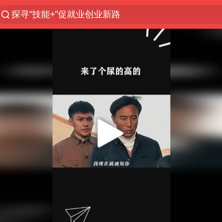
探寻“技能+”促就业创业新路
白海豚体型堪比东三省
24小时不关空调 电费反而更低？
山东财大教授刘海明逝世 终年38岁
美国退回1000亿美元关税
顾客结账把钱扔地上 服务员霸气扔回
李亚鹏向地铁吐血女孩捐99999元
香港殿堂级填词人黎彼得因病离世 终年76岁
台风白海豚或在华东沿海登陆
“银行午休1.5小时”留个窗口行不行
41岁女子为鼓励女儿考上985研究生