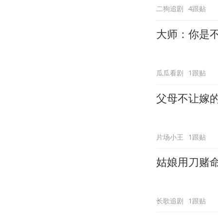
二狗追剧
4跟贴
大师：你是
瓜瓜看剧
1跟贴
父母不让嫁
片场小王
1跟贴
姑娘用刀赌
长歌追剧
1跟贴