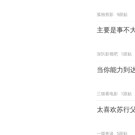
孤独剪影
9跟贴
主要是事不
深扒影视吧
1跟贴
当你能力到
三猫看电影
1跟贴
太喜欢苏行
一闻奇谈
5跟贴