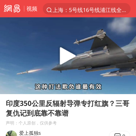
视频
上海：5号线16号线浦江线全线停运
上半年我国经营主体结构持续优化
美媒：美国爱国者导弹库存不足1700枚
上海有出现龙卷潜势
上海全域长途客运班次全部停运
白海豚逼近浙闽沿海
1枚就能让航母瘫痪 轰-6J实力有多强
00:00
04:02
国足U17与阿森纳决赛取消 并列冠军
Play
Ent
full
上门女婿出轨女邻居多年被判重婚罪
印度350公里反辐射导弹专打红旗？三哥
复仇记到底靠不靠谱
今日15时起福州地铁高架区段停运
声明：个人原创，仅供参考
王艺迪2-4不敌张本美和止步4强
爱上孤独s