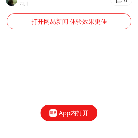
王传君 《披荆斩棘》
0
四川
王艺迪无缘横滨赛决赛
打开网易新闻 体验效果更佳
泰国：高度重视中国游客旅游体验
于东来直播和胖东来核心团队开会
2025年小学教师减少13.19万
上海大部迎大暴雨
《龙餐馆》 冲奖
构建更高水平的全民健身公共服务体系
App内打开