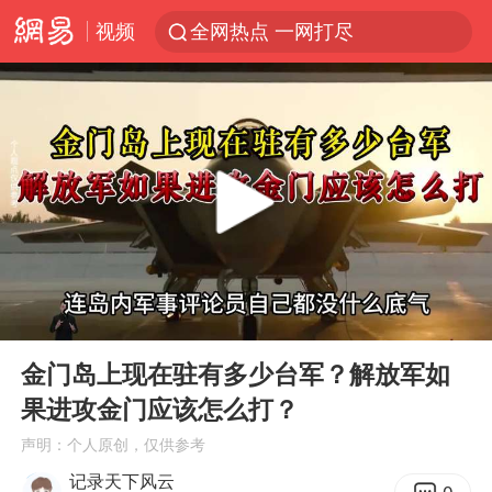
视频
全网热点 一网打尽
00:00
06:27
Play
Ent
full
金门岛上现在驻有多少台军？解放军如
果进攻金门应该怎么打？
声明：个人原创，仅供参考
记录天下风云