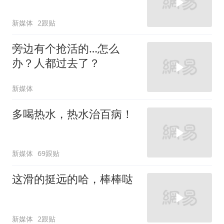
新媒体
2跟贴
旁边有个抢活的…怎么
办？人都过去了？
新媒体
多喝热水，热水治百病！
新媒体
69跟贴
这滑的挺远的哈，棒棒哒
新媒体
2跟贴