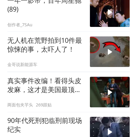
一年一影帝，百年周星驰
(89)
创作者_7SAu
无人机在荒野拍到10件最
惊悚的事，太吓人了！
金哥说新能源车
真实事件改编！看得头皮
发麻，这才是美国最顶级
刑侦片，全程高能
两面包夹芋头
269跟贴
90年代死刑犯临刑前现场
纪实