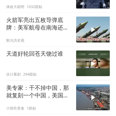
体娱大聪明
1032跟贴
火箭军亮出五枚导弹底
牌：美军航母在南海还有
安全区吗？
附允历史观
天道好轮回苍天饶过谁
伙计看剧
294跟贴
美专家：干不掉中国，那
就复刻一个中国，美国看
上了这两个国家
小怪吃美食
1跟贴