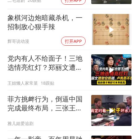
二毛追剧
20跟贴
打开APP
象棋河边炮暗藏杀机，一
招制敌心狠手辣
辉哥说动漫
打开APP
党内有人不给面子！三地
选情亮红灯？郑丽文遭架
空质疑，卢秀燕不忍了。
王姐懒人家常菜
18跟贴
一起来听听
菲方挑衅行为，倒逼中国
完成最终布局，三张王牌
现身黄岩岛
雅儿姐爱追剧