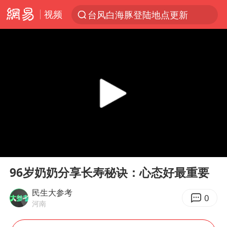
视频
台风白海豚登陆地点更新
以“新”破局 首发经济点亮城市消费活力
台风白海豚进入48小时警戒线
佛得角门将亮相智利俱乐部主场
中方回应是否在太平洋海底开采稀土
看守所辅警收受10万获刑1年
宇树科技发行价格150.80元/股
00:00
03:13
宇树科技王兴兴身家有望超200亿元
Play
Ent
full
五粮液渠道价一箱上涨近百元
96岁奶奶分享长寿秘诀：心态好最重要
CIA被曝已秘密设立古巴工作组
民生大参考
0
河南
贵州轮胎子公司获美国退税8136万