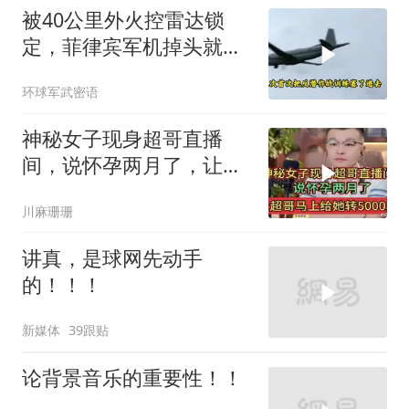
被40公里外火控雷达锁
定，菲律宾军机掉头就
跑，欧盟1500万也救不了
环球军武密语
场
神秘女子现身超哥直播
间，说怀孕两月了，让超
哥马上给她转5000元
川麻珊珊
讲真，是球网先动手
的！！！
新媒体
39跟贴
论背景音乐的重要性！！