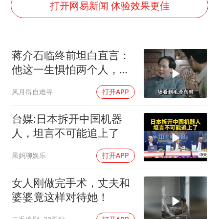
U17国足1分钟轰2球
打开网易新闻 体验效果更佳
法国下周开始禁止未经同意的电话营销
泰国一女公务员妆容引争议 本人回应
蒋介石临终前坦白直言：
24小时不关空调 电费会更低吗
他这一生惧怕两个人，却
村民谈“梅姨”：叫的其实是“媒姨”
只敬佩一个人！
风月得自难寻
打开APP
中国养老床位“三连降”
哪吒汽车南宁工厂设备降价20%拍卖
台媒:日本拆开中国机器
奋进开新局 实干挑大梁
人，坦言不可能追上了
果妈聊娱乐
打开APP
女人刚做完手术，丈夫和
婆婆竟这样对待她！