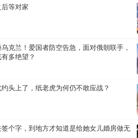
之后等对家
锤乌克兰！爱国者防空告急，面对俄朝联手，
底有多绝望？
北约头上了，纸老虎为何仍不敢应战？
去签个字，到地方才知道是给她女儿婚房做无