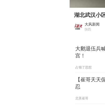
00:00
Play
湖北武汉小
大风新闻
陕西
大鹅退伍兵
宫！
占领了思想
【崔哥天天侃
忍
北美崔哥