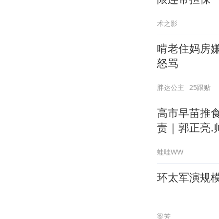
术之影
啃老住妈房
怒骂
胖达公主
25跟贴
高市早苗推
责｜郭正亮.帅
蛙哇WW
环太军演规
梁芳