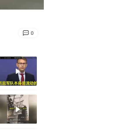
00:14
Enter
fullscreen
0