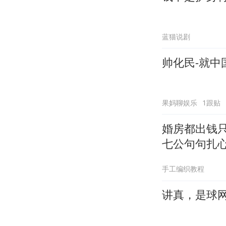
蓝猫说剧
帅化民-就
果妈聊娱乐
1跟贴
婚房都出钱
七公句句扎
手工编织教程
讲真，是球