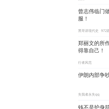
曾志伟临门做
服！
黑哥讲现代史
972
郑丽文的所
得靠自己！
行者风范
伊朗内部争
失我者永失qq
钱不是护身