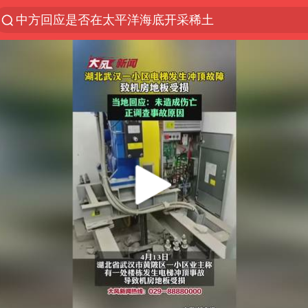
中方回应是否在太平洋海底开采稀土
以“新”破局 首发经济点亮城市消费活力
佛得角门将亮相智利俱乐部主场
宇树科技发行价格150.80元/股
看守所辅警收受10万获刑1年
U17国足1分钟轰2球
法国将禁止“未经同意的电话营销”
今年已有4位周星驰电影配角去世
“China Cool”成海外热词
房主任回应争议
把党建设得更加坚强有力