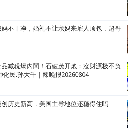
嫌妈不干净，婚礼不让亲妈来雇人顶包，超哥
食品减稅爆內鬨！石破茂开炮：沒财源极不负
化民.孙大千｜辣晚报20260804
模创历史新高，美国主导地位还稳得住吗