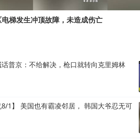
41岁女子为鼓励女儿考上985研究生
宇树科技王兴兴身家有望超200亿元
区电梯发生冲顶故障，未造成伤亡
中国养老床位“三连降”
五粮液渠道价一箱上涨近百元
贵州轮胎子公司获美国退税8136万
郑国霖回应去景区上班被保安拦下
喊话普京：不给解决，枪口就转向克里姆林
CIA被曝已秘密设立古巴工作组
奋进开新局 实干挑大梁
8/1】 美国也有霸凌邻居， 韩国大爷忍无可