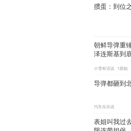
掼蛋：到位
朝鲜导弹重
泽连斯基到
小雪有话说
1跟贴
导弹都砸到
汽车乐乐说
表姐叫我过
限连带担保