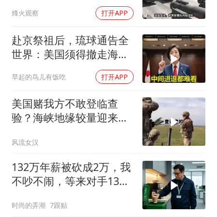
动武就挨打？
烽火观察
打开APP
赴京祭祖后，琉球通告全
世界：美国须得撤走海马
斯，日本陷入被动
早起的鸟儿有饭吃
打开APP
美国赌我方不敢登临查
验？海峡地缘较量迎来关
键关口
风流女汉
132万年薪被砍成2万，我
不吵不闹，等来对手13倍
年薪挖我
时尚的弄潮
7跟贴