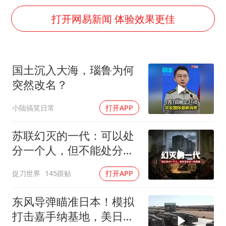
今日立秋你咬秋了吗
打开网易新闻 体验效果更佳
欧阳娜娜窦靖童好搭
“今天得有40℃了吧 为啥还不预警”
建筑工人不慎坠落身体被3根钢筋刺穿
国土沉入大海，瑙鲁为何
立秋养生千万避开六大误区
突然改名？
夯实基础开新局
小陆搞笑日常
打开APP
苏联幻灭的一代：可以处
分一个人，但不能处分一
种渴望
捉刀世界
145跟贴
打开APP
东风导弹瞄准日本！模拟
打击嘉手纳基地，美日敢