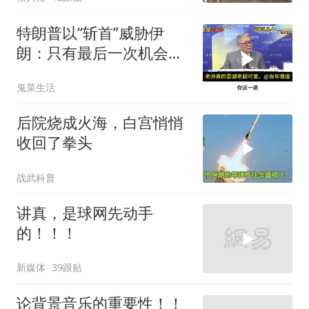
特朗普以“斩首”威胁伊
朗：只有最后一次机会
了。帅化民的观察
鬼菜生活
后院烧成火海，白宫悄悄
收回了拳头
战武科普
讲真，是球网先动手
的！！！
新媒体
39跟贴
论背景音乐的重要性！！