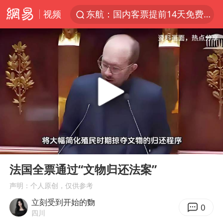
视频
东航：国内客票提前14天免费退改
日本试射“战斧”导弹，国防部回应
台风白海豚中心风力增强
广东雷州通报特教老师招聘违规事件
四川宜宾高县4.9级地震致1死
百花奖开幕式
“新疆阿勒泰八月能滑雪”不实
00:00
01:05
向鹏0-3不敌张本智和
Play
Ent
full
我国外贸延续良好增长态势
法国全票通过“文物归还法案”
国防部：中国军队坚决反制任何闹海挑衅图谋
声明：个人原创，仅供参考
立刻受到开始的覅
女儿为争财产堵门阻挠父亲出殡
0
四川