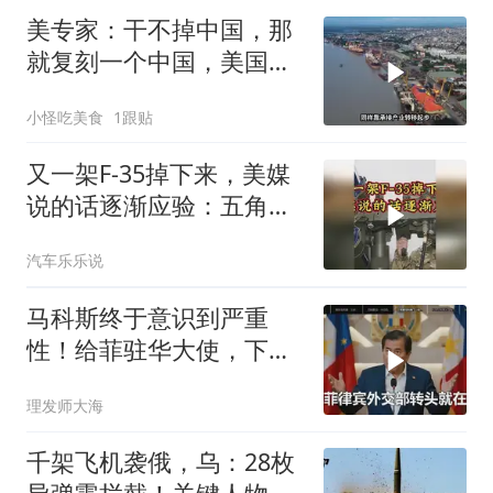
美专家：干不掉中国，那
就复刻一个中国，美国看
上了这两个国家
小怪吃美食
1跟贴
又一架F-35掉下来，美媒
说的话逐渐应验：五角大
楼要亏大了
汽车乐乐说
马科斯终于意识到严重
性！给菲驻华大使，下达
5个必须完成的任务
理发师大海
千架飞机袭俄，乌：28枚