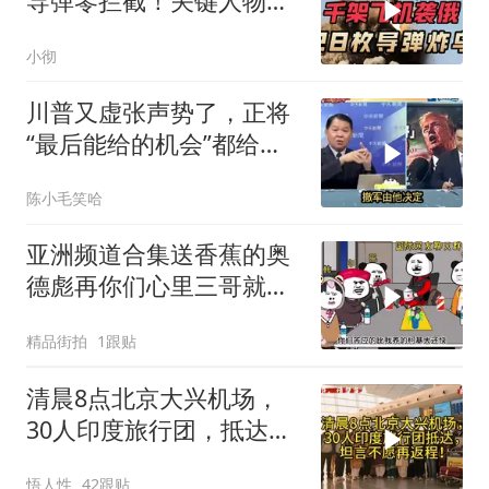
导弹零拦截！关键人物被
杀，普京2动作
小彻
川普又虚张声势了，正将
“最后能给的机会”都给伊
朗！台媒点评
陈小毛笑哈
亚洲频道合集送香蕉的奥
德彪再你们心里三哥就是
这种人吗
精品街拍
1跟贴
清晨8点北京大兴机场，
30人印度旅行团，抵达，
坦言不愿再返程！
悟人性
42跟贴