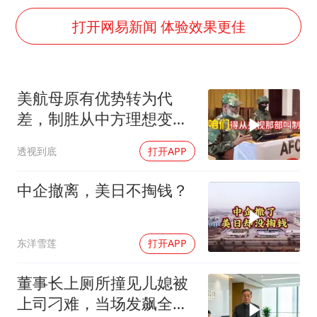
面对面丨蔡磊：与渐冻症抗争 纵使不敌 也不屈服
打开网易新闻 体验效果更佳
NBA传奇教练老尼尔森去世
手机真会“偷听”我们说话吗
加沙约14万栋建筑被完全摧毁
美航母原有优势转为代
5万小车卖不动 微型代步车集体遇冷
差，制胜从中方理想变为
“皋”在低处
既定事实
透视到底
打开APP
从科技创新看开局起步的时与势
中企撤离，美日不掏钱？
东洋雪莲
打开APP
董事长上厕所撞见儿媳被
上司刁难，当场发飙全场