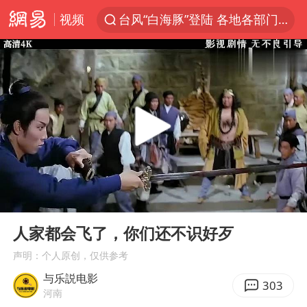
视频
台风“白海豚”登陆 各地各部门全力应对
人形机器人第一股
多地银行上调存款利率
上海地铁4条线路全线停运
白海豚路径图
宇树申购 中一签有望赚20万元
4.2平卫生间补漏注胶花1.55万
00:00
08:34
武汉3名城管协管员殴打摊主被刑拘
Play
Ent
full
律师谈贾冰私人饭局被偷拍
人家都会飞了，你们还不识好歹
男子结婚8年3个女儿都不是亲生
声明：个人原创，仅供参考
与乐説电影
白海豚可深入内陆制造大范围风雨
303
河南