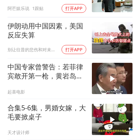
傻眼
阿芒娱乐说
1跟贴
打开APP
伊朗动用中国因素，美国
反应失算
别让往昔的悲伤和对未来的恐惧
打开APP
中国专家曾警告：若菲律
宾敢开第一枪，黄岩岛填
岛就是其灭顶之灾
起喜电影
合集5-6集，男婚女嫁，大
毛要掀桌子
天才设计师