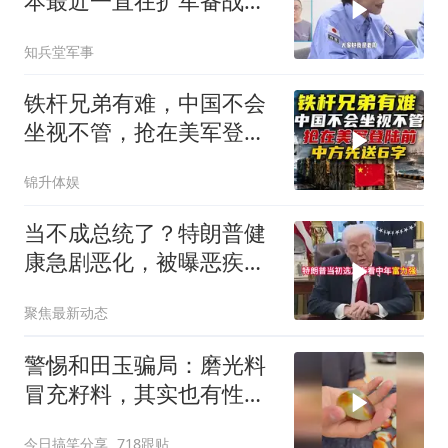
本最近一直在扩军备战，
但要偷袭开战不太可能
知兵堂军事
铁杆兄弟有难，中国不会
坐视不管，抢在美军登陆
前，中方先送6字
锦升体娱
当不成总统了？特朗普健
康急剧恶化，被曝恶疾缠
身，比拜登还严重
聚焦最新动态
警惕和田玉骗局：磨光料
冒充籽料，其实也有性价
比
今日搞笑分享
718跟贴