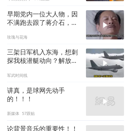
早期党内一位大人物，因
不满跑去跟了蒋介石，不
料晚年竟悲惨死
玫瑰与花海
三架日军机入东海，想刺
探我核潜艇动向？解放军
导弹剑指日军基地
军武时间线
讲真，是球网先动手
的！！！
新媒体
57跟贴
论背景音乐的重要性！！