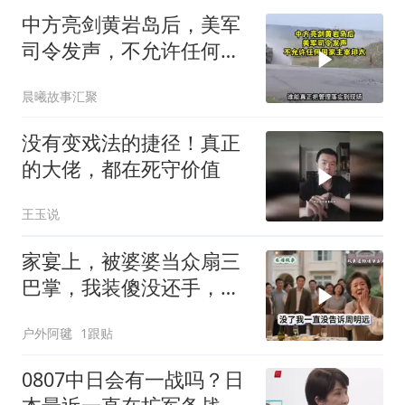
中方亮剑黄岩岛后，美军
司令发声，不允许任何国
家主宰印太
晨曦故事汇聚
没有变戏法的捷径！真正
的大佬，都在死守价值
王玉说
家宴上，被婆婆当众扇三
巴掌，我装傻没还手，悄
悄卖别墅搬家，8天后丈
户外阿毽
1跟贴
夫全家10人被新户主请出
家门
0807中日会有一战吗？日