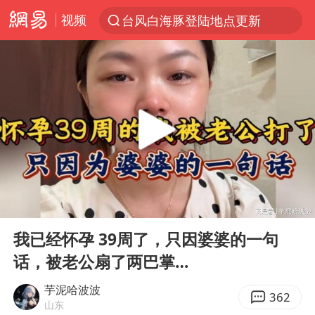
视频
台风白海豚登陆地点更新
以“新”破局 首发经济点亮城市消费活力
台风白海豚进入48小时警戒线
佛得角门将亮相智利俱乐部主场
中方回应是否在太平洋海底开采稀土
看守所辅警收受10万获刑1年
宇树科技发行价格150.80元/股
00:00
07:57
宇树科技王兴兴身家有望超200亿元
Play
Ent
full
五粮液渠道价一箱上涨近百元
我已经怀孕 39周了，只因婆婆的一句
话，被老公扇了两巴掌…
CIA被曝已秘密设立古巴工作组
U17国足1分钟轰2球
芋泥哈波波
362
山东