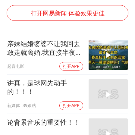
泰国一女公务员妆容引争议 本人回应
法国将禁止“未经同意的电话营销”
打开网易新闻 体验效果更佳
24小时不关空调 电费会更低吗
中国养老床位“三连降”
亲妹结婚婆婆不让我回去
多地要求领导干部带头休假
敢走就离婚,我直接半夜
吉林一“温度计大楼”读数爆表
回,隔天婆婆气疯
起喜电影
打开APP
东方甄选被判赔偿江小白30万元
奋进开新局 实干挑大梁
讲真，是球网先动手
的！！！
新媒体
39跟贴
打开APP
论背景音乐的重要性！！