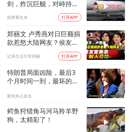
剑，炸沉巨舰，对峙持续
升级
残梦重生来
打开APP
郑丽文 卢秀燕对日巨额捐
款惹怒大陆网友？侯友宜
表态耐人寻味
记录生活日常阿蜴
打开APP
特朗普局面凶险，最后3
个月时间一到，最坏的结
果是提前遭清算
聚焦热点直击
鳄鱼狩猎角马河马羚羊野
狗，太精彩了！