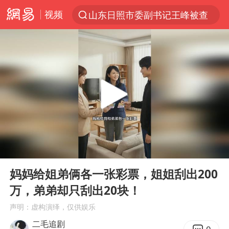
视频
山东日照市委副书记王峰被查
探寻“技能+”促就业创业新路
41岁女子为鼓励女儿考上985研究生
美国退回1000亿美元关税
24小时不关空调 电费反而更低？
维持强台风级！白海豚直奔华东沿海
河南试行周五下午弹性离岗
00:00
13:15
李亚鹏向地铁吐血女孩捐99999元
Play
Ent
full
要给全体职工“应休尽休”的底气
妈妈给姐弟俩各一张彩票，姐姐刮出200
万，弟弟却只刮出20块！
日本籍女网红在韩直播时自杀身亡
声明：虚构演绎，仅供娱乐
“天津之眼”摩天轮附近2人落水
二毛追剧