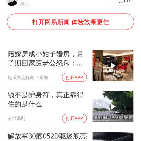
儿科医生漏诊获刑：我认错但不能认罪
0
河北
如何把百年大党建设得更加坚强有力
打开网易新闻 体验效果更佳
银行午休1.5小时 留个窗口行不行
弹药库存告急 美军补货难
余承东口误将24999元电脑报成2499
陪嫁房成小姑子婚房，月
小伙靠AI减肥 45天瘦40斤进了ICU
子期回家遭老公怒斥：带
女儿滚蛋！
李嫣近照曝光
娱乐圈见解说
1跟贴
打开APP
总书记关心百姓身边这些民生大事
钱不是护身符，真正靠得
住的是什么
蓝猫说剧
打开APP
解放军30艘052D驱逐舰亮