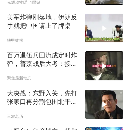
光辉动物暖
1跟贴
美军炸弹刚落地，伊朗反
手就把中国请上了牌桌
铁甲雄狮
百万退伍兵回流成定时炸
弹，普京战后大考：接不
住就是历史重演
聚焦最新动态
大决战：东野入关，先打
张家口再分割包围北平，
让傅作义投诚，，
三农老历