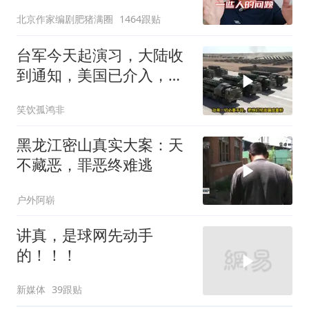
北京作家编剧肥猪满圈
1464跟贴
台军今天起演习，大陆收
到通知，美国已介入，日
本涉台表述也变了
笑饮孤鸿非
黑龙江密山真实大案：天
不藏恶，罪恶终难逃
户外阿崭
讲真，是球网先动手
的！！！
新媒体
39跟贴