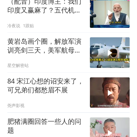
（配音）印度博主：我们
印度又赢麻了？五代机还
没搞利索，六代机标签先
冷夜说
1跟贴
贴上了，欧洲还排着队求
合作
黄岩岛画个圈，解放军演
训亮剑三天，美军航母从
南海跑了
星空解密站
84 宋江心想的诏安来了，
可兄弟们都愁眉不展
尧声影视
肥猪满圈回答一些人的问
题