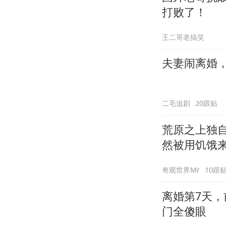
打败了！
王二哥老搞笑
夫妻闹离婚
二毛追剧
20跟贴
荒原之上独
然被用饥饿
奇观世界Mr
10跟
离婚第7天，
门全傻眼