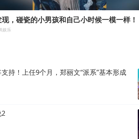
牛津大学一纸声明甩不了锅
香港宏福苑火灾或由烟头引起
发现，碰瓷的小男孩和自己小时候一模一样！
浙江台州《告全体市民书》
供娱乐
西贝创始人贾国龙押注鲜羊赛道
“不怕六爷挂得多 就怕六爷挂一颗”
董璇小酒窝朵朵为佟丽娅庆生
支持！上任9个月，郑丽文“派系”基本形成
36岁男演员成景区NPC后人气爆棚
人民的健康、体质、幸福一脉相承
2