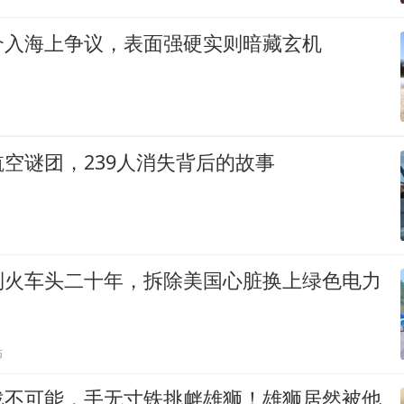
介入海上争议，表面强硬实则暗藏玄机
空谜团，239人消失背后的故事
制火车头二十年，拆除美国心脏换上绿色电力
贴
战不可能，手无寸铁挑衅雄狮！雄狮居然被他