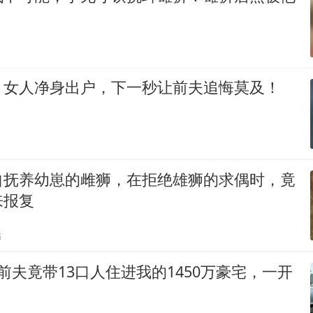
，女人净身出户，下一秒让前夫追悔莫及！
自抚养幼崽的雌狮，在拒绝雄狮的求偶时，竟
来报复
贴
前夫竟带13口人住进我的1450万豪宅，一开