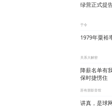
绿营正式提
于令
1979年粟
关系大解密
降薪名单有
保时捷愣住
苏有朋影音馆
讲真，是球