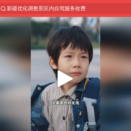
新疆优化调整景区内自驾服务收费
解锁各地夏日限定体验
男童模仿奥特曼从高处跳下致骨折
峰哥 汪海林
河南潜逃10日重大刑案嫌疑人落网
西湖突现狂风暴雨 游客瞬间被浇透
金饰克价一夜涨回1300元
视频丨中国东方电气集团原党组副书记、董事宋致远
梁家辉：到内地拍戏不是北上是回归
白海豚将正面袭击贯穿浙江
酒店回应车内过夜被收150元