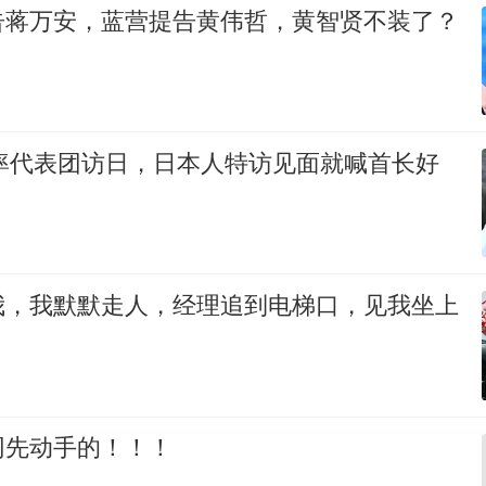
告蒋万安，蓝营提告黄伟哲，黄智贤不装了？
裕率代表团访日，日本人特访见面就喊首长好
我，我默默走人，经理追到电梯口，见我坐上
网先动手的！！！