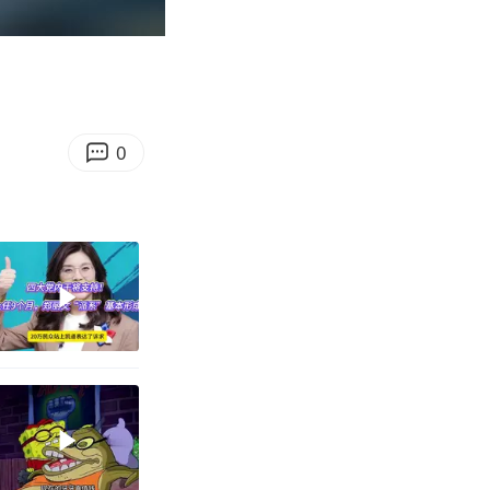
03:16
Enter
fullscreen
0