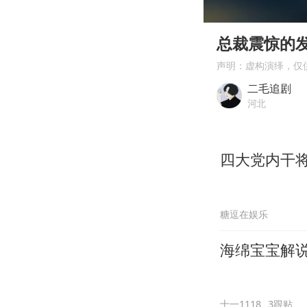
00:00
Play
总裁震惊的
声明：虚构演绎，仅
二毛追剧
河北
四大党内干将
糖逗在娱乐
海绵宝宝解说
十一1118
3跟贴