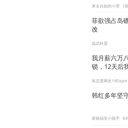
来去自如的小章
1
菲欲强占岛
改
战武科普
我月薪六万
锁，12天后
有态度网友19Dsym
韩红多年坚
黄丽搞笑小能手
6