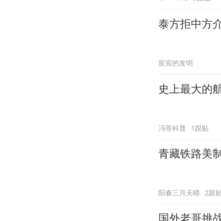
泰方拒中方
宸宸的发明
史上最大的航
冯哥科普
1跟贴
青藏铁路美
阳春三月天晴
2跟
国外老哥挑