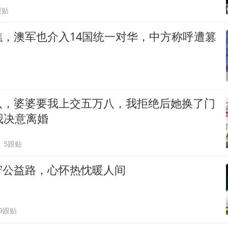
跟贴
礁，澳军也介入14国统一对华，中方称呼遭篡
八，婆婆要我上交五万八，我拒绝后她换了门
我决意离婚
5跟贴
守公益路，心怀热忱暖人间
39跟贴