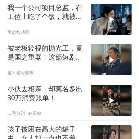
我一个公司项目总监，在
工位上吃了个饭，就被新
来的总监针对
可益智动漫
被老板轻视的抛光工，竟
是国之重器！这部短剧燃
炸了
宝哥精彩赛事
小伙去相亲，却莫名多出
30万消费账单！
二毛追剧
34跟贴
孩子被困在高大的罐子
中，女人却一点也不着