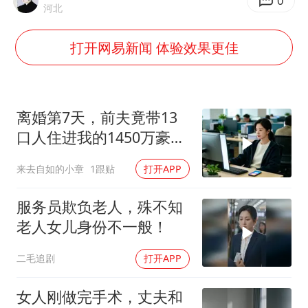
“不怕六爷挂得多 就怕六爷挂一颗”
0
河北
牛津大学一纸声明甩不了锅
打开网易新闻 体验效果更佳
网传《披荆斩棘2026》名单
新疆景区自驾服务费改为按车收费
女主硬加吻戏短剧已下架
离婚第7天，前夫竟带13
浙江台州《告全体市民书》
口人住进我的1450万豪
宅，一开门全傻眼
香港宏福苑火灾或由烟头引起
来去自如的小章
1跟贴
打开APP
人民的健康、体质、幸福一脉相承
服务员欺负老人，殊不知
老人女儿身份不一般！
二毛追剧
打开APP
女人刚做完手术，丈夫和