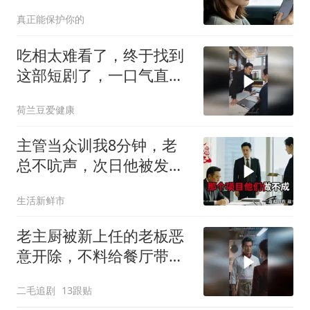
后他发来消息：我妈住院
真正能保护你的
了，你什么时候过来交住
院费？我回
吃相太难看了，终于找到
这部短剧了，一口气直接
追到大结局，超赞
荷兰豆爱健康
主管当众训我8分钟，老
总不吭声，次日他被发配
4座郊区仓库
生活新鲜市
老主厨被新上任的老板恶
意开除，不料给餐厅带来
巨大灾难！
二毛追剧
13跟贴