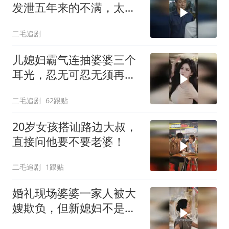
发泄五年来的不满，太解
气了！
二毛追剧
儿媳妇霸气连抽婆婆三个
耳光，忍无可忍无须再
忍，太解气了！
二毛追剧
62跟贴
20岁女孩搭讪路边大叔，
直接问他要不要老婆！
二毛追剧
1跟贴
婚礼现场婆婆一家人被大
嫂欺负，但新媳妇不是好
惹的！