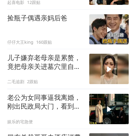
起喜电影
12跟贴
捡瓶子偶遇亲妈后爸
仔仔大王king
160跟贴
儿子嫌弃老母亲是累赘，
竟把母亲关进墓穴里自生
自灭！
二毛追剧
2跟贴
老公为女同事逼我离婚，
刚出民政局大门，看到我
上了省长爸爸的专车
娱乐的宅急便