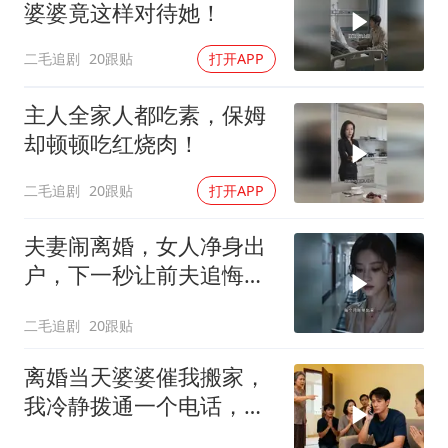
婆婆竟这样对待她！
二毛追剧
20跟贴
打开APP
主人全家人都吃素，保姆
却顿顿吃红烧肉！
二毛追剧
20跟贴
打开APP
夫妻闹离婚，女人净身出
户，下一秒让前夫追悔莫
及！
二毛追剧
20跟贴
离婚当天婆婆催我搬家，
我冷静拨通一个电话，全
家跪求我别走