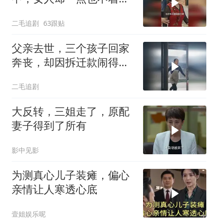
急，太恶毒了！
二毛追剧
63跟贴
父亲去世，三个孩子回家
奔丧，却因拆迁款闹得死
去活来！
二毛追剧
大反转，三姐走了，原配
妻子得到了所有
影中见影
为测真心儿子装瘫，偏心
亲情让人寒透心底
壹姐娱乐呢