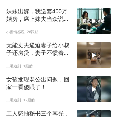
妹妹出嫁，我送套400万
婚房，席上妹夫当众说：
我媳妇要不是跟
小蜜情感说
26跟贴
无能丈夫逼迫妻子给小叔
子还房贷，妻子不惯着他
的臭毛病！
二毛追剧
1跟贴
女孩发现老公出问题，回
家一看傻眼了！
二毛追剧
12跟贴
工人怒抽秘书三个耳光，