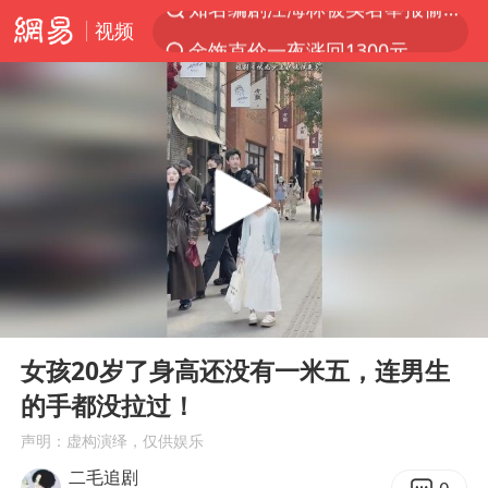
视频
金饰克价一夜涨回1300元
解锁各地夏日限定体验
峰哥 汪海林
西湖突现狂风暴雨 游客瞬间被浇透
富婆带资进组给自己硬加60多场吻戏
河南重大刑事案嫌疑人落网
黄金创今年来最大单周涨幅
00:00
11:50
视频丨中国东方电气集团原党组副书记、董事宋致远被查
Play
Ent
full
梁家辉：到内地拍戏不是北上是回归
女孩20岁了身高还没有一米五，连男生
的手都没拉过！
白海豚将正面袭击贯穿浙江
声明：虚构演绎，仅供娱乐
酒店回应车内过夜被收150元
二毛追剧