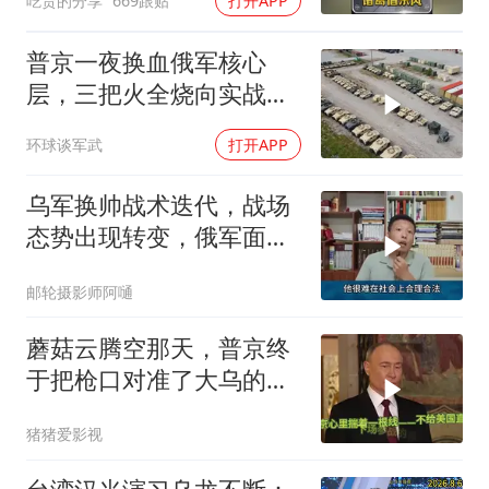
吃货的分享
669跟贴
打开APP
普京一夜换血俄军核心
层，三把火全烧向实战
派，后勤司令直接从火线
环球谈军武
打开APP
提拔
乌军换帅战术迭代，战场
态势出现转变，俄军面临
严峻兵员压力
邮轮摄影师阿嗵
蘑菇云腾空那天，普京终
于把枪口对准了大乌的军
火库
猪猪爱影视