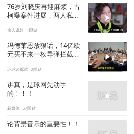
76岁刘晓庆再迎麻烦，古
柯曝案件进展，两人私密
事仅是冰山一角
豫人说娱
1跟贴
冯德莱恩放狠话，14亿欧
元买不来一枚导弹拦截！
基辅的夜，太黑了
环球谈军武
2跟贴
讲真，是球网先动手
的！！！
新媒体
57跟贴
论背景音乐的重要性！！