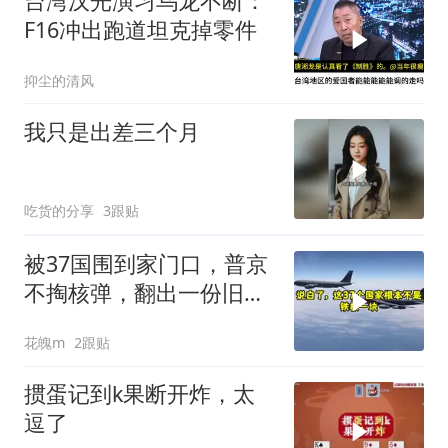
台湾汉光演习乌龙不断：
F16冲出跑道坦克掉零件
抑尘的清风
我只是出差三个月
吃货的分享
3跟贴
被37国围到家门口，普京
不掏核弹，翻出一份旧合
同
花魄m
2跟贴
掼蛋记到k果断开炸，太
逗了