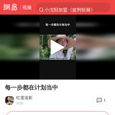
视频
小沈阳加盟《披荆斩棘》
台风“白海豚”登陆 各地各部门全力应对
白海豚雨量超越利奇马、巴威
人形机器人第一股
上海地铁4条线路全线停运
宇树申购 中一签有望赚20万元
4.2平卫生间补漏注胶花1.55万
00:00
00:18
白海豚路径图
Play
Ent
full
武汉3名城管协管员殴打摊主被刑拘
每一步都在计划当中
律师谈贾冰私人饭局被偷拍
红莲追影
1
河南
男子结婚8年3个女儿都不是亲生