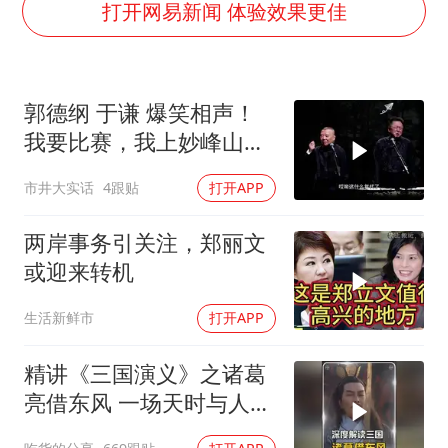
多地银行上调存款利率
打开网易新闻 体验效果更佳
面对面丨蔡磊：与渐冻症抗争 纵使不敌 也不屈服
5万小车卖不动 微型代步车集体遇冷
郭德纲 于谦 爆笑相声！
NBA传奇教练老尼尔森去世
我要比赛，我上妙峰山干
手机真会“偷听”我们说话吗
嘛去？你去拜一拜冠军老
市井大实话
4跟贴
打开APP
上半年全球新能源乘用车销量1122万台
祖庙
加沙约14万栋建筑被完全摧毁
两岸事务引关注，郑丽文
从科技创新看开局起步的时与势
或迎来转机
生活新鲜市
打开APP
精讲《三国演义》之诸葛
亮借东风 一场天时与人性
博弈的权谋大戏