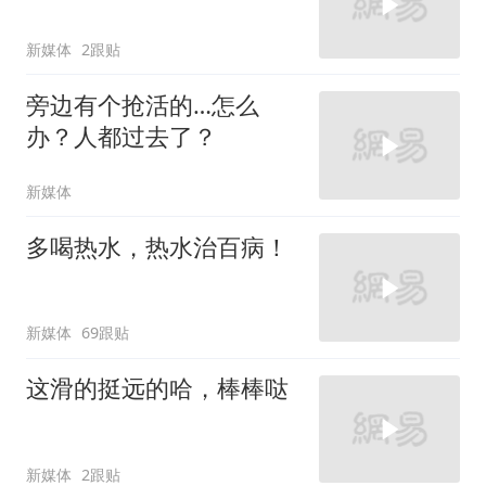
新媒体
2跟贴
旁边有个抢活的…怎么
办？人都过去了？
新媒体
多喝热水，热水治百病！
新媒体
69跟贴
这滑的挺远的哈，棒棒哒
新媒体
2跟贴