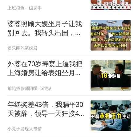
上班摸鱼一级选手
婆婆照顾大嫂坐月子让我
别回去。我转头出国，婆
婆哭着求我回去
娱乐圈的笔娱君
外婆在70岁寿宴上逼我把
上海婚房让给表姐坐月
子，我说行转问舅舅
邮轮摄影师阿嗵
6跟贴
年终奖差43倍，我躺平30
天被辞，领导一天狂接47
个退单电话
小兔子发现大事情