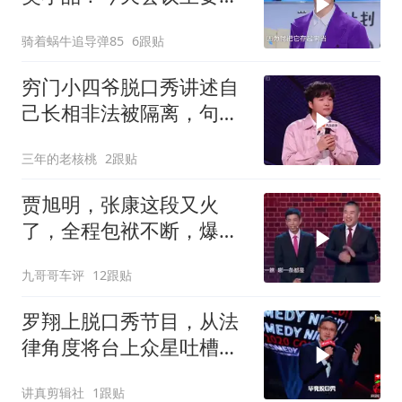
布一下，裁员20%，一共5
骑着蜗牛追导弹85
6跟贴
个裁一个
穷门小四爷脱口秀讲述自
己长相非法被隔离，句句
爆梗！燃爆全场！
三年的老核桃
2跟贴
贾旭明，张康这段又火
了，全程包袱不断，爆笑
全场！
九哥哥车评
12跟贴
罗翔上脱口秀节目，从法
律角度将台上众星吐槽个
遍，台下笑声一片
讲真剪辑社
1跟贴