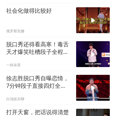
社会化做得比较好
俄罗斯安娜
脱口秀还得看高寒！毒舌
天才爆笑吐槽段子全程笑
点满天飞！
一杯浓茶
徐志胜脱口秀自曝恋情，
7分钟段子直接四灯全
爆，谢娜笑到颤抖
白浅娱乐聊
打开天窗，把话说得清楚