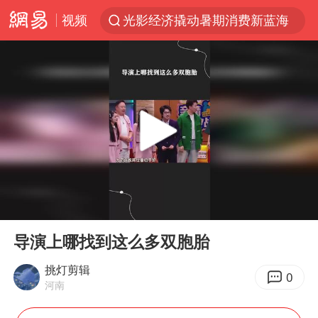
视频
光影经济撬动暑期消费新蓝海
黄金牛市回来了吗
浙江上海等地有大雨或暴雨
新疆优化调整景区内自驾服务费
梁家辉：到内地拍戏不是北上是回归
情侣平潭拍日出坠崖1死1伤
上四休三，但降薪1000元，你接受吗？
00:00
03:44
西湖突现狂风暴雨 游客瞬间被浇透
Play
Ent
full
白海豚将正面袭击贯穿浙江
导演上哪找到这么多双胞胎
《欢迎来龙餐馆》口碑
挑灯剪辑
0
河南
酒店花洒现排泄物住客索赔遭拒