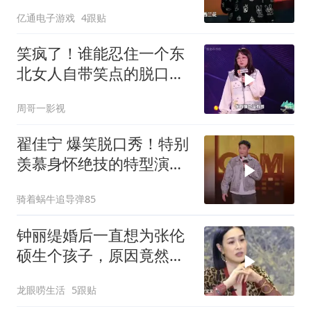
亿通电子游戏
4跟贴
笑疯了！谁能忍住一个东
北女人自带笑点的脱口
秀？句句爆梗！
周哥一影视
翟佳宁 爆笑脱口秀！特别
羡慕身怀绝技的特型演
员，小佳 黑灯
骑着蜗牛追导弹85
钟丽缇婚后一直想为张伦
硕生个孩子，原因竟然是
老公长得太帅了？
龙眼唠生活
5跟贴