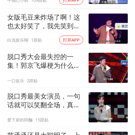
牛锅巴小钒
109跟贴
打开APP
女版毛豆来炸场了啊！这
也太好笑了，我先笑到肚
子疼！
白浅娱乐聊
1跟贴
打开APP
脱口秀大会最失控的一
集！郭京飞爆梗为什么让
我在下位区开场？
一口娱乐
2跟贴
脱口秀最美女演员，一句
话就可以笑翻全场，真是
有颜又有才[赞]
爱下厨的阿酾
15跟贴