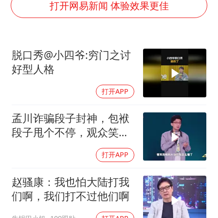
微信又有新功能，你可以“撤回”你的撤回了！
打开网易新闻 体验效果更佳
几元成本的AI广告导致千万市值蒸发
酒店回应车内过夜被收150元
脱口秀@小四爷:穷门之讨
杭州全市有序停课
好型人格
商场现钱学森巨幅海报 负责人回应
打开APP
“不怕六爷挂得多 就怕六爷挂一颗”
乐享全民健身 共筑健康中国
孟川诈骗段子封神，包袱
段子甩个不停，观众笑到
失态丨脱口秀
打开APP
赵骚康：我也怕大陆打我
们啊，我们打不过他们啊