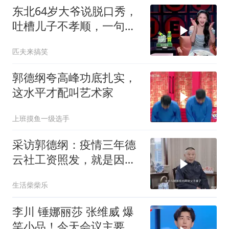
东北64岁大爷说脱口秀，
吐槽儿子不孝顺，一句话
连爆四灯
匹夫来搞笑
郭德纲夸高峰功底扎实，
这水平才配叫艺术家
上班摸鱼一级选手
采访郭德纲：疫情三年德
云社工资照发，就是因为
师徒如父子！
生活柴柴乐
李川 锤娜丽莎 张维威 爆
笑小品！今天会议主要宣