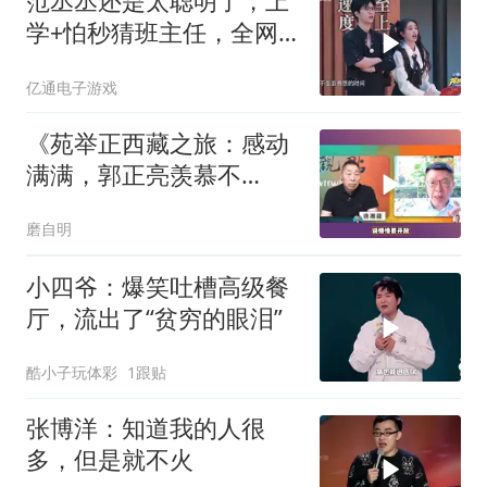
范丞丞还是太聪明了，上
学+怕秒猜班主任，全网
学生狠狠共鸣
亿通电子游戏
《苑举正西藏之旅：感动
满满，郭正亮羡慕不
已！》
磨自明
小四爷：爆笑吐槽高级餐
厅，流出了“贫穷的眼泪”
酷小子玩体彩
1跟贴
张博洋：知道我的人很
多，但是就不火