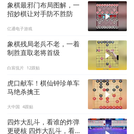
象棋最邪门布局图解，一
招妙棋让对手防不胜防
亿通电子游戏
象棋残局老兵不老，一着
制胜直取老将首级
白宸侃片
12跟贴
虎口献车！棋仙钟珍单车
马绝杀擒王
大中国
4跟贴
四炸大乱斗，看谁的炸弹
更硬核 四炸大乱斗，看谁