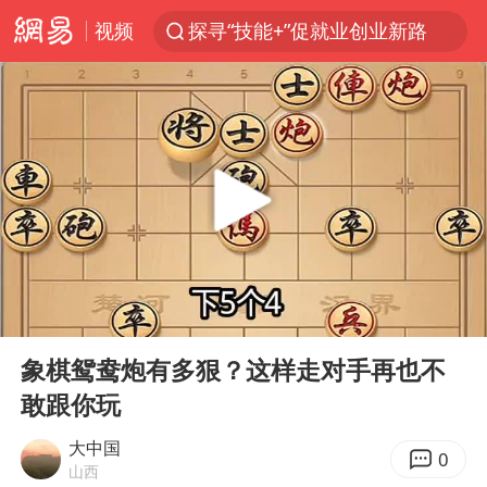
视频
探寻“技能+”促就业创业新路
24小时不关空调 电费反而更低？
店主遭女子“鬼手”换钞
美国退回1000亿美元关税
38岁山东财大教授刘海明逝世
维持强台风级！白海豚直奔华东沿海
河南试行周五下午弹性离岗
00:00
04:42
顾客结账把钱扔地上 服务员霸气扔回
Play
Ent
full
日本籍女网红在韩直播时自杀身亡
象棋鸳鸯炮有多狠？这样走对手再也不
敢跟你玩
“天津之眼”摩天轮附近2人落水
银行午休1.5小时 留个窗口行不行
大中国
0
山西