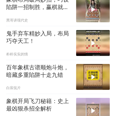
陷阱一招制胜，赢棋就是
这么简单
黑哥讲现代史
鬼手弃车精妙入局，布局
巧夺天工！
朴朴实实的情
百年象棋古谱顺炮斗炮，
暗藏多重陷阱十走九错
白宸侃片
象棋开局飞刀秘籍：史上
最凶狠杀招全解析