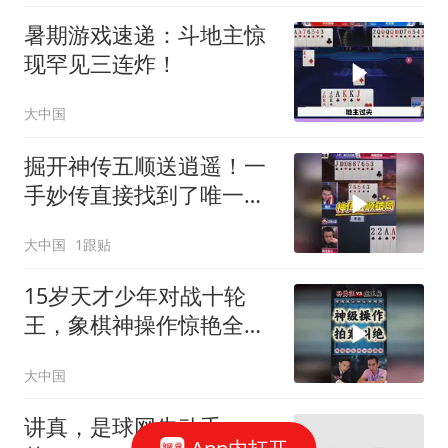
暑期游戏速递：斗地主惊
现罕见三连炸！
大中国
掘开神传五顺送逍遥！一
手妙传直接找到了唯一
解，把地主打的太郁闷了
大中国
1跟贴
15岁天才少年对战十轮
王，象棋神操作惊艳全
场！
大中国
讲真，是球网先动手