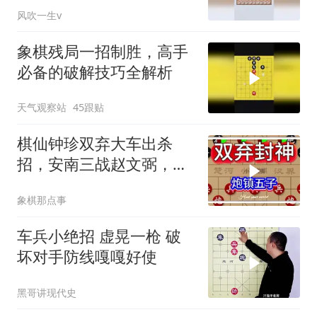
风吹一生v
象棋残局一招制胜，高手
必备的破解技巧全解析
天气观察站
45跟贴
棋仙钟珍双弃大车出杀
招，安南三战赵文弼，十
三回合当场打服对手
象棋那点事
车兵小绝招 虚晃一枪 破
坏对手防线嘎嘎好使
黑哥讲现代史