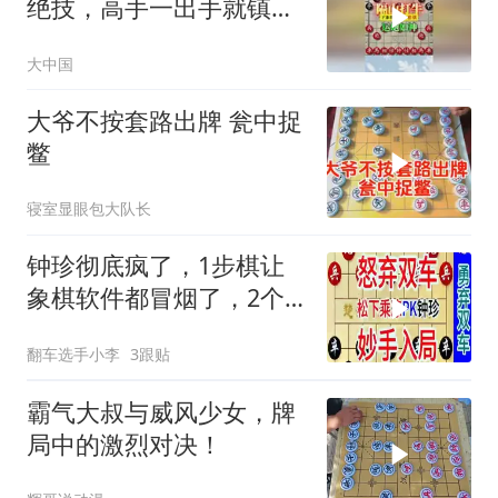
绝技，高手一出手就镇住
全场
大中国
大爷不按套路出牌 瓮中捉
鳖
寝室显眼包大队长
钟珍彻底疯了，1步棋让
象棋软件都冒烟了，2个
车都送人
翻车选手小李
3跟贴
霸气大叔与威风少女，牌
局中的激烈对决！