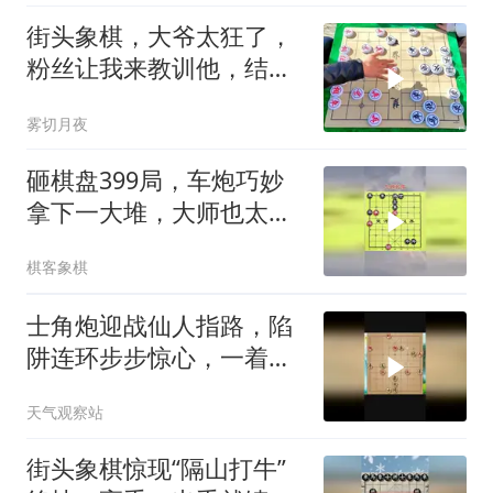
街头象棋，大爷太狂了，
粉丝让我来教训他，结果
半路把車打死了
雾切月夜
砸棋盘399局，车炮巧妙
拿下一大堆，大师也太厉
害了
棋客象棋
士角炮迎战仙人指路，陷
阱连环步步惊心，一着不
慎满盘皆输
天气观察站
街头象棋惊现“隔山打牛”