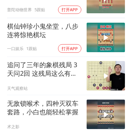
隐忍一招完成封喉绝杀
普陀动物世界
5跟贴
打开APP
棋仙钟珍小鬼坐堂，八步
连将惊艳棋坛
一口娱乐
1跟贴
打开APP
追问了三年的象棋残局 3
天问2回 这残局这么有魔
力？
天气观察站
无敌锁喉术，四种灭双车
套路，小白也能轻松掌握
术之影