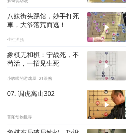
辉哥说动漫
八妹街头踢馆，妙手打死
車，大爷落荒而逃！
生性洒脱
象棋无和棋：宁战死，不
苟活，一招见生死
小哆啦的游戏屋
21跟贴
07. 调虎离山302
普陀动物世界
象棋布局破局妙招，巧设