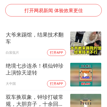
41岁女子为鼓励女儿考上985研究生
如何把百年大党建设得更加坚强有力
打开网易新闻 体验效果更佳
香港殿堂级填词人黎彼得因病离世 终年76岁
弹药库存告急 美军补货难
大爷来踢馆，结果技术翻
南太行山失联女孩最后信号不在山林
车
李亚鹏向地铁吐血女孩捐99999元
白宸侃片
打开APP
总书记关心百姓身边这些民生大事
绝境七步连杀！棋仙钟珍
上演惊天逆转
大中国
打开APP
双车换双象，钟珍打破常
规，大胆弃子，十余回合