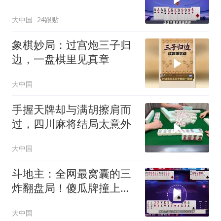
的炸弹更硬核
大中国
24跟贴
象棋妙局：过宫炮三子归
边，一盘棋里见真章
大中国
手握天牌却与满胡擦肩而
过，四川麻将结局太意外
大中国
斗地主：全网最窝囊的三
炸翻盘局！傻瓜牌撞上大
昏官！解说笑哭
大中国