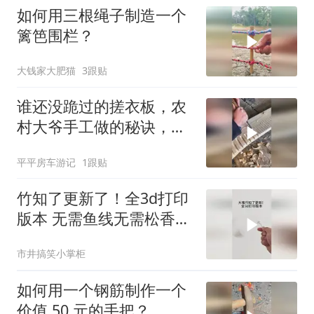
如何用三根绳子制造一个
篱笆围栏？
大钱家大肥猫
3跟贴
谁还没跪过的搓衣板，农
村大爷手工做的秘诀，一
般人不知道
平平房车游记
1跟贴
竹知了更新了！全3d打印
版本 无需鱼线无需松香，
组装更简单，
市井搞笑小掌柜
如何用一个钢筋制作一个
价值 50 元的手把？