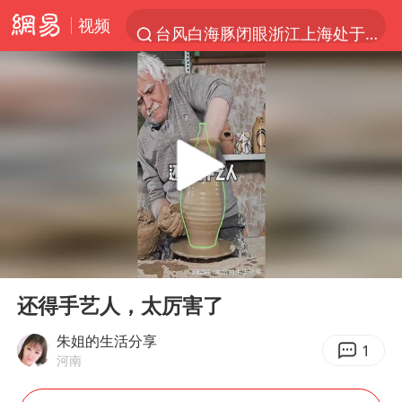
视频
台风白海豚闭眼浙江上海处于危险半圆
香港宏福苑火灾或由烟头引起
浙江金华：市民非必要不外出
网约车司机充电时猝死保险拒赔
中国父女泰国骑摩托车坠崖1死1伤
白海豚将正面袭击贯穿浙江
周末打虎 宋致远被查
00:00
00:17
浙江台州《告全体市民书》
Play
Ent
full
上半年国内居民出游人次34.63亿
还得手艺人，太厉害了
刘浩存百花奖开幕式红裙起舞
朱姐的生活分享
1
河南
万岁山接盘烂尾恒大文旅城