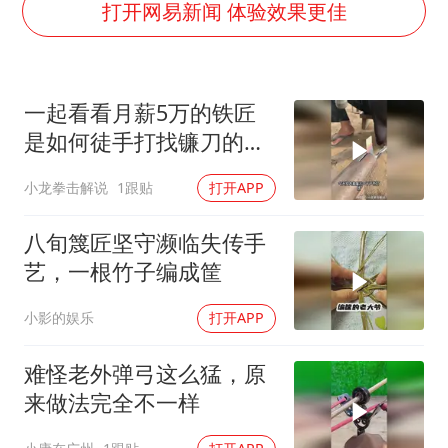
薛之谦杭州站演唱会取消
打开网易新闻 体验效果更佳
泰国初中生饮弹自尽前开了26枪
“准2万亿”之城点名支持三所大学
一起看看月薪5万的铁匠
店主称换“青海拉面”招牌后生意更好
是如何徒手打找镰刀的罕
女儿为争财产堵门阻挠父亲出殡
见方法！
小龙拳击解说
1跟贴
打开APP
习近平心系体育强国建设
八旬篾匠坚守濒临失传手
艺，一根竹子编成筐
小影的娱乐
打开APP
难怪老外弹弓这么猛，原
来做法完全不一样