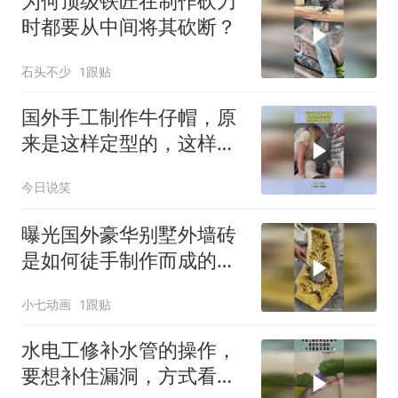
为何顶级铁匠在制作砍刀
时都要从中间将其砍断？
石头不少
1跟贴
国外手工制作牛仔帽，原
来是这样定型的，这样的
手工才值得！
今日说笑
曝光国外豪华别墅外墙砖
是如何徒手制作而成的的
巧妙方法！
小七动画
1跟贴
水电工修补水管的操作，
要想补住漏洞，方式看着