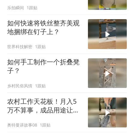
太简单了！
乐拍瞬间
1跟贴
如何快速将铁丝整齐美观
地捆绑在钉子上？
世界科技解密
1跟贴
如何手工制作一个折叠凳
子？
乡村民俗风情
1跟贴
农村工作天花板！月入5
万不算事，成品用途让多
数人懵圈
奥特曼讲故事08
1跟贴