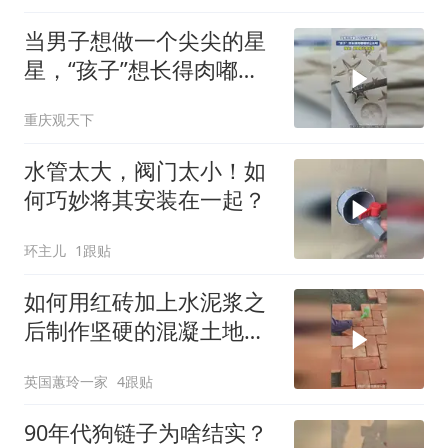
当男子想做一个尖尖的星
星，“孩子”想长得肉嘟嘟
就让长呗
重庆观天下
水管太大，阀门太小！如
何巧妙将其安装在一起？
环主儿
1跟贴
如何用红砖加上水泥浆之
后制作坚硬的混凝土地
面？太省钱啦！
英国蕙玲一家
4跟贴
90年代狗链子为啥结实？