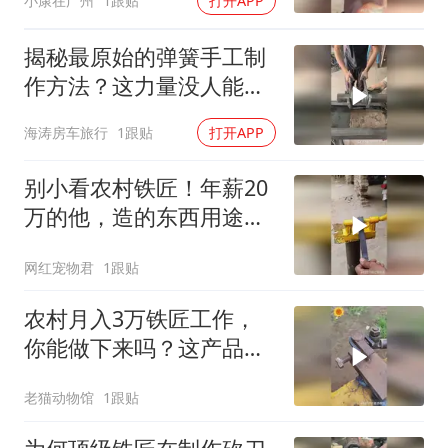
小康在广州
1跟贴
打开APP
揭秘最原始的弹簧手工制
作方法？这力量没人能做
到吧？
海涛房车旅行
1跟贴
打开APP
别小看农村铁匠！年薪20
万的他，造的东西用途太
“绝”，鲜有人知
网红宠物君
1跟贴
农村月入3万铁匠工作，
你能做下来吗？这产品没
几个人知道其用途！
老猫动物馆
1跟贴