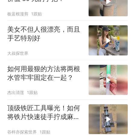
板蓝根漫剪
1跟贴
美女不但人很漂亮，而且
手艺特别好
大叔探世界
如何用最狠的方法将两根
水管牢牢固定在一起？
杰出清莲
1跟贴
顶级铁匠工具曝光！如何
将铁片快速徒手拧成麻花
状？
谷梓亦探索世界
1跟贴