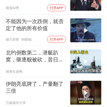
大乌必投降
萌宠AI秀
打开APP
不能因为一次跌倒，就否
定了他的所有价值
做只好猹
68跟贴
打开APP
北约倒数第二，潜艇趴
窝，驱逐舰被砍，昔日的
皇家海军怎么了？
局势车老鸭
伊朗亮底牌了，产量翻了
三倍
兰妮搞笑分享