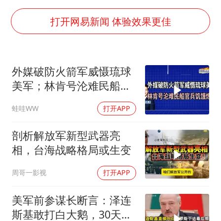
店主称换“青海拉面”招牌后生意更好
上半年国内居民出游人次34.63亿
打开网易新闻 体验效果更佳
22岁女生独闯南太行失联12天
薛之谦杭州站演唱会取消
外媒破防火箭军威慑琉球
张本智和：零封向鹏不意外
美军；林肯号沦难民船官
今年第二强台风将带来多大影响
兵饥饿炼狱｜介文汲.郭正
蛙哇WW
打开APP
亮.栗正杰｜辣晚报
“准2万亿”之城点名支持三所大学
20260807
习近平心系体育强国建设
剖析解放军新型武器亮
相，台海战略格局或生变
周哥一影视
打开APP
美军前参谋长断言：泽连
斯基敢打白大鹅，30天内