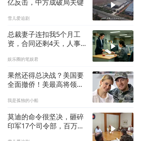
亿反击，中方成破局关键
雪儿爱追剧
总裁妻子连扣我5个月工
资，合同还剩4天，人事
通知涨薪续签，我
娱乐圈的笔娱君
果然还得总决战？美国要
全面撤侨！美最高将领：
决战伊朗随时能打
我是孤独的小船
莫迪的命令很坚决，砸碎
印军17个司令部，百万印
军知道要变天了