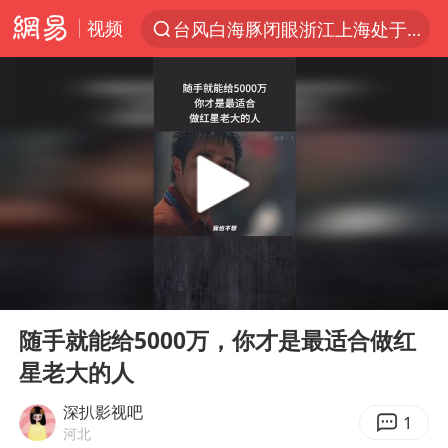
视频
台风白海豚闭眼浙江上海处于危险半圆
“China Cool”火了，老外爱上中国避暑游
香港宏福苑火灾或由烟头引起
浙江台州《告全体市民书》
伊斯兰版北约来了吗
四川宜宾3.4级地震
网约车司机充电时猝死保险拒赔
00:00
00:19
陕西柞水泥石流已致2死 仍有1人失联
Play
Ent
full
泰国初中生饮弹自尽前开了26枪
随手就能给5000万，你才是最适合做红
星老大的人
多所高校取消艺考
云南一地村民过火把节意外灼伤16人
深扒影视吧
1
河北