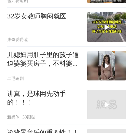
雪儿爱追剧
32岁女教师胸闷就医
康哥爱唠嗑
儿媳妇用肚子里的孩子逼
迫婆婆买房子，不料婆婆
的做法绝了！
二毛追剧
讲真，是球网先动手
的！！！
新媒体
39跟贴
论背景音乐的重要性！！