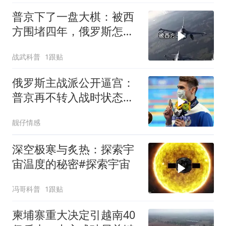
普京下了一盘大棋：被西
方围堵四年，俄罗斯怎么
反倒打出了国运翻盘？
战武科普
1跟贴
俄罗斯主战派公开逼宫：
普京再不转入战时状态，
我们就自己动手
靓仔情感
深空极寒与炙热：探索宇
宙温度的秘密#探索宇宙
冯哥科普
1跟贴
柬埔寨重大决定引越南40