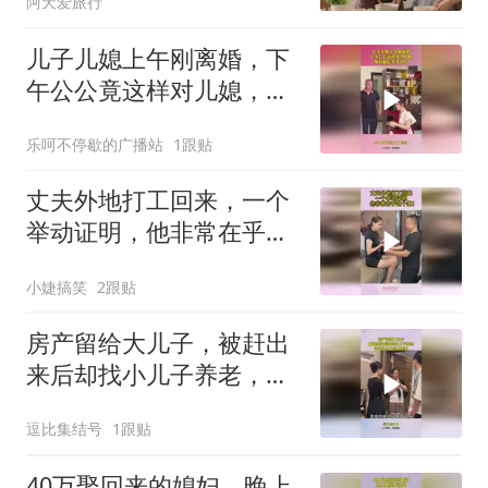
阿天爱旅行
儿子儿媳上午刚离婚，下
午公公竟这样对儿媳，爱
到最后全凭良心
乐呵不停歇的广播站
1跟贴
丈夫外地打工回来，一个
举动证明，他非常在乎这
个家！
小婕搞笑
2跟贴
房产留给大儿子，被赶出
来后却找小儿子养老，还
好小儿子早有准备
逗比集结号
1跟贴
40万娶回来的媳妇，晚上