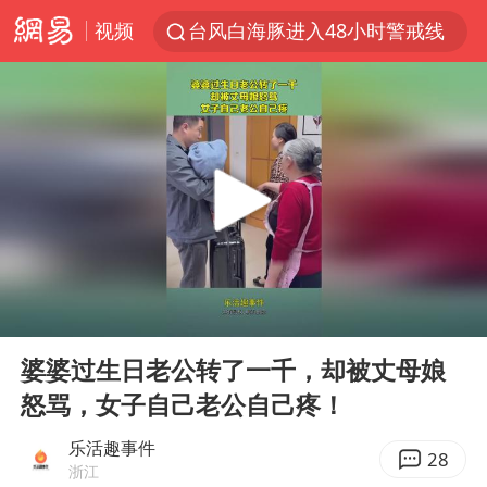
视频
台风白海豚进入48小时警戒线
佛得角门将亮相智利俱乐部主场
中方回应是否在太平洋海底开采稀土
看守所辅警收受10万获刑1年
宇树科技发行价格150.80元/股
宇树科技王兴兴身家有望超200亿元
五粮液渠道价一箱上涨近百元
00:00
00:12
CIA被曝已秘密设立古巴工作组
Play
Ent
full
U17国足1分钟轰2球
婆婆过生日老公转了一千，却被丈母娘
怒骂，女子自己老公自己疼！
泰国一女公务员妆容引争议 本人回应
法国将禁止“未经同意的电话营销”
乐活趣事件
28
浙江