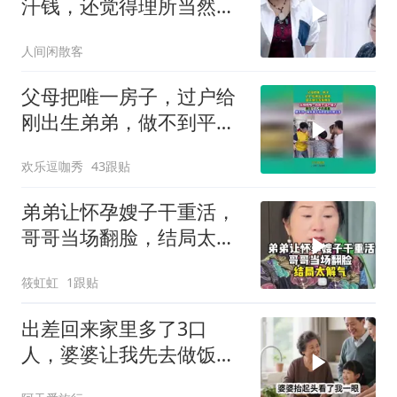
汗钱，还觉得理所当然必
须走人
人间闲散客
父母把唯一房子，过户给
刚出生弟弟，做不到平等
就别生！
欢乐逗咖秀
43跟贴
弟弟让怀孕嫂子干重活，
哥哥当场翻脸，结局太解
气！
筱虹虹
1跟贴
出差回来家里多了3口
人，婆婆让我先去做饭，
我笑着说一句，他们懵了