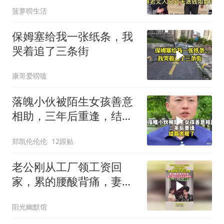
菠萝唠生活
保姆塞给我一张纸条，我
哭着追了三条街
康哥爱唠嗑
落魄小伙被陌生女孩善意
相助，三年后重逢，结局
太暖了
郑凯伦伦伦
12跟贴
老公刚从工厂领工资回
家，累的腰酸背痛，妻子
举动瞬间心凉
阳光幽默馆