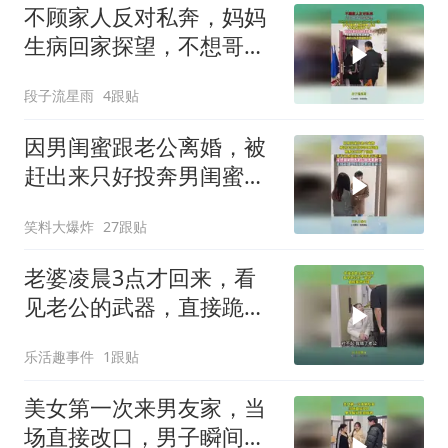
不顾家人反对私奔，妈妈
生病回家探望，不想哥哥
竟以这种方式对待
段子流星雨
4跟贴
因男闺蜜跟老公离婚，被
赶出来只好投奔男闺蜜，
默默付出有了回报
笑料大爆炸
27跟贴
老婆凌晨3点才回来，看
见老公的武器，直接跪地
求饶
乐活趣事件
1跟贴
美女第一次来男友家，当
场直接改口，男子瞬间不