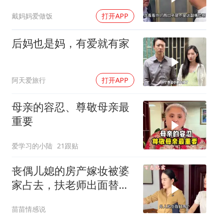
亲
戴妈妈爱做饭
打开APP
后妈也是妈，有爱就有家
阿天爱旅行
打开APP
母亲的容忍、尊敬母亲最
重要
爱学习的小陆
21跟贴
丧偶儿媳的房产嫁妆被婆
家占去，扶老师出面替儿
媳协商讨公道！
苗苗情感说