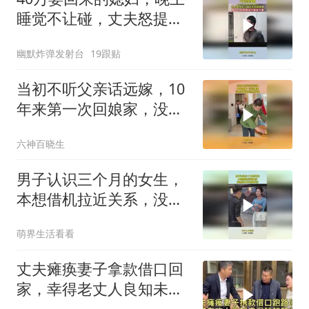
睡觉不让碰，丈夫怒提离
婚
幽默炸弹发射台
19跟贴
当初不听父亲话远嫁，10
年来第一次回娘家，没想
到爸爸竟然这样做
六神百晓生
男子认识三个月的女生，
本想借机拉近关系，没想
到女生这样反应！
萌界生活看看
丈夫瘫痪妻子拿款借口回
家，幸得老丈人良知未泯
钱如数归还！