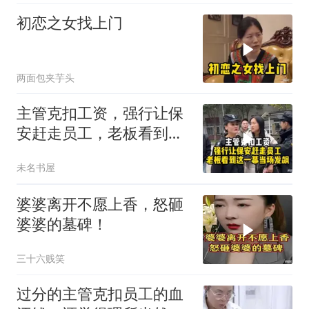
初恋之女找上门
两面包夹芋头
主管克扣工资，强行让保
安赶走员工，老板看到这
一幕当场发飙！
未名书屋
婆婆离开不愿上香，怒砸
婆婆的墓碑！
三十六贱笑
过分的主管克扣员工的血