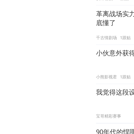
革离战场实
底懂了
千古情剧场
1跟贴
小伙意外获
小熊影视君
1跟贴
我觉得这段
宝哥精彩赛事
90年代的悍