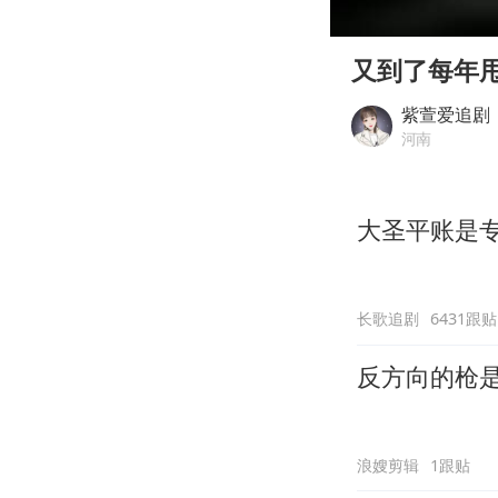
00:00
Play
又到了每年
紫萱爱追剧
河南
大圣平账是
长歌追剧
6431跟贴
反方向的枪
浪嫂剪辑
1跟贴