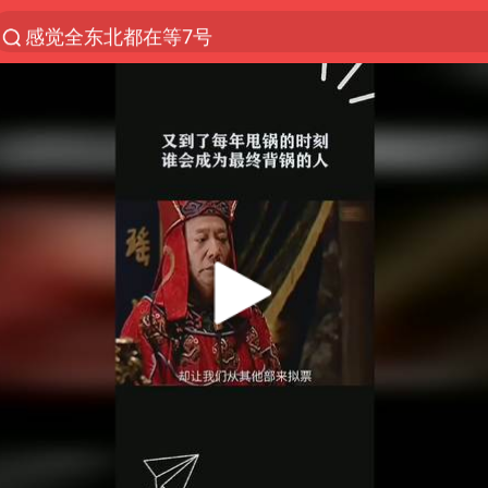
感觉全东北都在等7号
郑国霖回应去景区上班被保安拦下
80后女柜员逆袭成4200亿银行副行长
扎哈罗娃批广岛市长不提美国原子弹
女子利用漏洞0元薅走3000多件家电
金饰克价大幅跳涨
多地要求领导干部带头休假
中央气象台发布台风黄色预警
村民谈“梅姨”：叫的其实是“媒姨”
中方回应日本广岛核爆81周年
中国五箭齐发反制美国