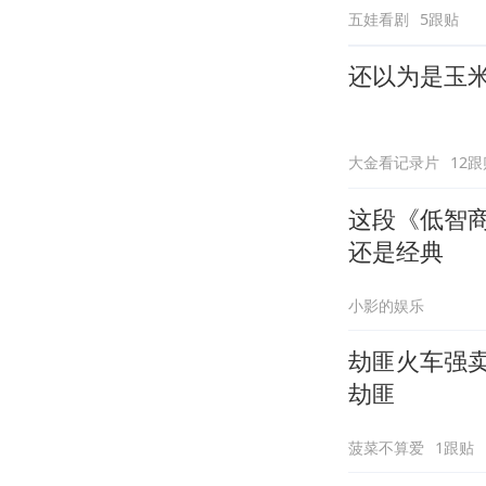
五娃看剧
5跟贴
还以为是玉
大金看记录片
12跟
这段《低智
还是经典
小影的娱乐
劫匪火车强
劫匪
菠菜不算爱
1跟贴