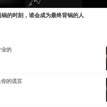
韩国到底有多热
龚宝冬烈士安葬仪式举行
甩锅的时刻，谁会成为最终背锅的人
24小时不关空调 电费会更低吗
浙江舟山21条水上客运航线停航
中国经济展现强大韧性和活力
专业的
是你的谎言