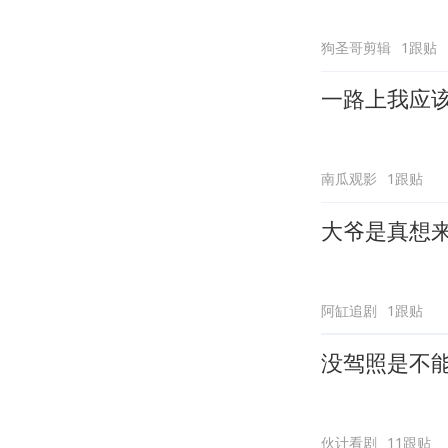
狗圣哥剪辑
1跟贴
一路上我应
南瓜观影
1跟贴
大爷是真想
阿缸追剧
1跟贴
没驾照是不
伙计看剧
11跟贴