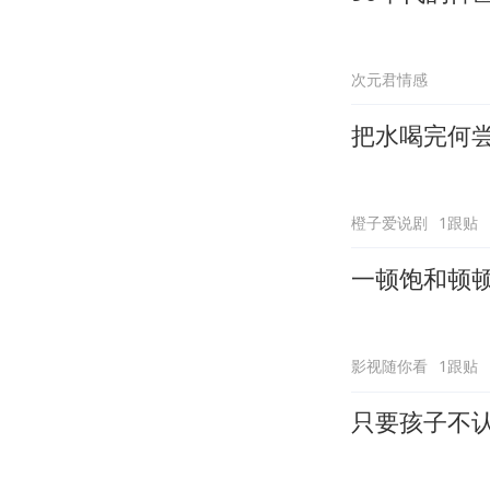
次元君情感
把水喝完何
橙子爱说剧
1跟贴
一顿饱和顿
影视随你看
1跟贴
只要孩子不