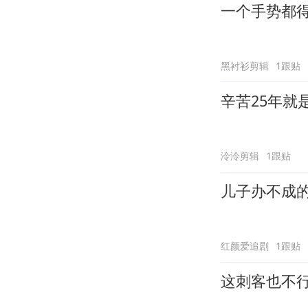
一个手势都
黑衬衫剪辑
1跟贴
辛苦25年就
泠泠剪辑
1跟贴
儿子办不成
红颜爱追剧
1跟贴
这刺客也不