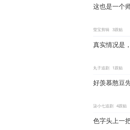
这也是一个
莹宝剪辑
3跟贴
真实情况是
丸子追剧
1跟贴
好羡慕憨豆
柒小七追剧
4跟贴
色字头上一