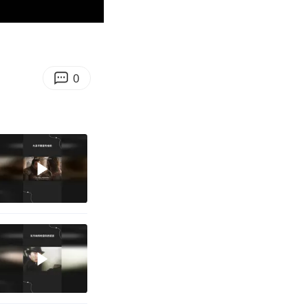
00:57
Enter
fullscreen
0