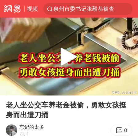
视频
泉州市委书记张毅恭被查
台风白海豚已进入24小时警戒线
上海：台风白海豚或将带来龙卷风
国乒男单横滨冠军赛全军覆没
四川宜宾高县4.9级地震致1死
38岁演员求职万岁山NPC成功
秋天的第一杯奶茶到底有多火
00:00
01:29
美股存储板块集体大跌
Play
Ent
full
中巨芯：上半年归母净利润1405.77万元
老人坐公交车养老金被偷，勇敢女孩挺
身而出遭刀捅
东航：国内客票提前14天免费退改
日本试射“战斧”导弹，国防部回应
忘记的太多
0
四川