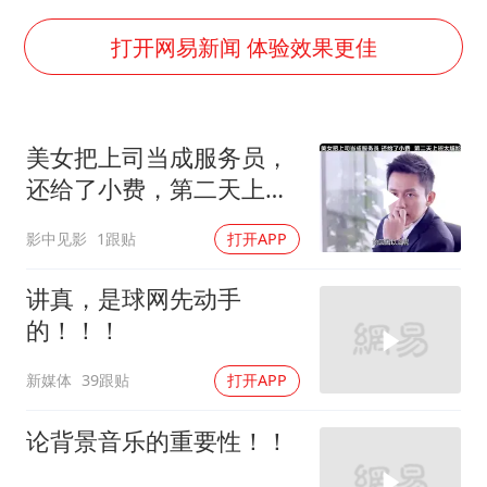
U17国足点球大战淘汰河床晋级决赛
中国女篮70-67险胜尼日利亚女篮
打开网易新闻 体验效果更佳
百花奖开幕式
广东雷州通报特教老师招聘违规事件
美女把上司当成服务员，
胡彦斌韩磊 谁帮谁
还给了小费，第二天上班
夯实基础开新局
太尴尬
影中见影
1跟贴
打开APP
讲真，是球网先动手
的！！！
新媒体
39跟贴
打开APP
论背景音乐的重要性！！